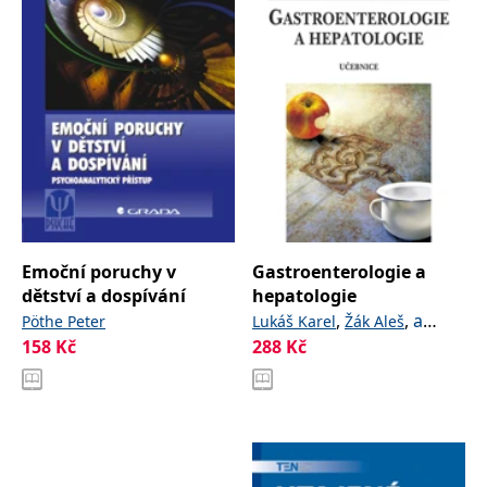
Emoční poruchy v
Gastroenterologie a
dětství a dospívání
hepatologie
,
,
a
Pöthe Peter
Lukáš Karel
Žák Aleš
158
Kč
kolektiv
288
Kč