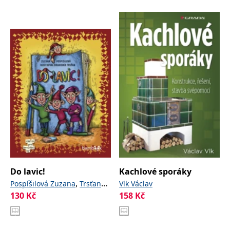
Do lavic!
Kachlové sporáky
,
Pospíšilová Zuzana
Trsťan
Vlk Václav
130
Kč
158
Kč
Drahomír