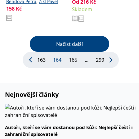
,
Bendová Petra
Zikl Pavel
Od
216
Kč
Manwillová Melissa
158
Kč
Skladem
Načíst další
163
164
165
...
299
Nejnovější články
Autoři, kteří se vám dostanou pod kůži: Nejlepší čeští i
zahraniční spisovatelé