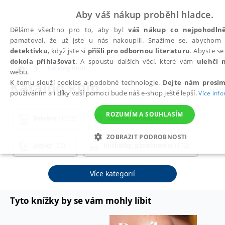
Aby váš nákup proběhl hladce.
Děláme všechno pro to, aby byl
váš nákup co nejpohodlně
pamatoval, že už jste u nás nakoupili. Snažíme se, abycho
detektivku
, když jste si
přišli pro odbornou literaturu
. Abyste s
dokola přihlašovat
. A spoustu dalších věcí, které vám
ulehčí 
Katalog knih
webu.
Katalog knih
K tomu slouží cookies a podobné technologie.
Dejte nám prosím
používáním a i díky vaší pomoci bude náš e-shop ještě lepší.
Více inf
ROZUMÍM A SOUHLASÍM
Beletrie
(1023)
Dětská literatura
(1005)
ZOBRAZIT PODROBNOSTI
Jazyky
(72)
Kuchařky, gastronomie
(102)
NEZBYTNÉ
ANALYTICKÉ
MARKETINGOVÉ
Osobní rozvoj a poznání
(652)
Více kategorií
NEZAŘAZENÉ SOUBORY
Tyto knížky by se vám mohly líbit
Podnikání, ekonomie a finance
(484)
Nezbytné
Analytické
Marketingové
Funkční
Nezařaze