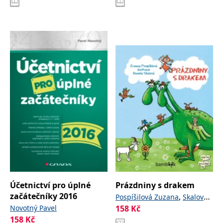
Účetnictví pro úplné
Prázdniny s drakem
začátečníky 2016
,
Pospíšilová Zuzana
Skalová
Novotný Pavel
158
Kč
Daniela
158
Kč