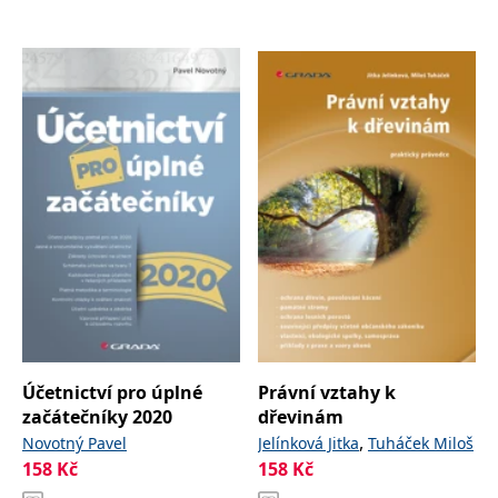
Účetnictví pro úplné
Právní vztahy k
začátečníky 2020
dřevinám
,
Novotný Pavel
Jelínková Jitka
Tuháček Miloš
158
Kč
158
Kč