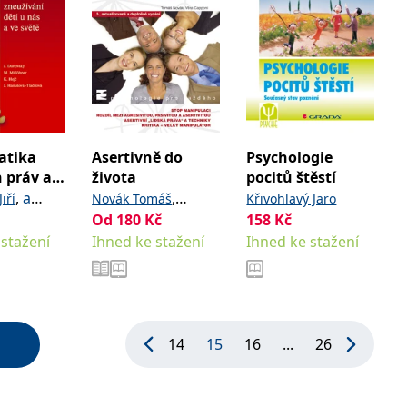
atika
Asertivně do
Psychologie
 práv a
života
pocitů štěstí
ího
,
a
,
iří
Novák Tomáš
Křivohlavý Jaro
ího
Od
180
Kč
158
Kč
Capponi Věra
ní dětí u
 stažení
Ihned ke stažení
Ihned ke stažení
 světě
14
15
16
...
26