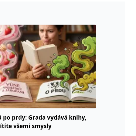
ů po prdy: Grada vydává knihy,
cítíte všemi smysly