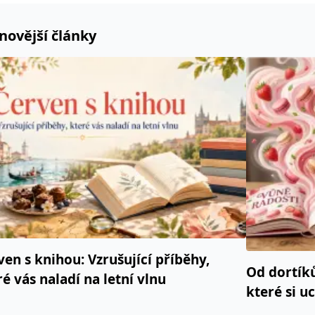
novější články
ven s knihou: Vzrušující příběhy,
Od dortík
ré vás naladí na letní vlnu
které si u