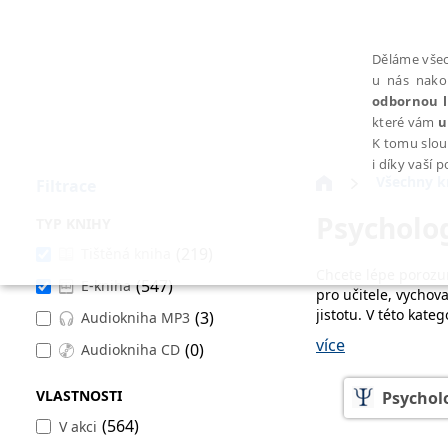
Děláme všec
u nás nako
odbornou l
které vám
u
K tomu slou
i díky vaší 
Všechny k
Filtrace
Psycholo
TYP KNIHY
(219)
Tištěná kniha
Chcete lépe porozu
(547)
E-kniha
NEZBYTNÉ
pro učitele, vychova
jistotu. V této kate
(3)
Audiokniha MP3
pedagogická literat
více
(0)
Audiokniha CD
Knihy o pedagogic
vám lépe pochopit, 
VLASTNOSTI
Psychol
Nezbytně nutné soubory cookie umožňují základní funkce webovýc
(564)
V akci
Nechybí ani tituly
Provider /