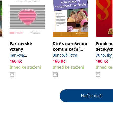
Partnerské
Dítě s narušenou
Problem
vztahy
komunikační
dětských
schopností ve
komerčn
Hanková
Bendová Petra
Dunovský J
škole
sexuáln
166
Kč
,
166
Kč
kolektiv
180
Kč
Magdalena
Vávrová
zneužívá
Ihned ke stažení
Ihned ke stažení
Ihned ke
Soňa
nás a ve
Načíst další