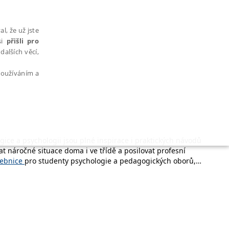
l, že už jste
si
přišli pro
dalších věcí,
 používáním a
ce a psychologii jsou plné inspirace i praktických návodů
AŘAZENÉ SOUBORY
dat náročné situace doma i ve třídě a posilovat profesní
ebnice
pro studenty psychologie a pedagogických oborů,
nkluzi, hodnocení žáků i rozvoji klíčových kompetencí. Pomohou
vytvořit podnětné a respektující učební prostředí.
bytně nutných souborů cookie správně používat.
ku
, práci s dětmi se specifickými potřebami nebo podporu