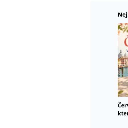
Nej
Čer
kte