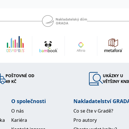
POŠTOVNÉ OD
UKÁZKY U
49 KČ
VĚTŠINY KNI
O společnosti
Nakladatelství GRAD
O nás
Co se čte v Gradě?
ika
Kariéra
Pro autory