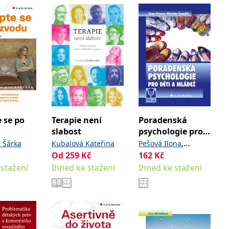
 se po
Terapie není
Poradenská
slabost
psychologie pro
děti a mládež
,
 Šárka
Kubalová Kateřina
Pešová Ilona
Od
259
Kč
162
Kč
Šamalík Miroslav
 stažení
Ihned ke stažení
Ihned ke stažení