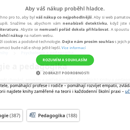
Aby váš nákup proběhl hladce.
hno pro to, aby byl
váš nákup co nejpohodlnější
. Aby si web pamatova
upili. Snažíme se, abychom vám
nenabízeli detektivku
, když jste 
iteraturu
. Abyste se
nemuseli pořád dokola přihlašovat
. A spoustu 
lehčí nákup
na našem webu.
ží cookies a podobné technologie.
Dejte nám prosím souhlas
s jejich
pomoci bude náš e-shop ještě lepší.
Více informací
nihy
Psychologie a pedagogika
ROZUMÍM A SOUHLASÍM
gie a pedagogika
ZOBRAZIT PODROBNOSTI
mět chování, emocím a potřebám dětí i dospělých? Knihy o pedagogi
ANALYTICKÉ
MARKETINGOVÉ
FUNKČNÍ
NEZ
tele, pomáhající profese i rodiče – pomáhají rozvíjet empatii, zvlá
gorii najdete knihy zaměřené na teorii i každodenní školní praxi –
uč
ura, odborná literatura o pedagogice a psychologii.
e
jsou věnované výukovým metodám,
didaktice
, práci s motivací, i
Nezbytné
Analytické
Marketingové
Funkční
Nezařazené soubory
jak funguje proces učení i motivace a nabídnou konkrétní tipy, jak 
ogie
(387)
Pedagogika
(188)
h stránek, jako je přihlášení uživatele a správa účtu. Webové stránky nelze bez nez
 zaměřené na
předškolní pedagogiku
,
logopedii
,
speciální pedagogi