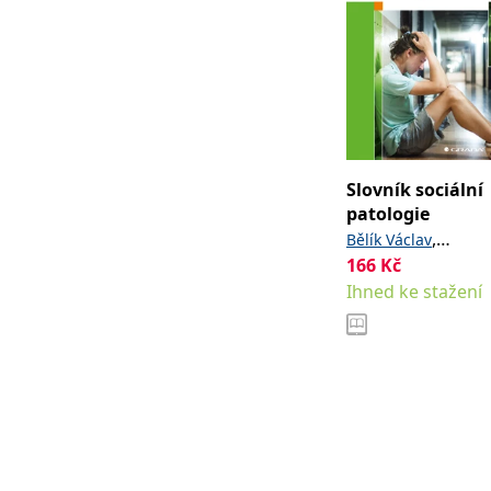
Slovník sociální
patologie
,
Bělík Václav
166
Kč
Hoferková
Ihned ke stažení
,
Stanislava
Kraus
,
a
Blahoslav
kolektiv