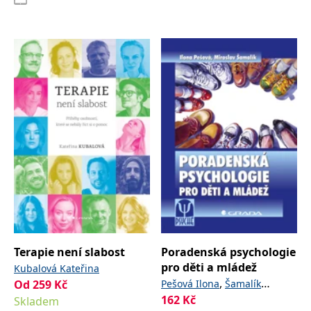
Terapie není slabost
Poradenská psychologie
pro děti a mládež
Kubalová Kateřina
,
Od
259
Kč
Pešová Ilona
Šamalík
162
Kč
Skladem
Miroslav