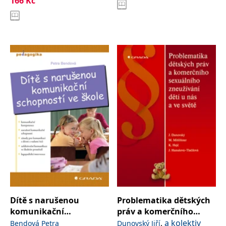
166
Kč
,
,
Stanislava
Kraus Blahoslav
a kolektiv
Dítě s narušenou
Problematika dětských
komunikační
práv a komerčního
schopností ve škole
sexuálního zneužívání
,
a kolektiv
Bendová Petra
Dunovský Jiří