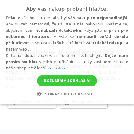
Aby váš nákup proběhl hladce.
Děláme všechno pro to, aby byl
váš nákup co nejpohodlnější
.
Aby si web pamatoval, že už jste u nás nakoupili. Snažíme se,
abychom vám
nenabízeli detektivku
, když jste si
přišli pro
odbornou literaturu
. Abyste se
nemuseli pořád dokola
Všechny knihy
Psychologie a pedagogika
přihlašovat
. A spoustu dalších věcí, které vám
ulehčí nákup
na
Psychologie a pedagogika
našem webu.
K tomu slouží cookies a podobné technologie.
Dejte nám
prosím souhlas
s jejich používáním a i díky vaší pomoci bude
Chcete lépe porozumět chování, emocím a potřebám dětí i
náš e-shop ještě lepší.
Více informací
dospělých? Knihy o pedagogice a psychologii jsou plné
inspirace i praktických návodů pro učitele, vychovatele,
ROZUMÍM A SOUHLASÍM
pomáhající profese i rodiče – pomáhají rozvíjet empatii,
více
zvládat náročné situace doma i ve třídě a posilovat profesní
ZOBRAZIT PODROBNOSTI
jistotu. V této kategorii najdete knihy zaměřené na teorii i
každodenní školní praxi –
učebnice
pro studenty
Psychologie
(387)
Pedagogika
(188)
NEZBYTNÉ
ANALYTICKÉ
MARKETINGOVÉ
psychologie a pedagogických oborů, pedagogická literatura,
odborná literatura o pedagogice a psychologii.
FUNKČNÍ
NEZAŘAZENÉ SOUBORY
Knihy o pedagogice
jsou věnované výukovým metodám,
didaktice
, práci s motivací, inkluzi, hodnocení žáků i rozvoji