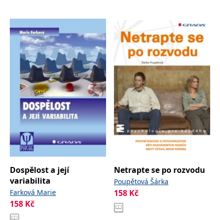
IDE
1 rok
Tento soubor cookie
Google LLC
nastavuje společnost
.doubleclick.net
Doubleclick a provádí
informace o tom, jak
koncový uživatel používá
webové stránky a
jakoukoli reklamu,
kterou koncový uživatel
mohl vidět před
návštěvou uvedeného
webu.
uid
.adform.net
2 měsíce
Tento soubor cookie
poskytuje jednoznačně
přiřazené strojově
generované ID uživatele
a shromažďuje údaje o
aktivitě na webu. Tato
data mohou být
odeslána k analýze a
hlášení třetí straně.
Dospělost a její
Netrapte se po rozvodu
variabilita
Poupětová Šárka
Farková Marie
158
Kč
158
Kč