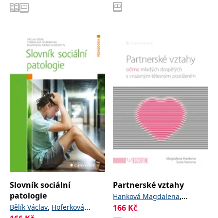
Slovník sociální
Partnerské vztahy
patologie
,
Hanková Magdalena
,
Bělík Václav
Hoferková
166
Kč
Vávrová Soňa