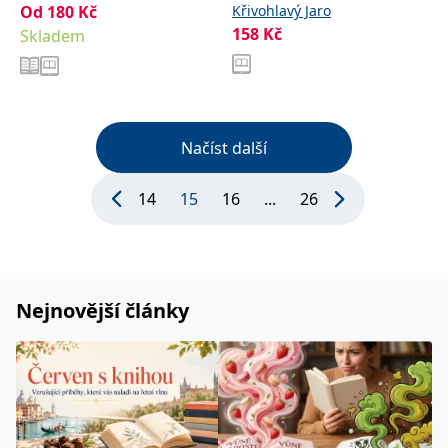
Od
180
Kč
Křivohlavý Jaro
158
Kč
Skladem
Načíst další
14
15
16
...
26
Nejnovější články