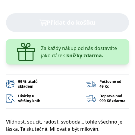
správně.
PHPSESSID
Zavřením
Cookie
PHP.net
prohlížeče
generovaný
www.bambook.cz
aplikacemi
Přidat do košíku
založenými
na jazyce
PHP. Toto je
univerzální
identifikátor
používaný k
Za každý nákup od nás dostaváte
udržování
proměnných
jako dárek
knížky zdarma.
relací
uživatelů.
Obvykle se
jedná o
náhodně
vygenerované
99 % titulů
Poštovné od
číslo, jeho
skladem
49 Kč
použití může
být specifické
pro daný
Ukázky u
Doprava nad
web, ale
většiny knih
999 Kč zdarma
dobrým
příkladem je
udržování
přihlášeného
stavu
Vlídnost, soucit, radost, svoboda... tohle všechno je
uživatele mezi
láska. Ta skutečná. Milovat a být milován.
stránkami.