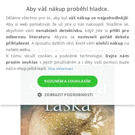
Aby váš nákup proběhl hladce.
Děláme všechno pro to, aby byl
váš nákup co nejpohodlnější
.
Aby si web pamatoval, že už jste u nás nakoupili. Snažíme se,
abychom vám
nenabízeli detektivku
, když jste si
přišli pro
odbornou literaturu
. Abyste se
nemuseli pořád dokola
Všechny knihy
Osobní rozvoj a poznání
Harmo
přihlašovat
. A spoustu dalších věcí, které vám
ulehčí nákup
na
Skutečná láska: Probuďme své srdce
našem webu.
K tomu slouží cookies a podobné technologie.
Dejte nám
Hanh Nhat Thich
prosím souhlas
s jejich používáním a i díky vaší pomoci bude
náš e-shop ještě lepší.
Více informací
ROZUMÍM A SOUHLASÍM
ZOBRAZIT PODROBNOSTI
NEZBYTNÉ
ANALYTICKÉ
MARKETINGOVÉ
FUNKČNÍ
NEZAŘAZENÉ SOUBORY