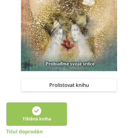
Nezbytné
Analytické
Marketingové
Funkční
Nezařazené soubory
Nezbytně nutné soubory cookie umožňují základní funkce webových
stránek, jako je přihlášení uživatele a správa účtu. Webové stránky nelze
bez nezbytně nutných souborů cookie správně používat.
Provider /
Název
Vyprší
Popis
Doména
CookieScriptConsent
1 měsíc
Tento soubor
CookieScript
cookie
www.grada.cz
používá
služba
Cookie-
Script.com k
Prolistovat knihu
zapamatování
předvoleb
souhlasu se
soubory
cookie
návštěvníků.
Je nutné, aby
banner
Tištěná kniha
cookie
Cookie-
Titul doprodán
Script.com
fungoval