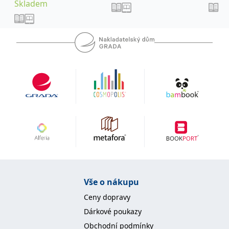
Skladem
IDE
1 rok
Tento soubor cookie
Google LLC
nastavuje společnost
.doubleclick.net
Doubleclick a provádí
informace o tom, jak
koncový uživatel používá
webové stránky a
jakoukoli reklamu,
kterou koncový uživatel
mohl vidět před
návštěvou uvedeného
webu.
uid
.adform.net
2 měsíce
Tento soubor cookie
poskytuje jednoznačně
přiřazené strojově
generované ID uživatele
a shromažďuje údaje o
aktivitě na webu. Tato
data mohou být
odeslána k analýze a
hlášení třetí straně.
Vše o nákupu
Ceny dopravy
Dárkové poukazy
Obchodní podmínky