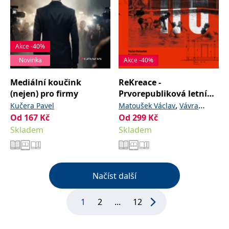
Akce -40%
Novinka
Akce -40%
Mediální koučink
ReKreace -
(nejen) pro firmy
Prvorepubliková letní
sídla v okolí Prahy
,
Kučera Pavel
Matoušek Václav
Vávra
Od
167
Kč
Od
299
Kč
David
Skladem
Skladem
Načíst další
1
2
...
12