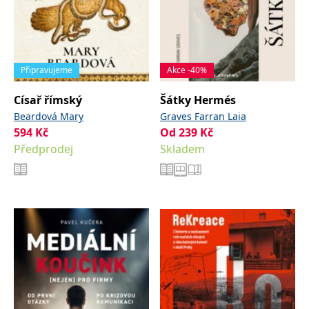
Připravujeme
Akce -40%
Císař římský
Šátky Hermés
Beardová Mary
Graves Farran Laia
594
Kč
Od
239
Kč
Předprodej
Skladem