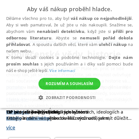
Aby váš nákup proběhl hladce.
Děláme všechno pro to, aby byl
váš nákup co nejpohodlnější
.
Aby si web pamatoval, že už jste u nás nakoupili. Snažíme se,
abychom vám
nenabízeli detektivku
, když jste si
přišli pro
odbornou literaturu
. Abyste se
nemuseli pořád dokola
Všechny knihy
Společenské vědy, historie
přihlašovat
. A spoustu dalších věcí, které vám
ulehčí nákup
na
Společenské vědy, historie
našem webu.
K tomu slouží cookies a podobné technologie.
Dejte nám
prosím souhlas
s jejich používáním a i díky vaší pomoci bude
Zajímá vás, jak funguje společnost? Ptáte se, proč se lidé
náš e-shop ještě lepší.
Více informací
chovají tak, jak se chovají? Přemýšlíte, jak minulost ovlivňuje
naši současnost? Knihy ze společenských věd a historie vám
ROZUMÍM A SOUHLASÍM
pomohou nahlédnout pod povrch každodenního dění a lépe
Historie
– knihy o historii, světové i české dějiny, významné
porozumět světu. Čekají vás inspirativní pohledy, souvislosti
osobnosti a události
ZOBRAZIT PODROBNOSTI
i fakta, která dávají věcem nový kontext.
Sociologie
– publikace o fungování společnosti, mezilidských
vztazích a sociálních jevech
NEZBYTNÉ
ANALYTICKÉ
MARKETINGOVÉ
Od historie po psychologii společnosti
Politologie
TIP pro ještě větší užitek
– knihy o politických systémech, ideologiích a
Knihy o historii vás provedou klíčovými událostmi,
aktuálním dění ve světě
E-knihy
a
audioknihy
jsou skvělou možností, jak mít důležité
FUNKČNÍ
NEZAŘAZENÉ SOUBORY
osobnostmi i epochami, které formovaly dnešní svět. Dozvíte
Filozofie
informace vždy po ruce. Ať už studujete, připravujete se na
– tituly věnované otázkám smyslu života, morálce a
více
se více o moderních i starších dějinách, významných
lidském myšlení
výuku nebo si chcete rozšířit obzory, můžete číst nebo
konfliktech, kulturních proměnách i každodenním životě v
Religionistika
poslouchat kdykoliv a kdekoliv – doma, ve škole i na cestách.
– knihy o náboženství, víře a duchovních