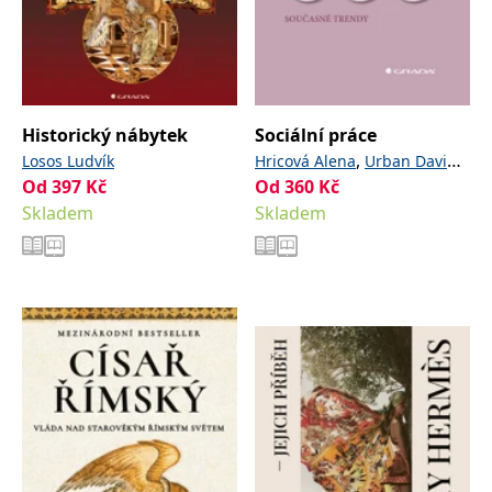
Historický nábytek
Sociální práce
,
,
Losos Ludvík
Hricová Alena
Urban David
Od
397
Kč
Od
360
Kč
Ondráček (ed.) Stanislav
Skladem
Skladem