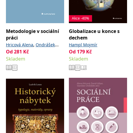
Akce -40%
Metodologie v sociální
Globalizace u konce s
práci
dechem
,
Hricová Alena
Ondrášek
Hampl Mojmír
Od
281
Kč
,
Od
179
Kč
Stanislav
Urban David
Skladem
Skladem