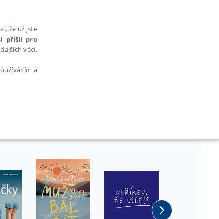
l, že už jste
si
přišli pro
dalších věcí,
 používáním a
AŘAZENÉ SOUBORY
bytně nutných souborů cookie správně používat.