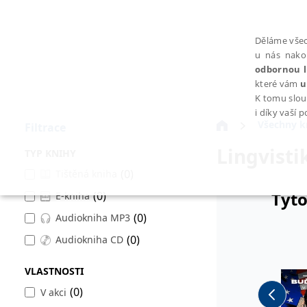
Děláme všec
u nás nako
odbornou l
které vám
u
K tomu slou
i díky vaší 
Všechny k
Filtrace
Lingvisti
TYP KNIHY
(0)
Tištěná kniha
Tyto
(0)
E-kniha
NEZBYTNÉ
(0)
Audiokniha MP3
(0)
Audiokniha CD
VLASTNOSTI
Nezbytně nutné soubory cookie umožňují základní funkce webovýc
(0)
V akci
Provider /