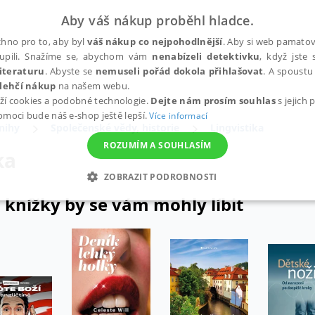
Aby váš nákup proběhl hladce.
hno pro to, aby byl
váš nákup co nejpohodlnější
. Aby si web pamatova
upili. Snažíme se, abychom vám
nenabízeli detektivku
, když jste 
iteraturu
. Abyste se
nemuseli pořád dokola přihlašovat
. A spoustu 
lehčí nákup
na našem webu.
ží cookies a podobné technologie.
Dejte nám prosím souhlas
s jejich
pomoci bude náš e-shop ještě lepší.
Více informací
nihy
Společenské vědy, historie
Lingvistika
ROZUMÍM A SOUHLASÍM
ka
ZOBRAZIT PODROBNOSTI
 knížky by se vám mohly líbit
ANALYTICKÉ
MARKETINGOVÉ
FUNKČNÍ
NEZ
Nezbytné
Analytické
Marketingové
Funkční
Nezařazené soubory
h stránek, jako je přihlášení uživatele a správa účtu. Webové stránky nelze bez nez