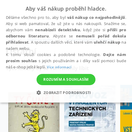
Aby váš nákup proběhl hladce.
Děláme všechno pro to, aby byl
váš nákup co nejpohodlnější
.
Aby si web pamatoval, že už jste u nás nakoupili. Snažíme se,
abychom vám
nenabízeli detektivku
, když jste si
přišli pro
odbornou literaturu
. Abyste se
nemuseli pořád dokola
Všechny knihy
Společenské vědy, historie
Ost
přihlašovat
. A spoustu dalších věcí, které vám
ulehčí nákup
na
Ostatní
našem webu.
K tomu slouží cookies a podobné technologie.
Dejte nám
prosím souhlas
s jejich používáním a i díky vaší pomoci bude
náš e-shop ještě lepší.
Více informací
Tyto knížky by se vám mohly líbit
ROZUMÍM A SOUHLASÍM
ZOBRAZIT PODROBNOSTI
NEZBYTNÉ
ANALYTICKÉ
MARKETINGOVÉ
FUNKČNÍ
NEZAŘAZENÉ SOUBORY