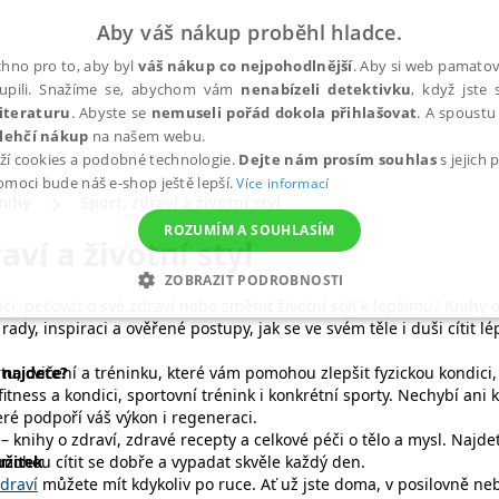
Aby váš nákup proběhl hladce.
hno pro to, aby byl
váš nákup co nejpohodlnější
. Aby si web pamatova
upili. Snažíme se, abychom vám
nenabízeli detektivku
, když jste 
iteraturu
. Abyste se
nemuseli pořád dokola přihlašovat
. A spoustu 
lehčí nákup
na našem webu.
ží cookies a podobné technologie.
Dejte nám prosím souhlas
s jejich
pomoci bude náš e-shop ještě lepší.
Více informací
nihy
Sport, zdraví a životní styl
ROZUMÍM A SOUHLASÍM
aví a životní styl
ZOBRAZIT PODROBNOSTI
ici, pečovat o své zdraví nebo změnit životní styl k lepšímu? Knihy 
ANALYTICKÉ
MARKETINGOVÉ
FUNKČNÍ
NEZ
ady, inspiraci a ověřené postupy, jak se ve svém těle i duši cítit lé
 najdete?
rtu, cvičení a tréninku, které vám pomohou zlepšit fyzickou kondic
fitness a kondici, sportovní trénink i konkrétní sporty. Nechybí ani
teré podpoří váš výkon i regeneraci.
Nezbytné
Analytické
Marketingové
Funkční
Nezařazené soubory
– knihy o zdraví, zdravé recepty a celkové péči o tělo a mysl. Najdet
h stránek, jako je přihlášení uživatele a správa účtu. Webové stránky nelze bez nez
mohou cítit se dobře a vypadat skvěle každý den.
užitek
zdraví
můžete mít kdykoliv po ruce. Ať už jste doma, v posilovně nebo