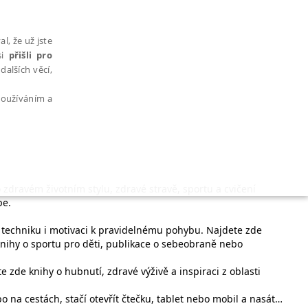
l, že už jste
si
přišli pro
dalších věcí,
 používáním a
o zdravém životním stylu, zdravé stravě, sportu a cvičení
AŘAZENÉ SOUBORY
pe.
i, techniku i motivaci k pravidelnému pohybu. Najdete zde
 knihy o sportu pro děti, publikace o sebeobraně nebo
e zde knihy o hubnutí, zdravé výživě a inspiraci z oblasti
bytně nutných souborů cookie správně používat.
 na cestách, stačí otevřít čtečku, tablet nebo mobil a nasát