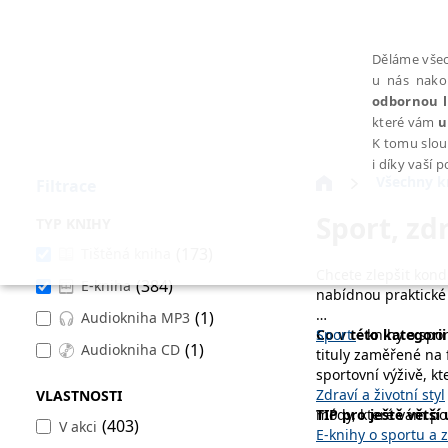
Děláme všec
u nás nako
odbornou l
které vám
u
K tomu slou
i díky vaší 
Všechny k
Filtrace
Sport, zdr
TYP KNIHY
(173)
Tištěná kniha
Chcete zlepšit kond
(384)
E-kniha
NEZBYTNÉ
nabídnou praktické r
(1)
Audiokniha MP3
Co v této kategorii
Sport
– knihy o spo
(1)
Audiokniha CD
tituly zaměřené na 
sportovní výživě, k
Zdraví a životní styl
VLASTNOSTI
Nezbytně nutné soubory cookie umožňují základní funkce webovýc
módy, které vám po
TIP pro ještě větší 
(403)
V akci
E-knihy o sportu a 
Provider /