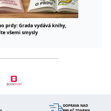
po prdy: Grada vydává knihy,
títe všemi smysly
DOPRAVA NAD
H
999 KČ ZDARMA