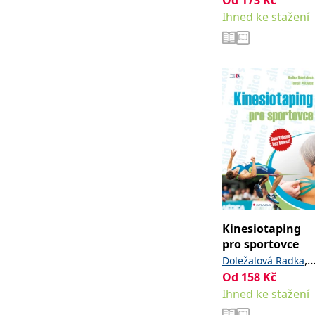
Ihned ke stažení
Kinesiotaping
pro sportovce
,
Doležalová Radka
Od
158
Kč
Pětivlas Tomáš
Ihned ke stažení