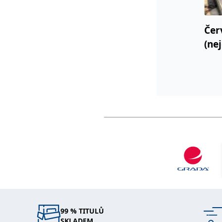
Čer
(ne
99 % TITULŮ
SKLADEM