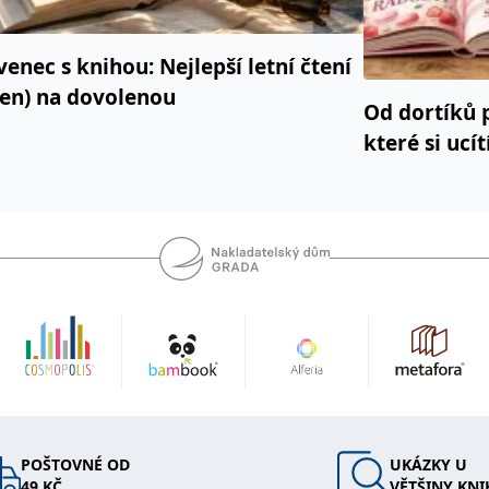
venec s knihou: Nejlepší letní čtení
jen) na dovolenou
Od dortíků 
které si ucí
POŠTOVNÉ OD
UKÁZKY U
49 KČ
VĚTŠINY KNI