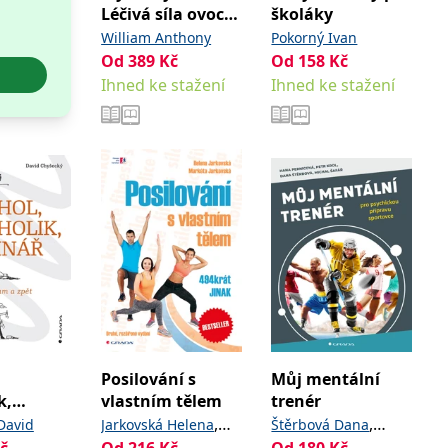
Léčivá síla ovoce
školáky
a zeleniny
William Anthony
Pokorný Ivan
Od
389
Kč
Od
158
Kč
Ihned ke stažení
Ihned ke stažení
Posilování s
Můj mentální
k,
vlastním tělem
trenér
,
,
David
Jarkovská Helena
Štěrbová Dana
č
Od
216
Kč
Od
180
Kč
,