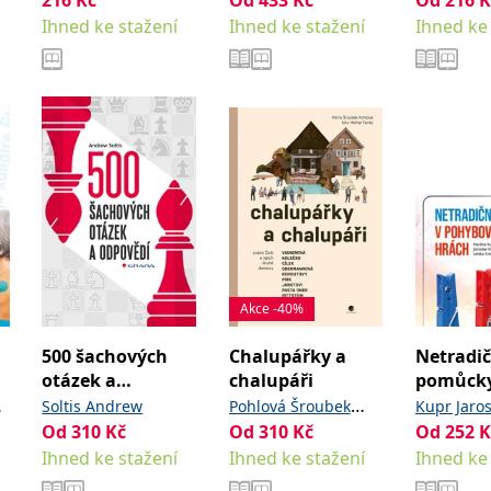
Ihned ke stažení
Ihned ke stažení
Ihned ke
Akce -40%
500 šachových
Chalupářky a
Netradič
otázek a
chalupáři
pomůcky
odpovědí
pohybov
Soltis Andrew
Pohlová Šroubek
Kupr Jaros
hrách
Od
310
Kč
Od
310
Kč
Od
252
K
Petra
Kuderová 
Ihned ke stažení
Ihned ke stažení
Ihned ke
Knopová 