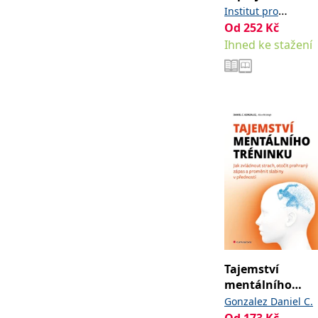
Institut pro
Od
252
Kč
,
komunikaci vědy
Ihned ke stažení
Dvořák Aleš
Tajemství
mentálního
tréninku
Gonzalez Daniel C.
Od
173
Kč