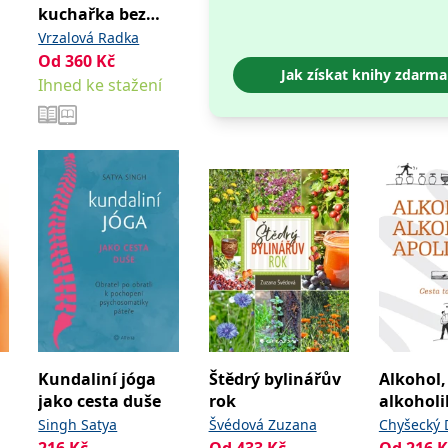
kuchařka bez
lepku
Vrzalová Radka
Od
360
Kč
Jak získat knihy zdarma
Ihned ke stažení
Kundaliní jóga
Štědrý bylinářův
Alkohol,
jako cesta duše
rok
alkoholi
Apolinář
Singh Satya
Švédová Zuzana
Chyšecký 
216
Kč
Od
433
Kč
Od
216
K