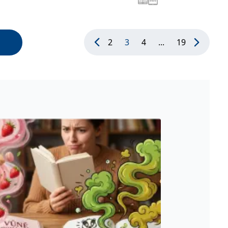
2
3
4
...
19