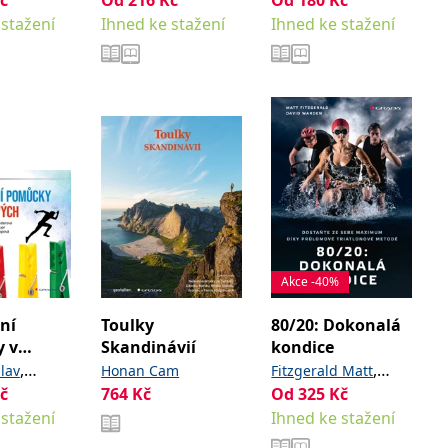
Jarkovská Markéta
Pernicová Hana
 stažení
Ihned ke stažení
Ihned ke stažení
,
Šafář Michal
Krol
Petr
Akce -40%
ní
Toulky
80/20: Dokonalá
 v
Skandinávií
kondice
ých
,
,
lav
Honan Cam
Fitzgerald Matt
č
,
764
Kč
Od
325
Kč
Pavlína
Warden David
 stažení
Ihned ke stažení
Lenka