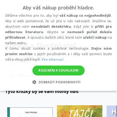
Aby váš nákup proběhl hladce.
Děláme všechno pro to, aby byl
váš nákup co nejpohodlnější
.
Aby si web pamatoval, že už jste u nás nakoupili. Snažíme se,
abychom vám
nenabízeli detektivku
, když jste si
přišli pro
odbornou literaturu
. Abyste se
nemuseli pořád dokola
Všechny knihy
Sport, zdraví a životní styl
Zdra
přihlašovat
. A spoustu dalších věcí, které vám
ulehčí nákup
na
Zdraví a životní styl
našem webu.
K tomu slouží cookies a podobné technologie.
Dejte nám
prosím souhlas
s jejich používáním a i díky vaší pomoci bude
náš e-shop ještě lepší.
Více informací
Hubnutí
(14)
Móda
(9)
ROZUMÍM A SOUHLASÍM
Výživa
(39)
ZOBRAZIT PODROBNOSTI
Tyto knížky by se vám mohly líbit
NEZBYTNÉ
ANALYTICKÉ
MARKETINGOVÉ
FUNKČNÍ
NEZAŘAZENÉ SOUBORY