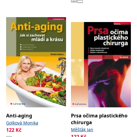
Anti-aging
Prsa očima plastického
chirurga
Golková Monika
122
Kč
Měšťák Jan
122
Kč