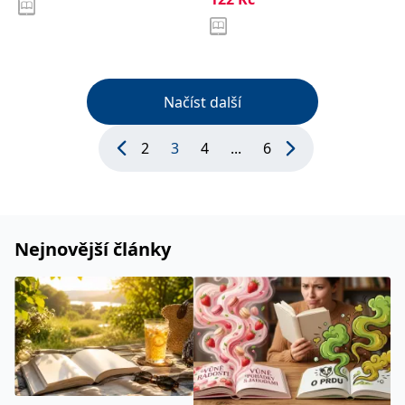
Načíst další
2
3
4
...
6
Nejnovější články