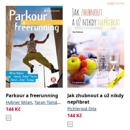
Parkour a freerunning
Jak zhubnout a už nikdy
nepřibrat
,
,
Hybner Milan
Taran Tomáš
144
Kč
Pichlerová Dita
Zonyga Tomáš
144
Kč