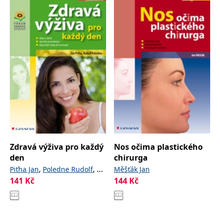
Zdravá výživa pro každý
Nos očima plastického
den
chirurga
,
,
a
Piťha Jan
Poledne Rudolf
Měšťák Jan
kolektiv
141
Kč
144
Kč