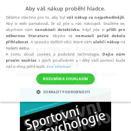
Aby váš nákup proběhl hladce.
Děláme všechno pro to, aby byl
váš nákup co nejpohodlnější
.
Aby si web pamatoval, že už jste u nás nakoupili. Snažíme se,
abychom vám
nenabízeli detektivku
, když jste si
přišli pro
odbornou literaturu
. Abyste se
nemuseli pořád dokola
Všechny knihy
Sport, zdraví a životní styl
Spor
přihlašovat
. A spoustu dalších věcí, které vám
ulehčí nákup
na
Sportovní psychologie - Průvodce teorií a
našem webu.
K tomu slouží cookies a podobné technologie.
Dejte nám
praxí pro mladé sportovce, jejich rodiče
prosím souhlas
s jejich používáním a i díky vaší pomoci bude
a trenéry
náš e-shop ještě lepší.
Více informací
Štěrbová Dana
,
Pernicová Hana
,
Šafář Michal
,
ROZUMÍM A SOUHLASÍM
Krol Petr
ZOBRAZIT PODROBNOSTI
NEZBYTNÉ
ANALYTICKÉ
MARKETINGOVÉ
FUNKČNÍ
NEZAŘAZENÉ SOUBORY