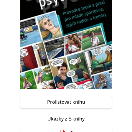
Nezbytné
Analytické
Marketingové
Funkční
Nezařazené soubory
Nezbytně nutné soubory cookie umožňují základní funkce webových
stránek, jako je přihlášení uživatele a správa účtu. Webové stránky nelze
bez nezbytně nutných souborů cookie správně používat.
Provider /
Název
Vyprší
Popis
Doména
CookieScriptConsent
1 měsíc
Tento soubor
CookieScript
cookie
www.grada.cz
používá
služba
Cookie-
Script.com k
zapamatování
předvoleb
souhlasu se
soubory
cookie
Prolistovat knihu
návštěvníků.
Je nutné, aby
banner
cookie
Ukázky z E-knihy
Cookie-
Script.com
fungoval