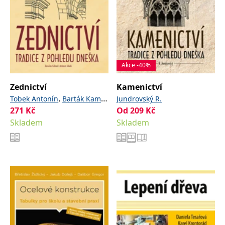
Akce -40%
Zednictví
Kamenictví
,
,
Tobek Antonín
Barták Kamil
Jundrovský R.
271
Kč
Od
209
Kč
Kohout Jaroslav
Skladem
Skladem