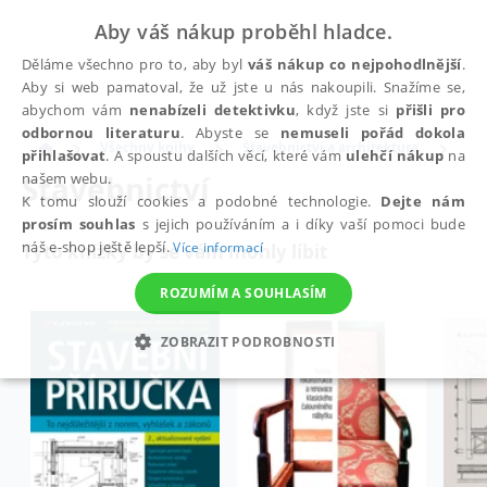
Aby váš nákup proběhl hladce.
Děláme všechno pro to, aby byl
váš nákup co nejpohodlnější
.
Aby si web pamatoval, že už jste u nás nakoupili. Snažíme se,
abychom vám
nenabízeli detektivku
, když jste si
přišli pro
odbornou literaturu
. Abyste se
nemuseli pořád dokola
Všechny knihy
Stavebnictví a architektura
Sta
přihlašovat
. A spoustu dalších věcí, které vám
ulehčí nákup
na
Stavebnictví
našem webu.
K tomu slouží cookies a podobné technologie.
Dejte nám
prosím souhlas
s jejich používáním a i díky vaší pomoci bude
náš e-shop ještě lepší.
Více informací
Tyto knížky by se vám mohly líbit
ROZUMÍM A SOUHLASÍM
ZOBRAZIT PODROBNOSTI
NEZBYTNÉ
ANALYTICKÉ
MARKETINGOVÉ
FUNKČNÍ
NEZAŘAZENÉ SOUBORY