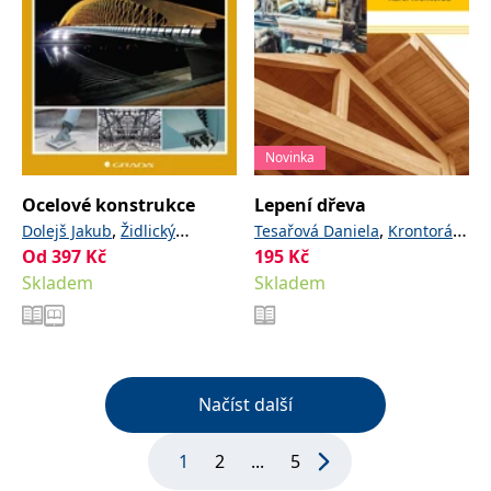
Novinka
Ocelové konstrukce
Lepení dřeva
,
,
Dolejš Jakub
Židlický
Tesařová Daniela
Krontorád
Od
397
,
Kč
195
Kč
Břetislav
Gregor Dalibor
Karel
Skladem
Skladem
Načíst další
1
2
...
5