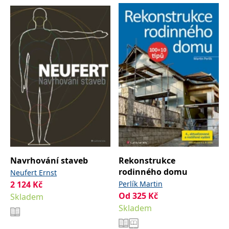
správně.
PHPSESSID
Zavřením
Cookie
PHP.net
prohlížeče
generovaný
www.bambook.cz
aplikacemi
založenými
na jazyce
PHP. Toto je
univerzální
identifikátor
používaný k
udržování
proměnných
relací
uživatelů.
Obvykle se
jedná o
náhodně
vygenerované
číslo, jeho
použití může
být specifické
Navrhování staveb
Rekonstrukce
pro daný
web, ale
rodinného domu
Neufert Ernst
dobrým
příkladem je
2 124
Kč
Perlík Martin
udržování
Od
325
Kč
Skladem
přihlášeného
stavu
Skladem
uživatele mezi
stránkami.