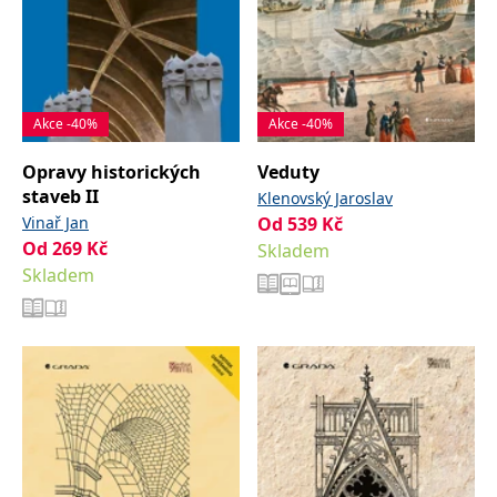
Akce -40%
Akce -40%
Opravy historických
Veduty
staveb II
Klenovský Jaroslav
Vinař Jan
Od
539
Kč
Od
269
Kč
Skladem
Skladem