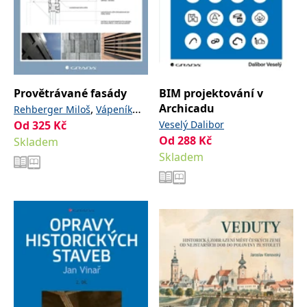
Provětrávané fasády
BIM projektování v
Archicadu
,
Rehberger Miloš
Vápeník
Od
325
Kč
Veselý Dalibor
Ondřej
Od
288
Kč
Skladem
Skladem