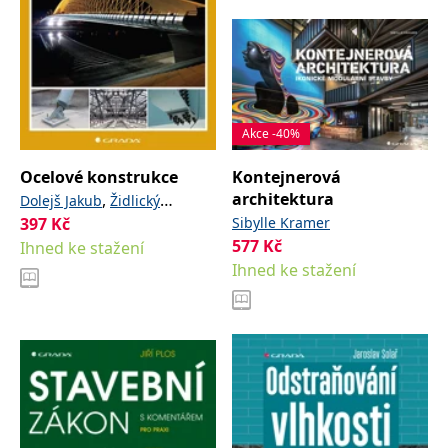
Akce -40%
Ocelové konstrukce
Kontejnerová
architektura
,
Dolejš Jakub
Židlický
397
Kč
,
Sibylle Kramer
Břetislav
Gregor Dalibor
577
Kč
Ihned ke stažení
Ihned ke stažení