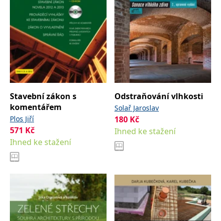
Stavební zákon s
Odstraňování vlhkosti
komentářem
Solař Jaroslav
Plos Jiří
180
Kč
571
Kč
Ihned ke stažení
Ihned ke stažení