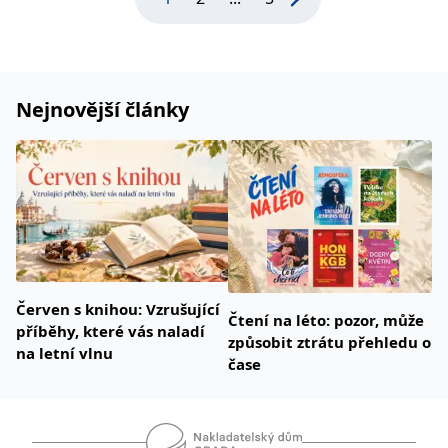
Nejnovější články
Červen s knihou: Vzrušující
Čtení na léto: pozor, může
příběhy, které vás naladí
způsobit ztrátu přehledu o
na letní vlnu
čase