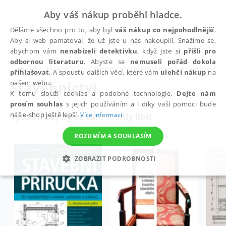
Aby váš nákup proběhl hladce.
Děláme všechno pro to, aby byl
váš nákup co nejpohodlnější
.
Aby si web pamatoval, že už jste u nás nakoupili. Snažíme se,
abychom vám
nenabízeli detektivku
, když jste si
přišli pro
odbornou literaturu
. Abyste se
nemuseli pořád dokola
Eknihy
Stavebnictví a architektura
Stavebnict
přihlašovat
. A spoustu dalších věcí, které vám
ulehčí nákup
na
Stavebnictví
našem webu.
K tomu slouží cookies a podobné technologie.
Dejte nám
prosím souhlas
s jejich používáním a i díky vaší pomoci bude
náš e-shop ještě lepší.
Více informací
Tyto knížky by se vám mohly líbit
ROZUMÍM A SOUHLASÍM
ZOBRAZIT PODROBNOSTI
NEZBYTNÉ
ANALYTICKÉ
MARKETINGOVÉ
FUNKČNÍ
NEZAŘAZENÉ SOUBORY