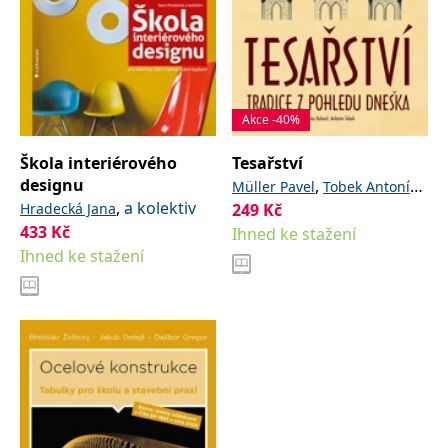
Akce -40%
Škola interiérového
Tesařství
designu
,
,
Müller Pavel
Tobek Antonín
,
a kolektiv
Hradecká Jana
249
Kč
Kohout Jaroslav
433
Kč
Ihned ke stažení
Ihned ke stažení