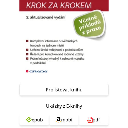
Nezbytné
Analytické
Marketingové
Funkční
Nezařazené soubory
Nezbytně nutné soubory cookie umožňují základní funkce webových
stránek, jako je přihlášení uživatele a správa účtu. Webové stránky nelze
bez nezbytně nutných souborů cookie správně používat.
Provider /
Název
Vyprší
Popis
Doména
CookieScriptConsent
1 měsíc
Tento soubor
CookieScript
cookie
www.grada.cz
používá
služba
Cookie-
Script.com k
zapamatování
předvoleb
Prolistovat knihu
souhlasu se
soubory
cookie
návštěvníků.
Ukázky z E-knihy
Je nutné, aby
banner
cookie
Cookie-
epub
mobi
pdf
Script.com
fungoval