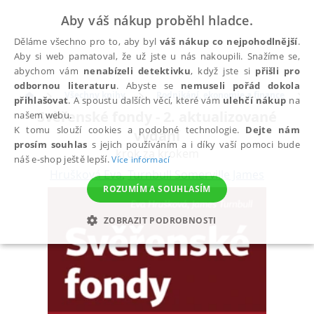
Aby váš nákup proběhl hladce.
Děláme všechno pro to, aby byl
váš nákup co nejpohodlnější
.
Aby si web pamatoval, že už jste u nás nakoupili. Snažíme se,
abychom vám
nenabízeli detektivku
, když jste si
přišli pro
odbornou literaturu
. Abyste se
nemuseli pořád dokola
Všechny knihy
Podnikání, ekonomie a finance
přihlašovat
. A spoustu dalších věcí, které vám
ulehčí nákup
na
Svěřenské fondy - 2. aktualizované
našem webu.
K tomu slouží cookies a podobné technologie.
Dejte nám
vydání
prosím souhlas
s jejich používáním a i díky vaší pomoci bude
krok za krokem
náš e-shop ještě lepší.
Více informací
Hrušková Eva
,
Turnbull Somerville James
ROZUMÍM A SOUHLASÍM
ZOBRAZIT PODROBNOSTI
NEZBYTNÉ
ANALYTICKÉ
MARKETINGOVÉ
FUNKČNÍ
NEZAŘAZENÉ SOUBORY