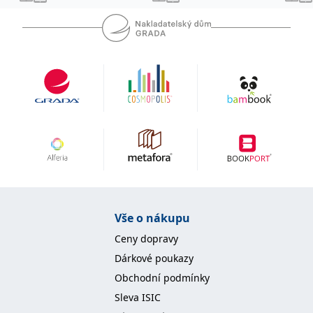
IDE
1 rok
Tento soubor cookie
Google LLC
nastavuje společnost
.doubleclick.net
Doubleclick a provádí
informace o tom, jak
koncový uživatel používá
webové stránky a
jakoukoli reklamu,
kterou koncový uživatel
mohl vidět před
návštěvou uvedeného
webu.
uid
.adform.net
2 měsíce
Tento soubor cookie
poskytuje jednoznačně
přiřazené strojově
generované ID uživatele
a shromažďuje údaje o
aktivitě na webu. Tato
data mohou být
odeslána k analýze a
hlášení třetí straně.
Vše o nákupu
Ceny dopravy
Dárkové poukazy
Obchodní podmínky
Sleva ISIC