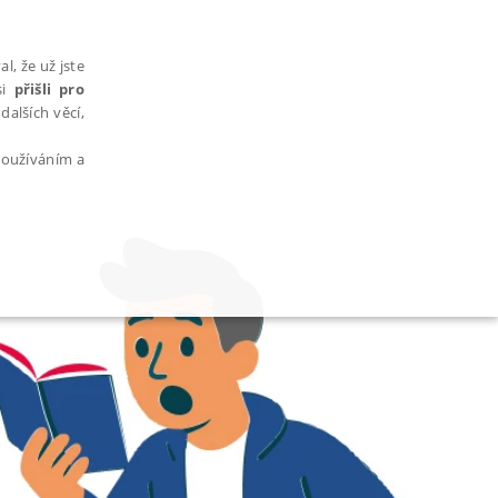
l, že už jste
si
přišli pro
dalších věcí,
 používáním a
AŘAZENÉ SOUBORY
bytně nutných souborů cookie správně používat.