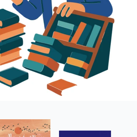
 se soubory cookie návštěvníků. Je nutné, aby banner cookie
používaný k udržování proměnných relací uživatelů. Obvykle se
obrým příkladem je udržování přihlášeného stavu uživatele
y bylo možné podávat platné zprávy o používání jejich
u.
Vyprší
Popis
ění správného vzhledu dialogových oken.
1 rok
### Luigisbox???
avštívenou stránku a slouží k počítání a sledování zobrazení
jazyků a zemí
1 rok
u na sociálních médiích. Může také shromažďovat informace o
avštívené stránky.