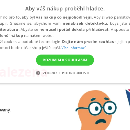
Aby váš nákup proběhl hladce.
hno pro to, aby byl
váš nákup co nejpohodlnější
. Aby si web pamatova
upili. Snažíme se, abychom vám
nenabízeli detektivku
, když jste 
iteraturu
. Abyste se
nemuseli pořád dokola přihlašovat
. A spoustu 
lehčí nákup
na našem webu.
ží cookies a podobné technologie.
Dejte nám prosím souhlas
s jejich
pomoci bude náš e-shop ještě lepší.
Více informací
ROZUMÍM A SOUHLASÍM
nalezena
ZOBRAZIT PODROBNOSTI
ANALYTICKÉ
MARKETINGOVÉ
FUNKČNÍ
NEZ
Nezbytné
Analytické
Marketingové
Funkční
Nezařazené soubory
ovaný.
h stránek, jako je přihlášení uživatele a správa účtu. Webové stránky nelze bez nez