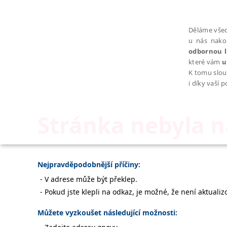
Děláme všec
u nás nako
odbornou l
které vám
u
K tomu slou
i díky vaší 
Stránka nebyla 
NEZBYTNÉ
Nejpravděpodobnější příčiny:
V adrese může být překlep.
Pokud jste klepli na odkaz, je možné, že není aktualiz
Nezbytně nutné soubory cookie umožňují základní funkce webovýc
Můžete vyzkoušet následující možnosti:
Provider /