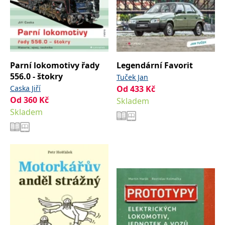
Parní lokomotivy řady
Legendární Favorit
556.0 - štokry
Tuček Jan
Caska Jiří
Od
433
Kč
Od
360
Kč
Skladem
Skladem