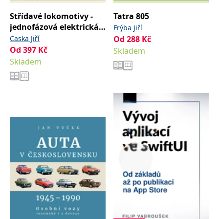
Střídavé lokomotivy -
Tatra 805
jednofázová elektrická
Frýba Jiří
vozidla
Caska Jiří
Od
288
Kč
Od
397
Kč
Skladem
Skladem