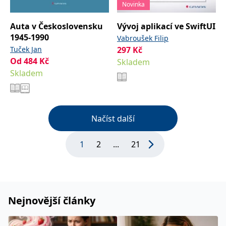
Novinka
Auta v Československu
Vývoj aplikací ve SwiftUI
1945-1990
Vabroušek Filip
Tuček Jan
297
Kč
Od
484
Kč
Skladem
Skladem
Načíst další
1
2
...
21
Nejnovější články