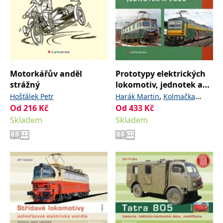
Motorkářův anděl
Prototypy elektrických
strážný
lokomotiv, jednotek a
vozů
,
Hošťálek Petr
Harák Martin
Kolmačka
Od
216
Kč
Od
433
Kč
Rostislav
Skladem
Skladem