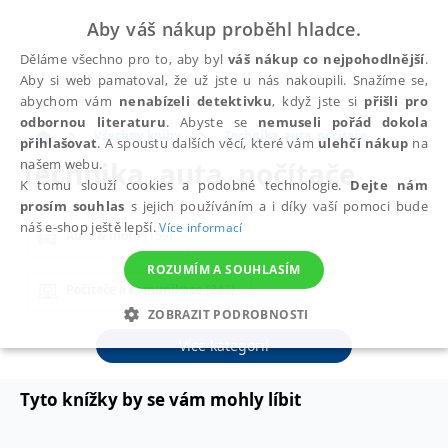
Aby váš nákup proběhl hladce.
Děláme všechno pro to, aby byl
váš nákup co nejpohodlnější
.
Aby si web pamatoval, že už jste u nás nakoupili. Snažíme se,
abychom vám
nenabízeli detektivku
, když jste si
přišli pro
odbornou literaturu
. Abyste se
nemuseli pořád dokola
Všechny knihy
Technika, auta, počítače
přihlašovat
. A spoustu dalších věcí, které vám
ulehčí nákup
na
Technika, auta, počítače
našem webu.
K tomu slouží cookies a podobné technologie.
Dejte nám
prosím souhlas
s jejich používáním a i díky vaší pomoci bude
náš e-shop ještě lepší.
Více informací
Auto & moto
(159)
ROZUMÍM A SOUHLASÍM
Počítače a komunikace
(242)
ZOBRAZIT PODROBNOSTI
Elektronika a elektrotechnika
(6)
Více kategorií
NEZBYTNÉ
ANALYTICKÉ
MARKETINGOVÉ
FUNKČNÍ
NEZAŘAZENÉ SOUBORY
Tyto knížky by se vám mohly líbit
Ostatní
(37)
Přírodní vědy
(20)