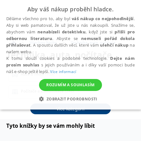
Aby váš nákup proběhl hladce.
Děláme všechno pro to, aby byl
váš nákup co nejpohodlnější
.
Aby si web pamatoval, že už jste u nás nakoupili. Snažíme se,
abychom vám
nenabízeli detektivku
, když jste si
přišli pro
odbornou literaturu
. Abyste se
nemuseli pořád dokola
Všechny knihy
Technika, auta, počítače
přihlašovat
. A spoustu dalších věcí, které vám
ulehčí nákup
na
Technika, auta, počítače
našem webu.
K tomu slouží cookies a podobné technologie.
Dejte nám
prosím souhlas
s jejich používáním a i díky vaší pomoci bude
náš e-shop ještě lepší.
Více informací
Auto & moto
(159)
ROZUMÍM A SOUHLASÍM
Počítače a komunikace
(242)
ZOBRAZIT PODROBNOSTI
Elektronika a elektrotechnika
(6)
Více kategorií
NEZBYTNÉ
ANALYTICKÉ
MARKETINGOVÉ
FUNKČNÍ
NEZAŘAZENÉ SOUBORY
Tyto knížky by se vám mohly líbit
Ostatní
(37)
Přírodní vědy
(20)