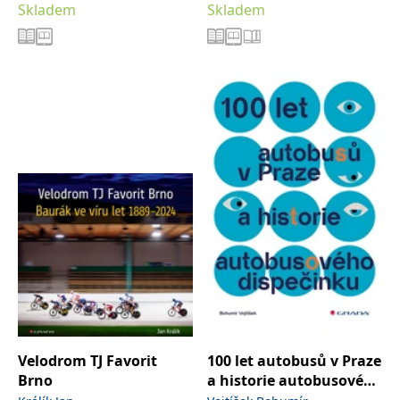
Skladem
Skladem
Verónica
Velodrom TJ Favorit
100 let autobusů v Praze
Brno
a historie autobusového