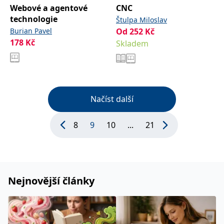
Webové a agentové
CNC
technologie
Štulpa Miloslav
Burian Pavel
Od
252
Kč
178
Kč
Skladem
Načíst další
8
9
10
...
21
Nejnovější články