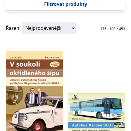
správně.
Filtrovat produkty
PHPSESSID
Zavřením
Cookie
PHP.net
prohlížeče
generovaný
www.bambook.cz
aplikacemi
založenými
na jazyce
Řazení:
176
-
198
z
453
PHP. Toto je
univerzální
identifikátor
používaný k
udržování
proměnných
relací
uživatelů.
Obvykle se
jedná o
náhodně
vygenerované
číslo, jeho
použití může
být specifické
pro daný
web, ale
dobrým
příkladem je
udržování
přihlášeného
stavu
uživatele mezi
stránkami.