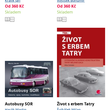
dispečinku
Králík Jan
Vojtíšek Bohumír
Od
360
Kč
Od
360
Kč
Skladem
Skladem
Autobusy SOR
Život s erbem Tatry
Harák Martin
Švihálek Milan