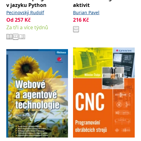
v jazyku Python
aktivit
Pecinovský Rudolf
Burian Pavel
Od
257
Kč
216
Kč
Za tři a více týdnů