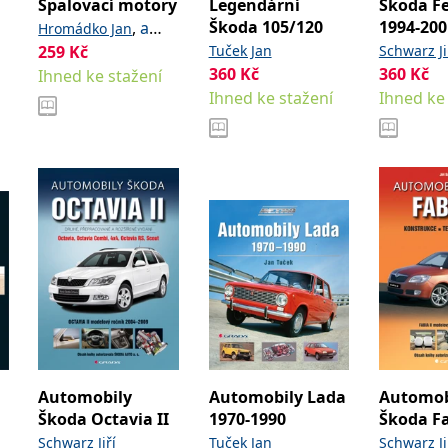
Spalovací motory
Legendární
Škoda Fe
Škoda 105/120
1994-200
,
a
Hromádko Jan
kolektiv
259
Kč
Tuček Jan
Schwarz Ji
360
Kč
360
Kč
Ihned ke stažení
Ihned ke stažení
Ihned ke
Automobily
Automobily Lada
Automob
Škoda Octavia II
1970-1990
Škoda Fa
Schwarz Jiří
Tuček Jan
Schwarz Ji