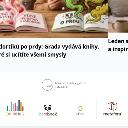
Leden s
dortíků po prdy: Grada vydává knihy,
a inspi
ré si ucítíte všemi smysly