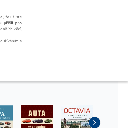
l, že už jste
si
přišli pro
dalších věcí,
 používáním a
AŘAZENÉ SOUBORY
bytně nutných souborů cookie správně používat.