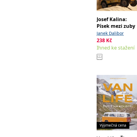
web.
Corporation
.grada.cz
MUID
1 rok
Tento soubor cook
Microsoft
Josef Kalina:
synchronizuje s
Corporation
Písek mezi zuby
.clarity.ms
Janek Dalibor
sid
.seznam.cz
1 měsíc
Toto je velmi bě
238
Kč
_gcl_au
3 měsíce
Tento soubor co
Google LLC
Ihned ke stažení
uživatel mohl v
.grada.cz
MR
7 dní
Toto je soubor c
Microsoft
Corporation
.c.bing.com
_uetvid
1 rok
Toto je soubor c
Microsoft
náš web.
Corporation
.grada.cz
test_cookie
15 minut
Tento soubor coo
Google LLC
.doubleclick.net
IDE
1 rok
Tento soubor co
Google LLC
uživatel mohl v
.doubleclick.net
uid
.adform.net
2 měsíce
Tento soubor co
analýze a hlášení
Výjimečná cena