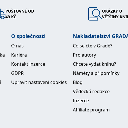
POŠTOVNÉ OD
UKÁZKY U
49 KČ
VĚTŠINY KNI
O společnosti
Nakladatelství GRAD
O nás
Co se čte v Gradě?
ika
Kariéra
Pro autory
Kontakt inzerce
Chcete vydat knihu?
GDPR
Náměty a připomínky
í
Upravit nastavení cookies
Blog
Vědecká redakce
Inzerce
Affiliate program