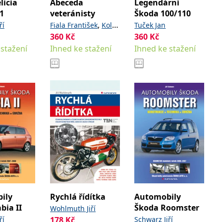
licia
Abeceda
Legendární
1
veteránisty
Škoda 100/110
,
ří
Fiala František
Kolář
Tuček Jan
360
Kč
360
Kč
Pavel
 stažení
Ihned ke stažení
Ihned ke stažení
ily
Rychlá řídítka
Automobily
bia II
Škoda Roomster
Wohlmuth Jiří
ří
178
Kč
Schwarz Jiří