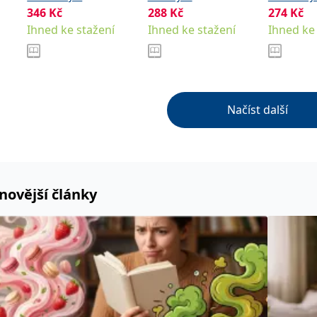
346
Kč
288
Kč
274
Kč
Ihned ke stažení
Ihned ke stažení
Ihned ke
Načíst další
novější články