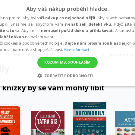
Aby váš nákup proběhl hladce.
hno pro to, aby byl
váš nákup co nejpohodlnější
. Aby si web pamatova
upili. Snažíme se, abychom vám
nenabízeli detektivku
, když jste 
iteraturu
. Abyste se
nemuseli pořád dokola přihlašovat
. A spoustu 
lehčí nákup
na našem webu.
ží cookies a podobné technologie.
Dejte nám prosím souhlas
s jejich
pomoci bude náš e-shop ještě lepší.
Více informací
Technika, auta, počítače
Auto & moto
Automobily
ROZUMÍM A SOUHLASÍM
ly
ZOBRAZIT PODROBNOSTI
 knížky by se vám mohly líbit
ANALYTICKÉ
MARKETINGOVÉ
FUNKČNÍ
NEZ
Nezbytné
Analytické
Marketingové
Funkční
Nezařazené soubory
h stránek, jako je přihlášení uživatele a správa účtu. Webové stránky nelze bez nez