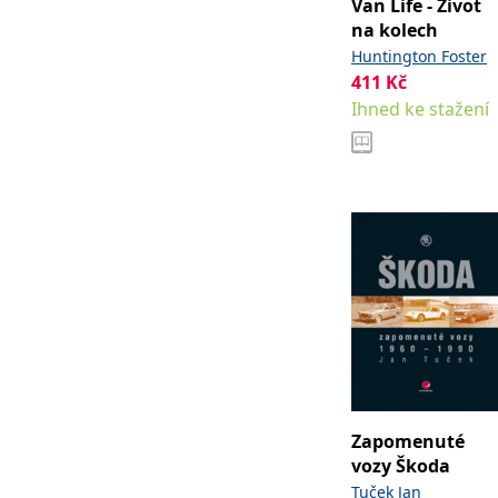
Van Life - Život
na kolech
Huntington Foster
411
Kč
Ihned ke stažení
Zapomenuté
vozy Škoda
Tuček Jan