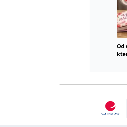
Od 
kte