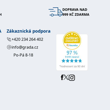
DOPRAVA NAD
H
999 KČ ZDARMA
A
Zákaznická podpora
+420 234 264 402
info@grada.cz
Po-Pá 8-18