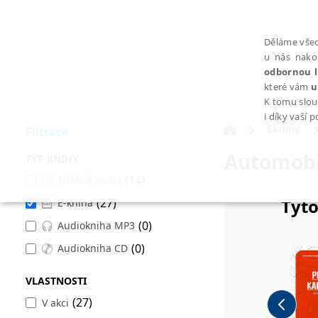
Děláme všec
u nás nako
odbornou l
které vám
u
K tomu slou
i díky vaší 
Eknihy
Filtrace
Automobi
TYP KNIHY
(14)
Tištěná kniha
Tyto
(27)
E-kniha
NEZBYTNÉ
(0)
Audiokniha MP3
(0)
Audiokniha CD
VLASTNOSTI
Nezbytně nutné soubory cookie umožňují základní funkce webovýc
(27)
V akci
Provider /