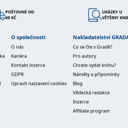
POŠTOVNÉ OD
UKÁZKY U
49 KČ
VĚTŠINY KNI
O společnosti
Nakladatelství GRAD
O nás
Co se čte v Gradě?
ika
Kariéra
Pro autory
Kontakt inzerce
Chcete vydat knihu?
GDPR
Náměty a připomínky
í
Upravit nastavení cookies
Blog
Vědecká redakce
Inzerce
Affiliate program