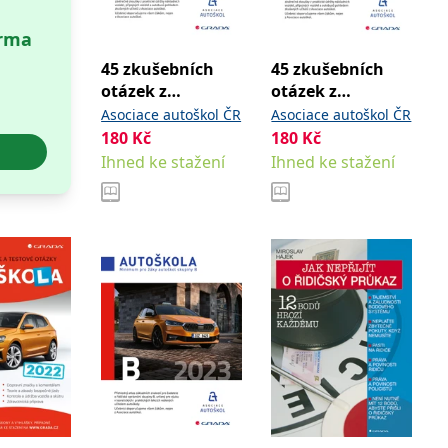
arma
vit pomocí vložených skriptů Microsoft. Široce se věří, že se
45 zkušebních
45 zkušebních
otázek z
otázek z
praktické údržby
praktické údržby
Asociace autoškol ČR
Asociace autoškol ČR
ěpodobně použit jako pro správu stavu relace.
pro žáky
pro žáky
180
Kč
180
Kč
l používá webové stránky a jakoukoli reklamu, kterou koncový
autoškol skupin
autoškol skupin
Ihned ke stažení
Ihned ke stažení
CDE 2024
CDE
u pro interní analýzu.
ňuje nám komunikovat s uživatelem, který již dříve navštívil
, zda prohlížeč návštěvníka webu podporuje soubory cookie.
l používá webové stránky a jakoukoli reklamu, kterou koncový
 údaje o aktivitě na webu. Tato data mohou být odeslána k