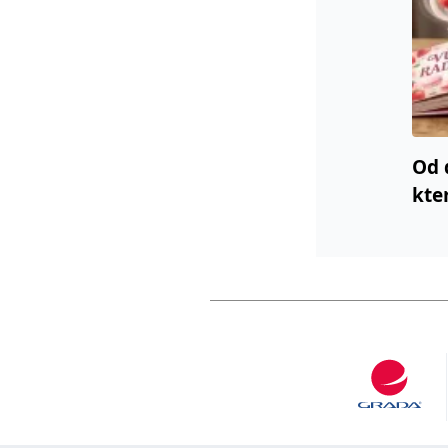
Od 
kte