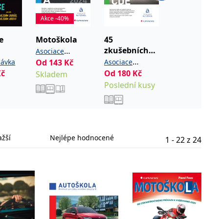
Akce -40%
 se soubory cookie návštěvníků. Je nutné, aby banner cookie
e
Motoškola
45
Motoškola
používaný k udržování proměnných relací uživatelů. Obvykle se
obrým příkladem je udržování přihlášeného stavu uživatele
zkušebních
Asociace
Faus Pavel
otázek z
115
Kč
lávka
Od
143
Kč
Asociace
autoškol ČR
y bylo možné podávat platné zprávy o používání jejich
praktické
Kč
Od
180
Kč
Ihned ke
Skladem
autoškol ČR
údržby pro
Poslední kusy
stažení
u.
žáky
autoškol
skupin CDE
ažší
Nejlépe hodnocené
1
-
22
z
24
Vyprší
Popis
ění správného vzhledu dialogových oken.
1 rok
### Luigisbox???
avštívenou stránku a slouží k počítání a sledování zobrazení
jazyků a zemí
1 rok
u na sociálních médiích. Může také shromažďovat informace o
avštívené stránky.