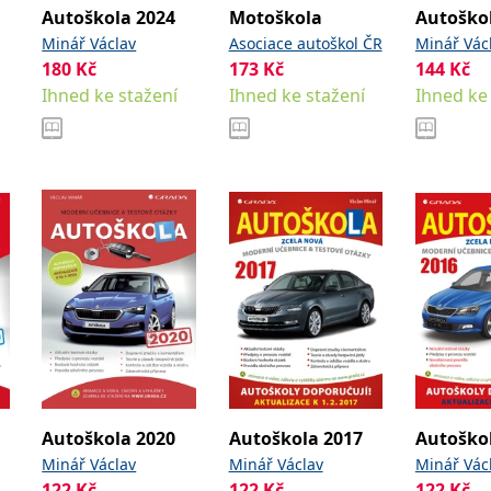
Autoškola 2024
Motoškola
Autoško
Minář Václav
Asociace autoškol ČR
Minář Vác
180
Kč
173
Kč
144
Kč
Ihned ke stažení
Ihned ke stažení
Ihned ke
Autoškola 2020
Autoškola 2017
Autoško
Minář Václav
Minář Václav
Minář Vác
122
Kč
122
Kč
122
Kč