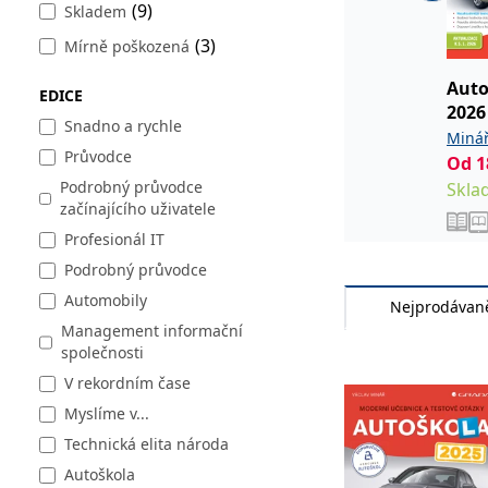
Název
Vyprší
Popi
(9)
Skladem
Doména
CookieScriptConsent
(3)
1 měsíc
Tent
CookieScript
Mírně poškozená
Cook
www.grada.cz
Auto
PHPSESSID
Zavřením
Cook
PHP.net
EDICE
prohlížeče
jedn
www.bambook.cz
2026
mezi
Snadno a rychle
Minář
__cf_bm
30 minut
Tent
Cloudflare Inc.
Průvodce
Od
1
webo
.heureka.cz
Podrobný průvodce
Skla
CookieConsent
1 rok
Tent
Cybot A/S
začínajícího uživatele
www.bambook.cz
Profesionál IT
G_ENABLED_IDPS
1 rok 1
Slou
Google LLC
měsíc
.www.grada.cz
Podrobný průvodce
ASP.NET_SessionId
Zavřením
Tent
Microsoft
Automobily
Nejprodávaně
prohlížeče
Corporation
Management informační
www.grada.cz
společnosti
V rekordním čase
Název
Název
Provider /
Provider / Doména
V
Název
Vyprší
Popis
Myslíme v...
Provider /
Doména
Název
Vyprší
Popis
CMSCurrentTheme
_lb
www.grada.cz
1
Doména
Technická elita národa
_ga_1BHJWLJRRB
.grada.cz
1 rok
Tento soubor coo
CMSPreferredCulture
_lb_ccc
1
Kentiko Software LLC
1
stránek.
CLID
www.clarity.ms
1 rok
Tento soubor coo
Autoškola
www.grada.cz
měsíc
návštěvnících we