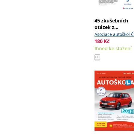
web.
Corporation
.grada.cz
MUID
1 rok
Tento soubor cook
Microsoft
45 zkušebních
synchronizuje s
Corporation
.clarity.ms
otázek z
praktické údržb
Asociace autoškol 
sid
.seznam.cz
1 měsíc
Toto je velmi bě
pro žáky
180
Kč
_gcl_au
3 měsíce
Tento soubor co
Google LLC
autoškol skupin
uživatel mohl v
.grada.cz
Ihned ke stažení
CDE 2025
MR
7 dní
Toto je soubor c
Microsoft
Corporation
.c.bing.com
_uetvid
1 rok
Toto je soubor c
Microsoft
náš web.
Corporation
.grada.cz
test_cookie
15 minut
Tento soubor coo
Google LLC
.doubleclick.net
IDE
1 rok
Tento soubor co
Google LLC
uživatel mohl v
.doubleclick.net
uid
.adform.net
2 měsíce
Tento soubor co
analýze a hlášení