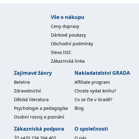
IDE
1 rok
Tento soubor cookie
Google LLC
nastavuje společnost
.doubleclick.net
Vše o nákupu
Doubleclick a provádí
informace o tom, jak
Ceny dopravy
koncový uživatel používá
webové stránky a
Dárkové poukazy
jakoukoli reklamu,
kterou koncový uživatel
Obchodní podmínky
mohl vidět před
návštěvou uvedeného
Sleva ISIC
webu.
Zákaznická linka
uid
.adform.net
2 měsíce
Tento soubor cookie
poskytuje jednoznačně
přiřazené strojově
Zajímavé žánry
Nakladatelství GRADA
generované ID uživatele
a shromažďuje údaje o
Beletrie
Affiliate program
aktivitě na webu. Tato
data mohou být
Zdravotnictví
Chcete vydat knihu?
odeslána k analýze a
hlášení třetí straně.
Dětská literatura
Co se čte v Gradě?
Psychologie a pedagogika
Blog
Osobní rozvoj a poznání
Zákaznická podpora
O společnosti
+420 234 264 402
O nás