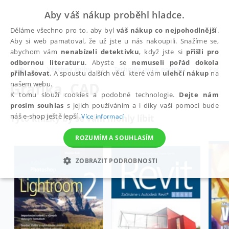
Aby váš nákup proběhl hladce.
Děláme všechno pro to, aby byl
váš nákup co nejpohodlnější
.
Aby si web pamatoval, že už jste u nás nakoupili. Snažíme se,
abychom vám
nenabízeli detektivku
, když jste si
přišli pro
odbornou literaturu
. Abyste se
nemuseli pořád dokola
Všechny knihy
Technika, auta, počítače
Počíta
přihlašovat
. A spoustu dalších věcí, které vám
ulehčí nákup
na
Grafika, CAD
našem webu.
K tomu slouží cookies a podobné technologie.
Dejte nám
prosím souhlas
s jejich používáním a i díky vaší pomoci bude
náš e-shop ještě lepší.
Více informací
Tyto knížky by se vám mohly líbit
ROZUMÍM A SOUHLASÍM
ZOBRAZIT PODROBNOSTI
NEZBYTNÉ
ANALYTICKÉ
MARKETINGOVÉ
FUNKČNÍ
NEZAŘAZENÉ SOUBORY