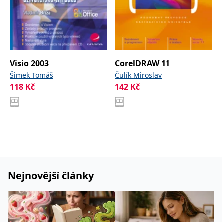
se měly zobrazovat a
které by mohly být
relevantní pro
koncového uživatele,
který si prohlíží web.
MUID
1 rok
Tento soubor cookie je v
Microsoft
Microsoftu široce
Corporation
používán jako jedinečný
.clarity.ms
Visio 2003
CorelDRAW 11
identifikátor uživatele.
Lze jej nastavit pomocí
Šimek Tomáš
Čulík Miroslav
vložených skriptů
118
Kč
142
Kč
Microsoft. Široce se věří,
že se synchronizuje s
mnoha různými
doménami společnosti
Microsoft, což umožňuje
sledování uživatelů.
sid
.seznam.cz
1 měsíc
Toto je velmi běžný
název souboru cookie,
ale pokud je nalezen
jako soubor cookie
relace, bude
pravděpodobně použit
Nejnovější články
jako pro správu stavu
relace.
_gcl_au
3 měsíce
Tento soubor cookie
Google LLC
nastavuje společnost
.grada.cz
Doubleclick a provádí
informace o tom, jak