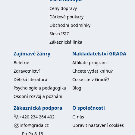
Ceny dopravy
Dárkové poukazy
Obchodní podmínky
Sleva ISIC
Zákaznická linka
Zajímavé žánry
Nakladatelství GRADA
Beletrie
Affiliate program
Zdravotnictví
Chcete vydat knihu?
Dětská literatura
Co se čte v Gradě?
Psychologie a pedagogika
Blog
Osobní rozvoj a poznání
Zákaznická podpora
O společnosti
+420 234 264 402
O nás
info@grada.cz
Upravit nastavení cookies
Po-Pá 8-18