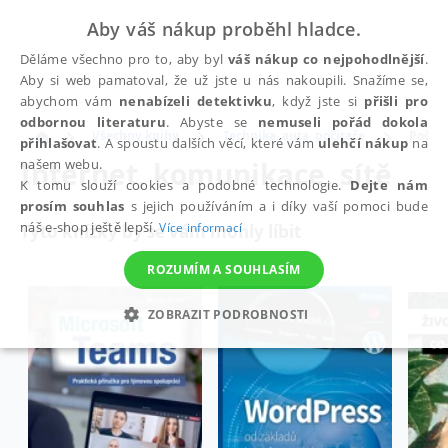
Aby váš nákup proběhl hladce.
Děláme všechno pro to, aby byl
váš nákup co nejpohodlnější
.
Aby si web pamatoval, že už jste u nás nakoupili. Snažíme se,
abychom vám
nenabízeli detektivku
, když jste si
přišli pro
odbornou literaturu
. Abyste se
nemuseli pořád dokola
Všechny knihy
Technika, auta, počítače
Počíta
přihlašovat
. A spoustu dalších věcí, které vám
ulehčí nákup
na
Internet, komunikace, sítě
našem webu.
K tomu slouží cookies a podobné technologie.
Dejte nám
prosím souhlas
s jejich používáním a i díky vaší pomoci bude
náš e-shop ještě lepší.
Více informací
Tyto knížky by se vám mohly líbit
ROZUMÍM A SOUHLASÍM
ZOBRAZIT PODROBNOSTI
NEZBYTNÉ
ANALYTICKÉ
MARKETINGOVÉ
FUNKČNÍ
NEZAŘAZENÉ SOUBORY