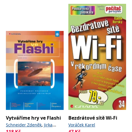
Vytváříme hry ve Flashi
Bezdrátové sítě Wi-Fi
,
Schneider Zdeněk
Jirka
Voráček Karel
118
Kč
47
Kč
Lukáš