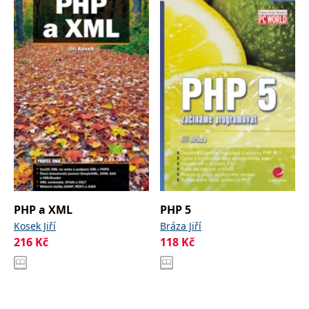
PHP a XML
PHP 5
Kosek Jiří
Bráza Jiří
216
Kč
118
Kč