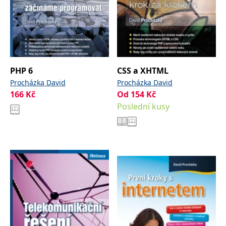
koncový uživatel používá
webové stránky a
jakoukoli reklamu,
kterou koncový uživatel
mohl vidět před
návštěvou uvedeného
webu.
MR
7 dní
Toto je soubor cookie
Microsoft
PHP 6
CSS a XHTML
první strany společnosti
Corporation
Microsoft MSN, který
.c.bing.com
Procházka David
Procházka David
používáme k měření
používání webu pro
166
Kč
Od
154
Kč
interní analýzu.
Poslední kusy
_uetvid
1 rok
Toto je soubor cookie
Microsoft
využívaný společností
Corporation
Microsoft Bing Ads a je
.grada.cz
sledovacím souborem
cookie. Umožňuje nám
komunikovat s
uživatelem, který již dříve
navštívil náš web.
test_cookie
15 minut
Tento soubor cookie
Google LLC
nastavuje společnost
.doubleclick.net
DoubleClick (kterou
vlastní společnost
Google), aby zjistila, zda
prohlížeč návštěvníka
webu podporuje
soubory cookie.