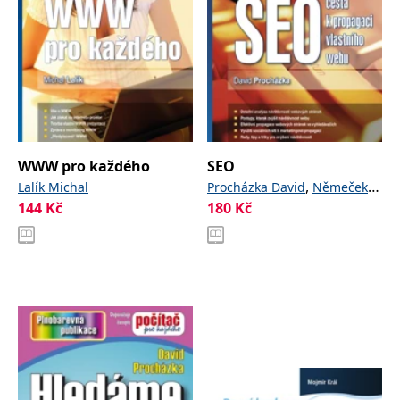
WWW pro každého
SEO
,
Lalík Michal
Procházka David
Němeček
144
Kč
180
Kč
Pavel