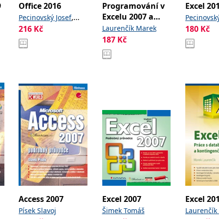
9
Office 2016
Programování v
Excel 20
Excelu 2007 a
,
Pecinovský Josef
Pecinovský
2010
216
Kč
Laurenčík Marek
180
Kč
Pecinovský Rudolf
Pecinovsk
187
Kč
Access 2007
Excel 2007
Excel 20
Písek Slavoj
Šimek Tomáš
Laurenčík