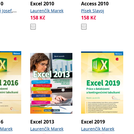
10
Excel 2010
Access 2010
,
 Josef
Laurenčík Marek
Písek Slavoj
158
Kč
158
Kč
ý Rudolf
16
Excel 2013
Excel 2019
 Marek
Laurenčík Marek
Laurenčík Marek