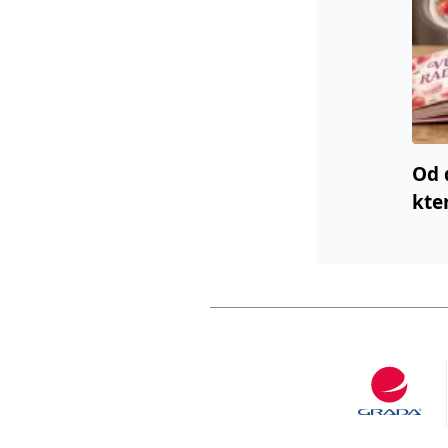
Od 
kte