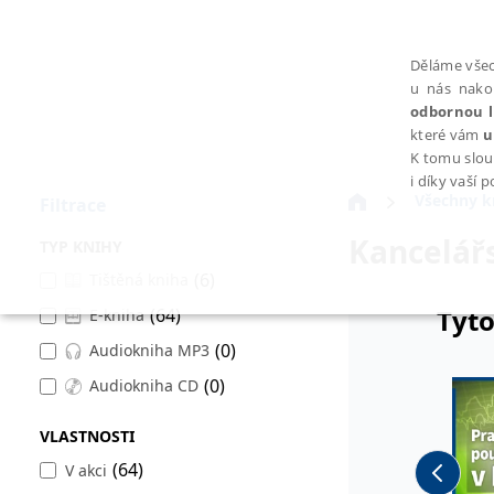
Děláme všec
u nás nako
odbornou l
které vám
u
K tomu slou
i díky vaší 
Všechny k
Filtrace
Kancelář
TYP KNIHY
(6)
Tištěná kniha
Tyto
(64)
E-kniha
NEZBYTNÉ
(0)
Audiokniha MP3
(0)
Audiokniha CD
VLASTNOSTI
Nezbytně nutné soubory cookie umožňují základní funkce webovýc
(64)
V akci
Provider /