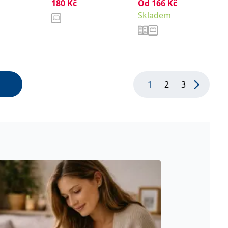
180
Kč
Od
166
Kč
Skladem
1
2
3