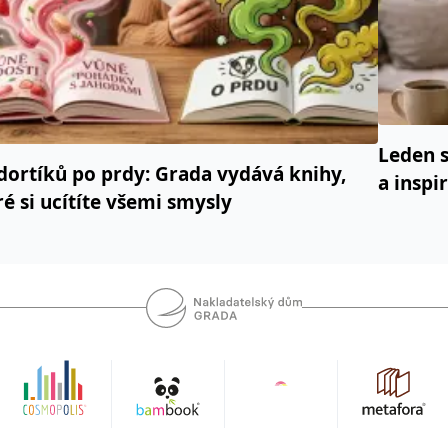
Leden s
dortíků po prdy: Grada vydává knihy,
a inspi
ré si ucítíte všemi smysly