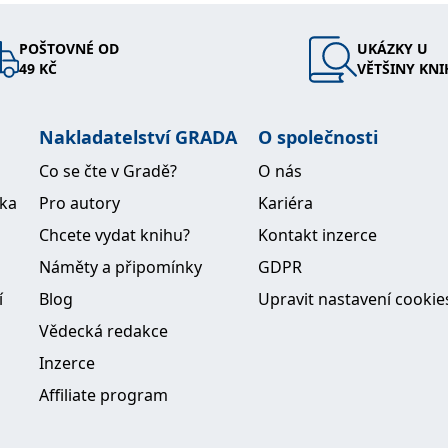
POŠTOVNÉ OD
UKÁZKY U
49 KČ
VĚTŠINY KNI
Nakladatelství GRADA
O společnosti
Co se čte v Gradě?
O nás
ika
Pro autory
Kariéra
Chcete vydat knihu?
Kontakt inzerce
Náměty a připomínky
GDPR
í
Blog
Upravit nastavení cookie
Vědecká redakce
Inzerce
Affiliate program