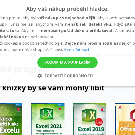
Aby váš nákup proběhl hladce.
hno pro to, aby byl
váš nákup co nejpohodlnější
. Aby si web pamatova
upili. Snažíme se, abychom vám
nenabízeli detektivku
, když jste 
iteraturu
. Abyste se
nemuseli pořád dokola přihlašovat
. A spoustu 
lehčí nákup
na našem webu.
ží cookies a podobné technologie.
Dejte nám prosím souhlas
s jejich
pomoci bude náš e-shop ještě lepší.
Více informací
nihy
Technika, auta, počítače
Počítače a komunikace
ROZUMÍM A SOUHLASÍM
ské programy
ZOBRAZIT PODROBNOSTI
 knížky by se vám mohly líbit
ANALYTICKÉ
MARKETINGOVÉ
FUNKČNÍ
NEZ
Nezbytné
Analytické
Marketingové
Funkční
Nezařazené soubory
h stránek, jako je přihlášení uživatele a správa účtu. Webové stránky nelze bez nez