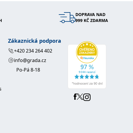
DOPRAVA NAD
H
999 KČ ZDARMA
Zákaznická podpora
+420 234 264 402
info@grada.cz
Po-Pá 8-18
s