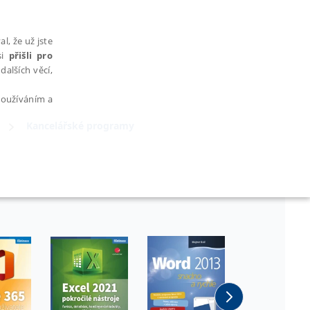
l, že už jste
si
přišli pro
dalších věcí,
 používáním a
Kancelářské programy
AŘAZENÉ SOUBORY
bytně nutných souborů cookie správně používat.