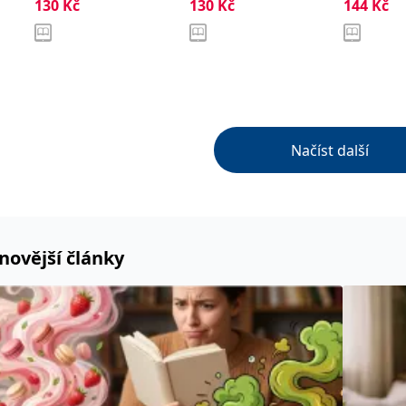
130
Kč
130
Kč
144
Kč
Načíst další
novější články