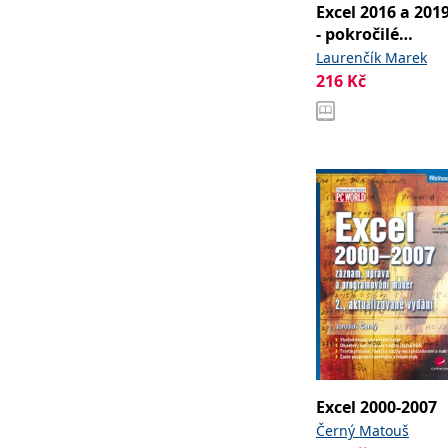
Excel 2016 a 201
- pokročilé
nástroje
Laurenčík Marek
216
Kč
Excel 2000-2007
Černý Matouš