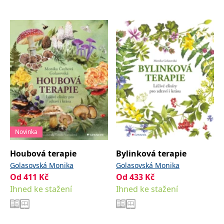
správně.
PHPSESSID
Zavřením
Cookie
PHP.net
prohlížeče
generovaný
www.bambook.cz
aplikacemi
založenými
na jazyce
PHP. Toto je
univerzální
identifikátor
používaný k
udržování
proměnných
relací
uživatelů.
Obvykle se
jedná o
náhodně
vygenerované
Novinka
číslo, jeho
použití může
být specifické
Houbová terapie
Bylinková terapie
pro daný
web, ale
Golasovská Monika
Golasovská Monika
dobrým
Od
411
Kč
Od
433
Kč
příkladem je
udržování
Ihned ke stažení
Ihned ke stažení
přihlášeného
stavu
uživatele mezi
stránkami.