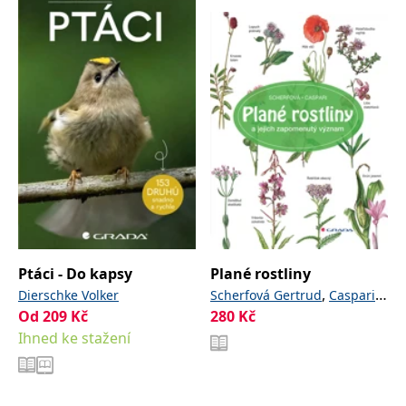
Ptáci - Do kapsy
Plané rostliny
,
Dierschke Volker
Scherfová Gertrud
Caspari
Od
209
Kč
280
Kč
Claus
Ihned ke stažení