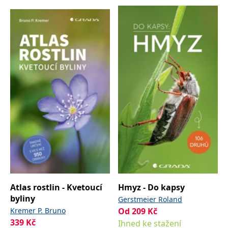
Atlas rostlin - Kvetoucí
Hmyz - Do kapsy
byliny
Gerstmeier Roland
Kremer P. Bruno
Od
209
Kč
339
Kč
Ihned ke stažení