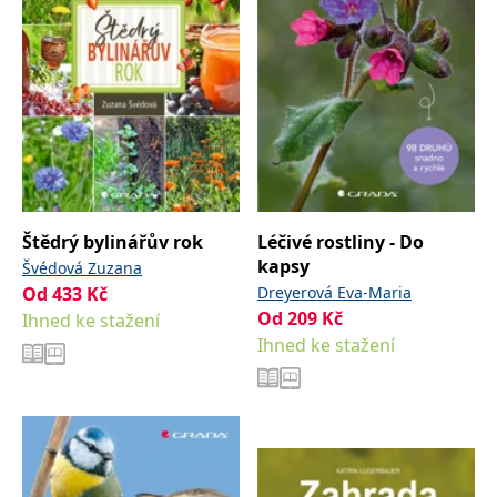
Štědrý bylinářův rok
Léčivé rostliny - Do
kapsy
Švédová Zuzana
Od
433
Kč
Dreyerová Eva-Maria
Od
209
Kč
Ihned ke stažení
Ihned ke stažení