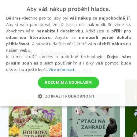
Aby váš nákup proběhl hladce.
Děláme všechno pro to, aby byl
váš nákup co nejpohodlnější
.
Aby si web pamatoval, že už jste u nás nakoupili. Snažíme se,
abychom vám
nenabízeli detektivku
, když jste si
přišli pro
odbornou literaturu
. Abyste se
nemuseli pořád dokola
Všechny knihy
Zahrada, zvířata, příroda
Příro
přihlašovat
. A spoustu dalších věcí, které vám
ulehčí nákup
na
Příroda kolem nás
našem webu.
K tomu slouží cookies a podobné technologie.
Dejte nám
prosím souhlas
s jejich používáním a i díky vaší pomoci bude
náš e-shop ještě lepší.
Více informací
Tyto knížky by se vám mohly líbit
ROZUMÍM A SOUHLASÍM
ZOBRAZIT PODROBNOSTI
NEZBYTNÉ
ANALYTICKÉ
MARKETINGOVÉ
FUNKČNÍ
NEZAŘAZENÉ SOUBORY