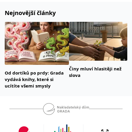
Nejnovější články
Činy mluví hlasitěji než
Od dortíků po prdy: Grada
slova
vydává knihy, které si
ucítíte všemi smysly