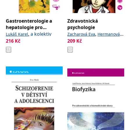
Gastroenterologie a
Zdravotnická
hepatologie pro
psychologie
zdravotní sestry
,
a kolektiv
,
Lukáš Karel
Zacharová Eva
Hermanová
216
Kč
209
Kč
,
Miroslava
Šrámková
Jaroslava