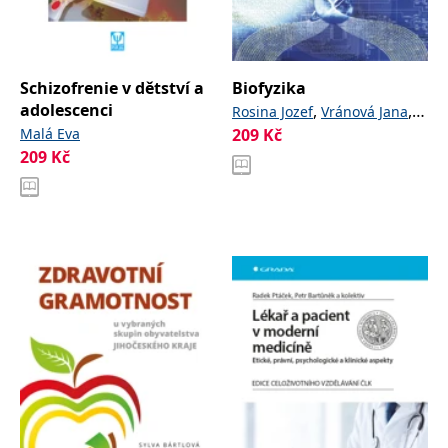
Schizofrenie v dětství a
Biofyzika
adolescenci
,
,
Rosina Jozef
Vránová Jana
Malá Eva
209
Kč
,
Kolářová Hana
Stanek Jiří
209
Kč