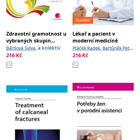
Ocenění
Zdravotní gramotnost u
Lékař a pacient v
vybraných skupin
moderní medicíně
obyvatelstva
,
a kolektiv
,
,
Bártlová Sylva
Ptáček Radek
Bartůněk Petr
Jihočeského kraje
216
Kč
a kolektiv
216
Kč