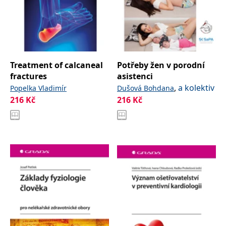
Treatment of calcaneal
Potřeby žen v porodní
fractures
asistenci
,
a kolektiv
Popelka Vladimír
Dušová Bohdana
216
Kč
216
Kč