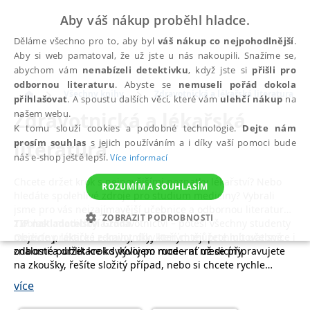
Aby váš nákup proběhl hladce.
Děláme všechno pro to, aby byl
váš nákup co nejpohodlnější
.
Aby si web pamatoval, že už jste u nás nakoupili. Snažíme se,
abychom vám
nenabízeli detektivku
, když jste si
přišli pro
odbornou literaturu
. Abyste se
nemuseli pořád dokola
Všechny knihy
Zdravotnická a lékařská literatura
přihlašovat
. A spoustu dalších věcí, které vám
ulehčí nákup
na
Zdravotnická a lékařská
našem webu.
K tomu slouží cookies a podobné technologie.
Dejte nám
literatura
prosím souhlas
s jejich používáním a i díky vaší pomoci bude
náš e-shop ještě lepší.
Více informací
Chcete držet krok s nejnovějšími poznatky lékařství? Nebo
ROZUMÍM A SOUHLASÍM
hledáte spolehlivé zdroje pro studium medicíny? Vybrali
jsme pro vás nejzajímavější učebnice a odbornou literaturu
ZOBRAZIT PODROBNOSTI
z oblasti medicíny a zdravotnictví – potěší všechny studenty
TIP nakladatelství Grada
medicíny, lékaře i zdravotníky, kteří chtějí prohlubovat své
Objevte praktické e-knihy, díky kterým můžete mít učebnice i
NEZBYTNÉ
ANALYTICKÉ
MARKETINGOVÉ
znalosti a držet krok s vývojem moderní medicíny.
odborné publikace kdykoliv po ruce – ať už se připravujete
na zkoušky, řešíte složitý případ, nebo si chcete rychle
FUNKČNÍ
NEZAŘAZENÉ SOUBORY
Zdravotnická literatura pokrývá široké spektrum oborů – od
osvěžit klíčové znalosti.
více
genetiky, anatomie člověka, somatologie, biologie člověka,
mikrobiologie, patologie přes interní medicínu, pediatrii až