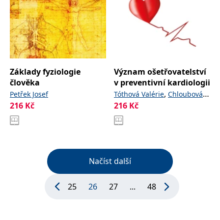
Základy fyziologie
Význam ošetřovatelství
člověka
v preventivní kardiologii
,
Petřek Josef
Tóthová Valérie
Chloubová
216
Kč
216
Kč
,
,
a
Ivana
Prokešová Radka
kolektiv
Načíst další
25
26
27
...
48