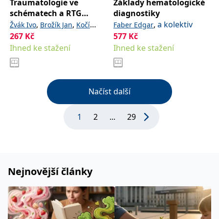
Traumatologie ve
Základy hematologické
schématech a RTG
diagnostiky
obrazech
,
,
,
a kolektiv
Žvák Ivo
Brožík Jan
Kočí
Faber Edgar
267
Kč
,
577
Kč
Jaromír
Ferko Alexander
Ihned ke stažení
Ihned ke stažení
Načíst další
1
2
...
29
Nejnovější články