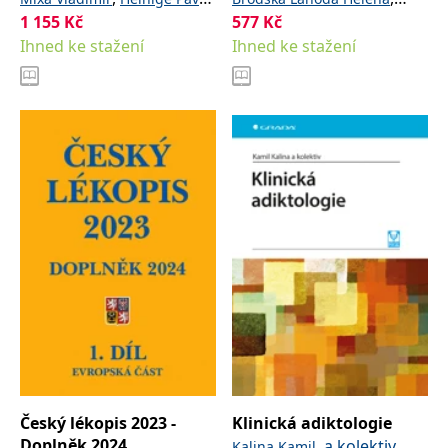
1 155
Kč
,
a kolektiv
577
Kč
,
a kolektiv
Vobruba Václav
Kohout Pavel
Ihned ke stažení
Ihned ke stažení
Český lékopis 2023 -
Klinická adiktologie
Doplněk 2024
,
a kolektiv
Kalina Kamil