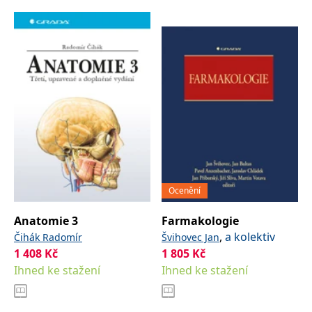
IDE
1 rok
Tento soubor cookie
Google LLC
nastavuje společnost
.doubleclick.net
Doubleclick a provádí
informace o tom, jak
koncový uživatel používá
webové stránky a
jakoukoli reklamu,
kterou koncový uživatel
mohl vidět před
návštěvou uvedeného
webu.
uid
.adform.net
2 měsíce
Tento soubor cookie
poskytuje jednoznačně
přiřazené strojově
generované ID uživatele
a shromažďuje údaje o
aktivitě na webu. Tato
Ocenění
data mohou být
odeslána k analýze a
hlášení třetí straně.
Anatomie 3
Farmakologie
,
a kolektiv
Čihák Radomír
Švihovec Jan
1 408
Kč
1 805
Kč
Ihned ke stažení
Ihned ke stažení