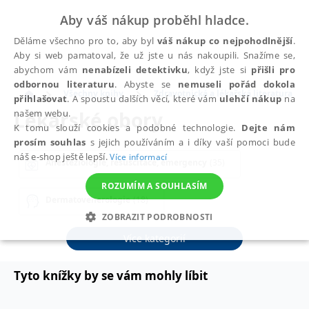
Aby váš nákup proběhl hladce.
Děláme všechno pro to, aby byl
váš nákup co nejpohodlnější
.
Aby si web pamatoval, že už jste u nás nakoupili. Snažíme se,
abychom vám
nenabízeli detektivku
, když jste si
přišli pro
odbornou literaturu
. Abyste se
nemuseli pořád dokola
Všechny knihy
Zdravotnická a lékařská literatura
přihlašovat
. A spoustu dalších věcí, které vám
ulehčí nákup
na
Lékařské obory
našem webu.
K tomu slouží cookies a podobné technologie.
Dejte nám
prosím souhlas
s jejich používáním a i díky vaší pomoci bude
náš e-shop ještě lepší.
Více informací
Anesteziologie, resuscitace, emergency
(35)
ROZUMÍM A SOUHLASÍM
Dermatovenerologie
(18)
ZOBRAZIT PODROBNOSTI
Diferenciální diagnostika, symptomy
(10)
Více kategorií
NEZBYTNÉ
ANALYTICKÉ
MARKETINGOVÉ
FUNKČNÍ
NEZAŘAZENÉ SOUBORY
Tyto knížky by se vám mohly líbit
Farmacie, farmakologie
(24)