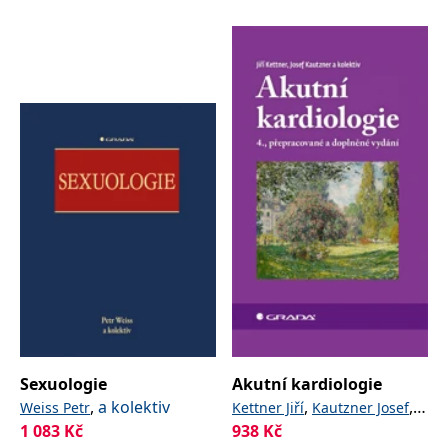
Sexuologie
Akutní kardiologie
,
a kolektiv
,
,
a
Weiss Petr
Kettner Jiří
Kautzner Josef
1 083
Kč
kolektiv
938
Kč