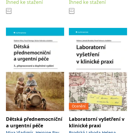
Ihned ke stažení
Ihned ke stažení
Ocenění
Dětská přednemocniční
Laboratorní vyšetření v
a urgentní péče
klinické praxi
,
,
,
Mixa Vladimír
Heinige Pavel
Brodská Lahoda Helena