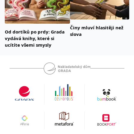
Činy mluví hlasitěji než
Od dortíků po prdy: Grada
slova
vydává knihy, které si
ucítíte všemi smysly