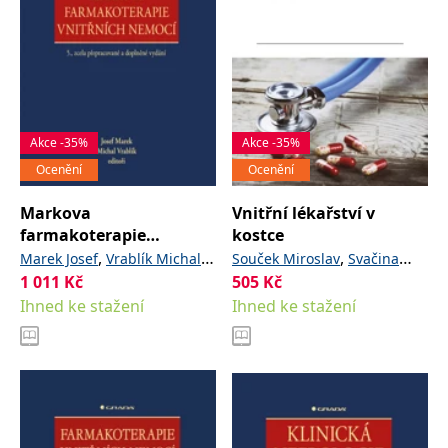
Akce -35%
Akce -35%
Ocenění
Ocenění
Markova
Vnitřní lékařství v
farmakoterapie
kostce
vnitřních nemocí
,
,
,
Marek Josef
Vrablík Michal
Souček Miroslav
Svačina
a kolektiv
1 011
Kč
505
,
Kč
a kolektiv
Petr
Ihned ke stažení
Ihned ke stažení