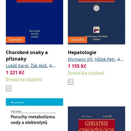
Ocenění
Ocenění
Chorobné znaky a
Hepatologie
příznaky
,
,
a
Ehrmann Jiří
Hůlek Petr
,
,
a
Lukáš Karel
Žák Aleš
kolektiv
1 155
Kč
kolektiv
1 221
Kč
Ihned ke stažení
Ihned ke stažení