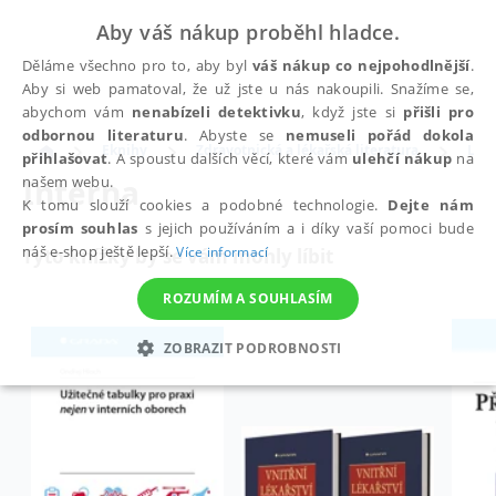
Aby váš nákup proběhl hladce.
Děláme všechno pro to, aby byl
váš nákup co nejpohodlnější
.
Aby si web pamatoval, že už jste u nás nakoupili. Snažíme se,
abychom vám
nenabízeli detektivku
, když jste si
přišli pro
odbornou literaturu
. Abyste se
nemuseli pořád dokola
Eknihy
Zdravotnická a lékařská literatura
Léka
přihlašovat
. A spoustu dalších věcí, které vám
ulehčí nákup
na
Interna
našem webu.
K tomu slouží cookies a podobné technologie.
Dejte nám
prosím souhlas
s jejich používáním a i díky vaší pomoci bude
náš e-shop ještě lepší.
Více informací
Tyto knížky by se vám mohly líbit
ROZUMÍM A SOUHLASÍM
ZOBRAZIT PODROBNOSTI
NEZBYTNÉ
ANALYTICKÉ
MARKETINGOVÉ
FUNKČNÍ
NEZAŘAZENÉ SOUBORY