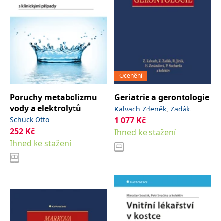
Ocenění
Poruchy metabolizmu
Geriatrie a gerontologie
vody a elektrolytů
,
Kalvach Zdeněk
Zadák
Schück Otto
1 077
Kč
,
,
Zdeněk
Jirák Roman
252
Kč
Ihned ke stažení
,
Zavázalová Helena
Sucharda
Ihned ke stažení
,
a kolektiv
Petr