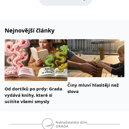
Nejnovější články
Činy mluví hlasitěji než
Od dortíků po prdy: Grada
slova
vydává knihy, které si
ucítíte všemi smysly