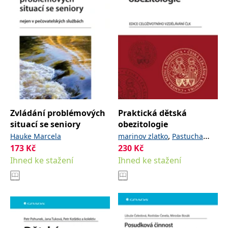
Zvládání problémových
Praktická dětská
situací se seniory
obezitologie
,
Hauke Marcela
marinov zlatko
Pastucha
173
Kč
230
Kč
,
a kolektiv
Dalibor
Ihned ke stažení
Ihned ke stažení