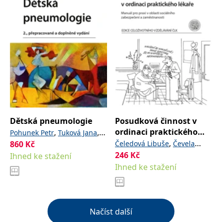
Dětská pneumologie
Posudková činnost v
ordinaci praktického
,
,
Pohunek Petr
Tuková Jana
lékaře
,
860
Kč
,
a kolektiv
Čeledová Libuše
Čevela
Koťátko Petr
246
Kč
,
Ihned ke stažení
Rostislav
Bosák Miroslav
Ihned ke stažení
Načíst další