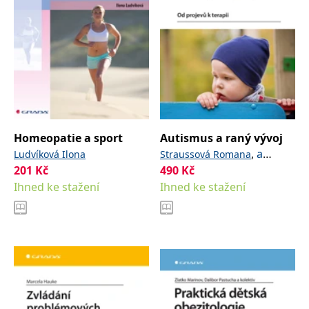
Homeopatie a sport
Autismus a raný vývoj
,
a
Ludvíková Ilona
Straussová Romana
201
Kč
kolektiv
490
Kč
Ihned ke stažení
Ihned ke stažení