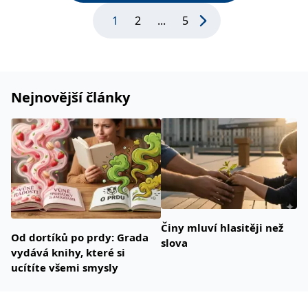
1
2
...
5
Nejnovější články
Činy mluví hlasitěji než
Od dortíků po prdy: Grada
slova
vydává knihy, které si
ucítíte všemi smysly