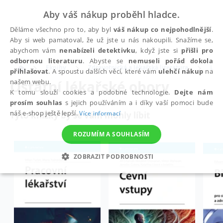
Aby váš nákup proběhl hladce.
Děláme všechno pro to, aby byl
váš nákup co nejpohodlnější
.
Aby si web pamatoval, že už jste u nás nakoupili. Snažíme se,
abychom vám
nenabízeli detektivku
, když jste si
přišli pro
odbornou literaturu
. Abyste se
nemuseli pořád dokola
Eknihy
Zdravotnická a lékařská literatura
Léka
přihlašovat
. A spoustu dalších věcí, které vám
ulehčí nákup
na
Ostatní lékařské obory
našem webu.
K tomu slouží cookies a podobné technologie.
Dejte nám
prosím souhlas
s jejich používáním a i díky vaší pomoci bude
náš e-shop ještě lepší.
Více informací
Tyto knížky by se vám mohly líbit
ROZUMÍM A SOUHLASÍM
ZOBRAZIT PODROBNOSTI
NEZBYTNÉ
ANALYTICKÉ
MARKETINGOVÉ
FUNKČNÍ
NEZAŘAZENÉ SOUBORY