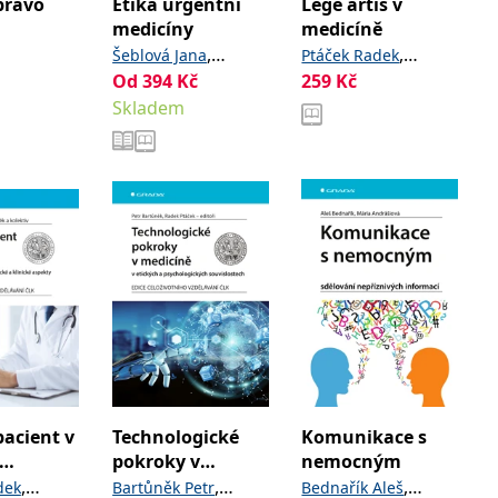
právo
Etika urgentní
Lege artis v
medicíny
medicíně
,
,
Šeblová Jana
Ptáček Radek
Od
394
Kč
,
a
259
Kč
,
Matějek Jaromír
Bartůněk Petr
Mach
kolektiv
Skladem
,
a kolektiv
Jan
pacient v
Technologické
Komunikace s
pokroky v
nemocným
ě
medicíně v
,
,
,
dek
Bartůněk Petr
Bednařík Aleš