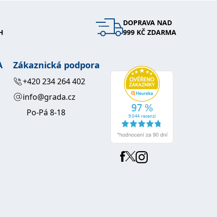
DOPRAVA NAD
H
999 KČ ZDARMA
A
Zákaznická podpora
+420 234 264 402
info@grada.cz
Po-Pá 8-18