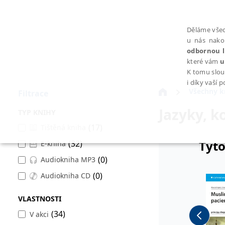
Děláme všec
u nás nako
odbornou l
které vám
u
K tomu slou
i díky vaší 
Všechny k
Filtrace
Jazyky, k
TYP KNIHY
(17)
Tištěná kniha
Tyto
(32)
E-kniha
NEZBYTNÉ
(0)
Audiokniha MP3
(0)
Audiokniha CD
VLASTNOSTI
Nezbytně nutné soubory cookie umožňují základní funkce webovýc
(34)
V akci
Provider /