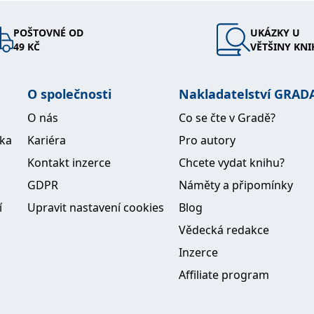
POŠTOVNÉ OD
UKÁZKY U
49 KČ
VĚTŠINY KNI
O společnosti
Nakladatelství GRAD
O nás
Co se čte v Gradě?
ika
Kariéra
Pro autory
Kontakt inzerce
Chcete vydat knihu?
GDPR
Náměty a připomínky
í
Upravit nastavení cookies
Blog
Vědecká redakce
Inzerce
Affiliate program