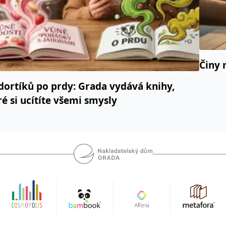
Činy 
dortíků po prdy: Grada vydává knihy,
ré si ucítíte všemi smysly