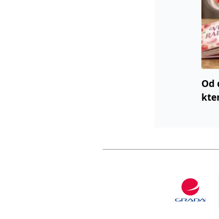
Od 
kte