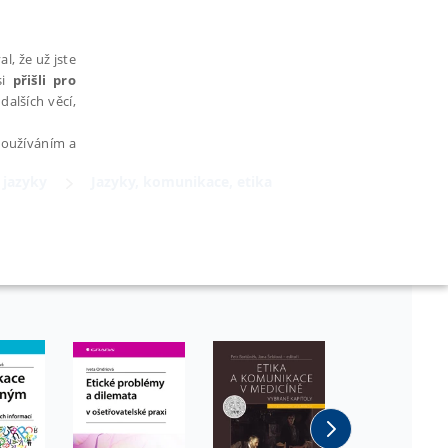
l, že už jste
si
přišli pro
dalších věcí,
 používáním a
jazyky
Jazyky, komunikace, etika
AŘAZENÉ SOUBORY
bytně nutných souborů cookie správně používat.