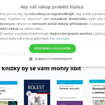
Aby váš nákup proběhl hladce.
hno pro to, aby byl
váš nákup co nejpohodlnější
. Aby si web pamatova
upili. Snažíme se, abychom vám
nenabízeli detektivku
, když jste 
iteraturu
. Abyste se
nemuseli pořád dokola přihlašovat
. A spoustu 
lehčí nákup
na našem webu.
ží cookies a podobné technologie.
Dejte nám prosím souhlas
s jejich
pomoci bude náš e-shop ještě lepší.
Více informací
nihy
Zdravotnická a lékařská literatura
Management, 
ROZUMÍM A SOUHLASÍM
omunikace, etika
ZOBRAZIT PODROBNOSTI
 knížky by se vám mohly líbit
ANALYTICKÉ
MARKETINGOVÉ
FUNKČNÍ
NEZ
Nezbytné
Analytické
Marketingové
Funkční
Nezařazené soubory
h stránek, jako je přihlášení uživatele a správa účtu. Webové stránky nelze bez nez