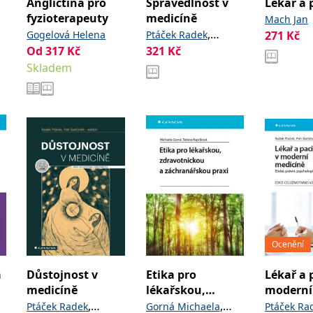
Angličtina pro
Spravedlnost v
Lékař a 
fyzioterapeuty
medicíně
Mach Jan
,
Gogelová Helena
Ptáček Radek
271
Kč
Od
317
Kč
321
Kč
,
a
Bartůněk Petr
Skladem
kolektiv
Ocenění
a
Důstojnost v
Etika pro
Lékař a 
medicíně
lékařskou,
moderní
zdravotnickou a
medicín
,
,
Ptáček Radek
Gorná Michaela
Ptáček Ra