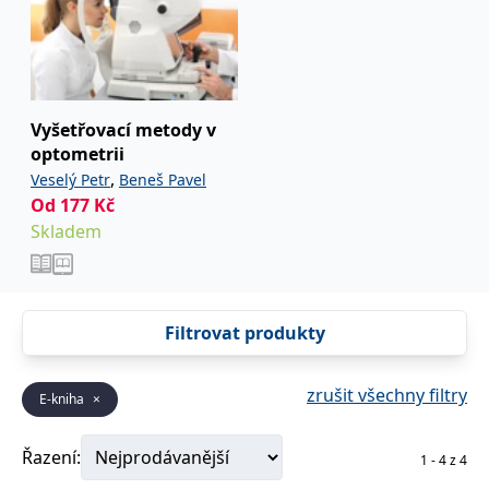
Vyšetřovací metody v
optometrii
,
Veselý Petr
Beneš Pavel
Od
177
Kč
Skladem
Filtrovat produkty
zrušit všechny filtry
E-kniha
×
Řazení:
1
-
4
z
4