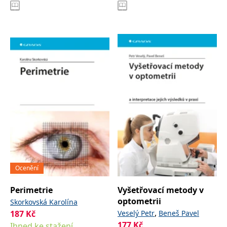
Ocenění
Perimetrie
Vyšetřovací metody v
optometrii
Skorkovská Karolína
,
187
Kč
Veselý Petr
Beneš Pavel
177
Kč
Ihned ke stažení