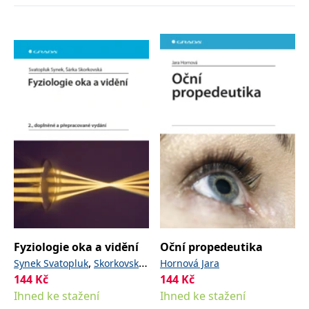
Fyziologie oka a vidění
Oční propedeutika
,
Synek Svatopluk
Skorkovská
Hornová Jara
144
Kč
144
Kč
Šárka
Ihned ke stažení
Ihned ke stažení