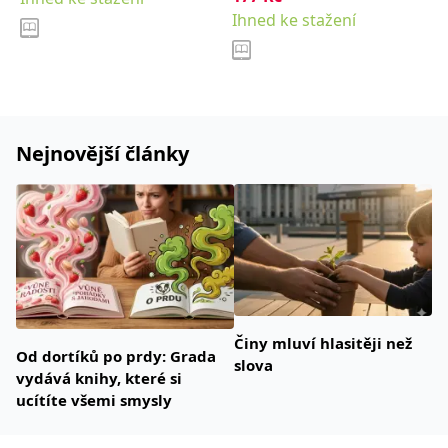
Ihned ke stažení
Nejnovější články
Činy mluví hlasitěji než
Od dortíků po prdy: Grada
slova
vydává knihy, které si
ucítíte všemi smysly