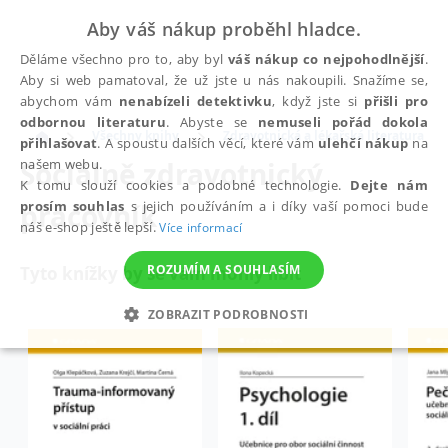
Aby váš nákup proběhl hladce.
Děláme všechno pro to, aby byl
váš nákup co nejpohodlnější
.
Aby si web pamatoval, že už jste u nás nakoupili. Snažíme se,
abychom vám
nenabízeli detektivku
, když jste si
přišli pro
odbornou literaturu
. Abyste se
nemuseli pořád dokola
Všechny knihy
Zdravotnická a lékařská literatura
přihlašovat
. A spoustu dalších věcí, které vám
ulehčí nákup
na
Sociálně zdravotnický
našem webu.
K tomu slouží cookies a podobné technologie.
Dejte nám
pracovník
prosím souhlas
s jejich používáním a i díky vaší pomoci bude
náš e-shop ještě lepší.
Více informací
ROZUMÍM A SOUHLASÍM
Tyto knížky by se vám mohly líbit
ZOBRAZIT PODROBNOSTI
NEZBYTNÉ
ANALYTICKÉ
MARKETINGOVÉ
FUNKČNÍ
NEZAŘAZENÉ SOUBORY