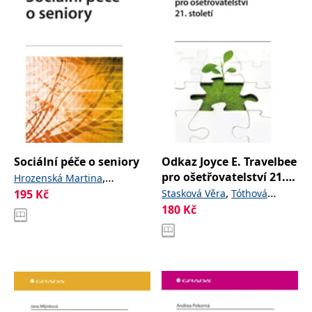
Sociální péče o seniory
Odkaz Joyce E. Travelbee
pro ošetřovatelství 21.
,
Hrozenská Martina
století
,
195
Kč
Stasková Věra
Tóthová
Dvořáčková Dagmar
180
Kč
,
Valérie
Koťa Jaroslav