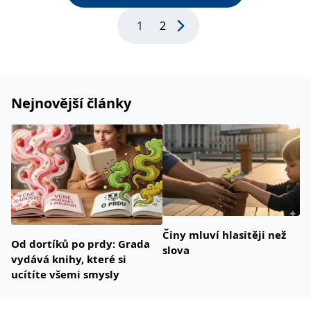
1
2
Nejnovější články
Činy mluví hlasitěji než
Od dortíků po prdy: Grada
slova
vydává knihy, které si
ucítíte všemi smysly