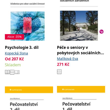
Akce -35%
Psychologie 3. díl
Péče o seniory v
pobytových sociálních
Kopecká Ilona
zařízeních
Od
207
Kč
Malíková Eva
271
Kč
Skladem