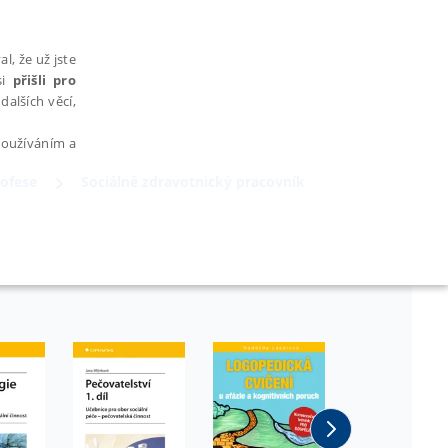
l, že už jste
si
přišli pro
dalších věcí,
 používáním a
rofese
Sociálně zdravotnický pracovník
AŘAZENÉ SOUBORY
bytně nutných souborů cookie správně používat.