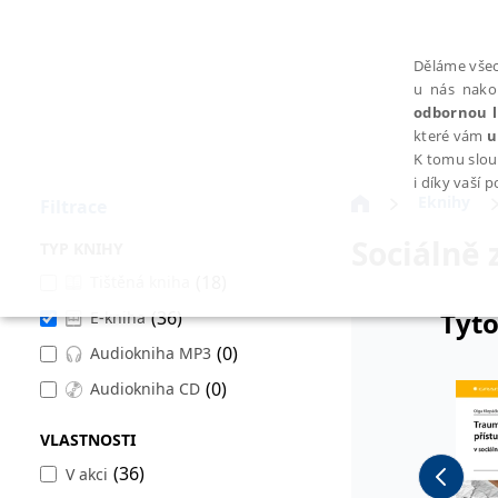
Děláme všec
u nás nako
odbornou l
které vám
u
K tomu slou
i díky vaší 
Eknihy
Filtrace
Sociálně 
TYP KNIHY
(18)
Tištěná kniha
Tyto
(36)
E-kniha
NEZBYTNÉ
(0)
Audiokniha MP3
(0)
Audiokniha CD
VLASTNOSTI
Nezbytně nutné soubory cookie umožňují základní funkce webovýc
(36)
V akci
Provider /