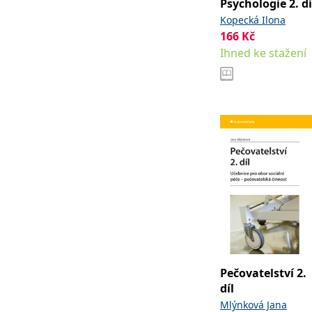
Psychologie 2. dí
Kopecká Ilona
166
Kč
Ihned ke stažení
Pečovatelství 2.
díl
Mlýnková Jana