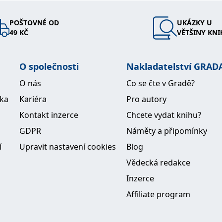
POŠTOVNÉ OD
UKÁZKY U
49 KČ
VĚTŠINY KNI
O společnosti
Nakladatelství GRAD
O nás
Co se čte v Gradě?
ika
Kariéra
Pro autory
Kontakt inzerce
Chcete vydat knihu?
GDPR
Náměty a připomínky
í
Upravit nastavení cookies
Blog
Vědecká redakce
Inzerce
Affiliate program