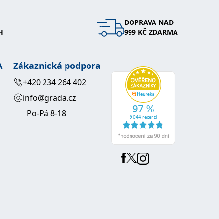
DOPRAVA NAD
H
999 KČ ZDARMA
A
Zákaznická podpora
+420 234 264 402
info@grada.cz
Po-Pá 8-18