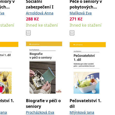
eniory v
Sociální
Péče o seniory v
ých
zabezpečení I
pobytových
ch
sociálních
Eva
Arnoldová Anna
Malíková Eva
ch služeb
zařízeních
288
Kč
271
Kč
 stažení
Ihned ke stažení
Ihned ke stažení
lství 1.
Biografie v péči o
Pečovatelství 1.
seniory
díl
Jana
Procházková Eva
Mlýnková Jana