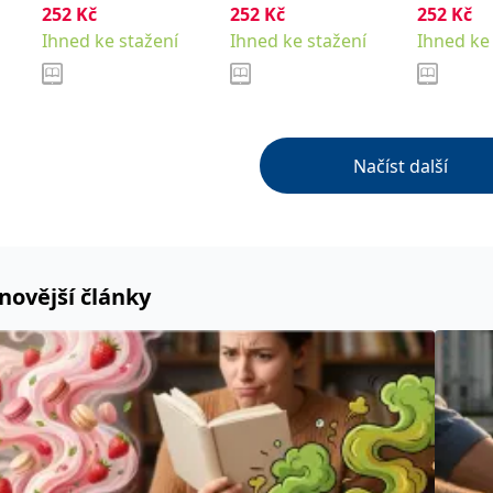
252
Kč
252
Kč
252
Kč
Ihned ke stažení
Ihned ke stažení
Ihned ke
Načíst další
novější články