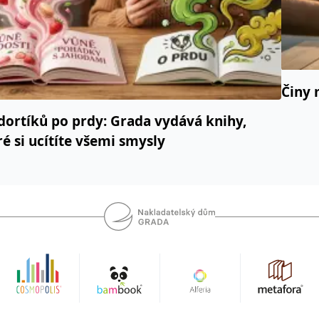
Činy 
dortíků po prdy: Grada vydává knihy,
ré si ucítíte všemi smysly