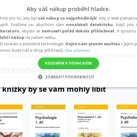
Aby váš nákup proběhl hladce.
hno pro to, aby byl
váš nákup co nejpohodlnější
. Aby si web pamatova
upili. Snažíme se, abychom vám
nenabízeli detektivku
, když jste 
iteraturu
. Abyste se
nemuseli pořád dokola přihlašovat
. A spoustu 
lehčí nákup
na našem webu.
ží cookies a podobné technologie.
Dejte nám prosím souhlas
s jejich
pomoci bude náš e-shop ještě lepší.
Více informací
Zdravotnická a lékařská literatura
Ostatní nelékařské p
ROZUMÍM A SOUHLASÍM
zdravotnický pracovník
ZOBRAZIT PODROBNOSTI
 knížky by se vám mohly líbit
ANALYTICKÉ
MARKETINGOVÉ
FUNKČNÍ
NEZ
Nezbytné
Analytické
Marketingové
Funkční
Nezařazené soubory
h stránek, jako je přihlášení uživatele a správa účtu. Webové stránky nelze bez nez