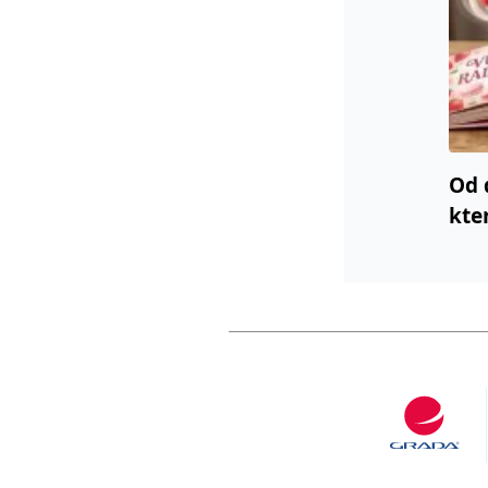
Od 
kte