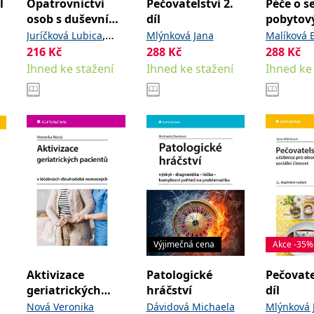
l
Opatrovnictví
Pečovatelství 2.
Péče o s
osob s duševní
díl
pobytov
poruchou
zařízení
,
Juríčková Lubica
Mlýnková Jana
Malíková 
sociální
216
Kč
,
288
Kč
288
Kč
Ivanová Kateřina
Ihned ke stažení
Ihned ke stažení
Ihned ke
Filka Jaroslav
Výjimečná cena
Akce -35%
Aktivizace
Patologické
Pečovate
geriatrických
hráčství
díl
pacientů
Nová Veronika
Dávidová Michaela
Mlýnková 