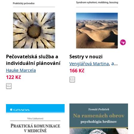
Pečovatelská služba a
Sestry v nouzi
individuální plánování
,
a
Venglářová Martina
Hauke Marcela
kolektiv
166
Kč
122
Kč