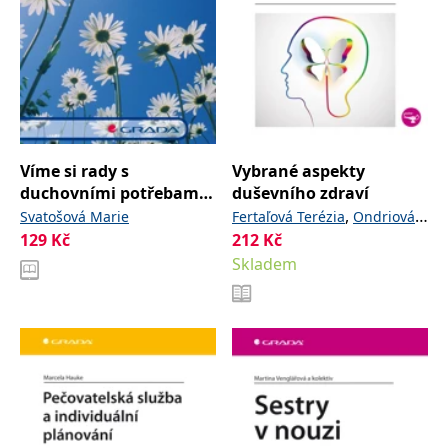
Víme si rady s
Vybrané aspekty
duchovními potřebami
duševního zdraví
nemocných?
,
Svatošová Marie
Fertaľová Terézia
Ondriová
129
Kč
212
Kč
Iveta
Skladem