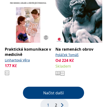
Praktická komunikace v
Na ramenách obrov
medicíně
Poláček Tomáš
Linhartová Věra
Od
224
Kč
177
Kč
Skladem
Načíst další
1
2