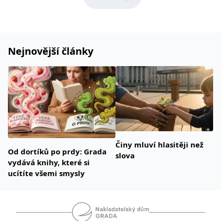
Nejnovější články
Činy mluví hlasitěji než
Od dortíků po prdy: Grada
slova
vydává knihy, které si
ucítíte všemi smysly