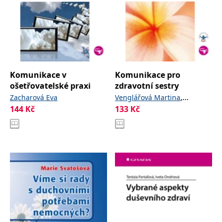
Komunikace v
Komunikace pro
ošetřovatelské praxi
zdravotní sestry
,
Zacharová Eva
Venglářová Martina
144
Kč
133
Kč
Mahrová Gabriela