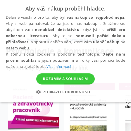
Aby váš nákup proběhl hladce.
Děláme všechno pro to, aby byl
váš nákup co nejpohodlnější
.
Aby si web pamatoval, že už jste u nás nakoupili. Snažíme se,
abychom vám
nenabízeli detektivku
, když jste si
přišli pro
odbornou literaturu
. Abyste se
nemuseli pořád dokola
Všechny knihy
Zdravotnická a lékařská literatura
přihlašovat
. A spoustu dalších věcí, které vám
ulehčí nákup
na
Psychologie a komunikace
našem webu.
K tomu slouží cookies a podobné technologie.
Dejte nám
prosím souhlas
s jejich používáním a i díky vaší pomoci bude
náš e-shop ještě lepší.
Více informací
Tyto knížky by se vám mohly líbit
ROZUMÍM A SOUHLASÍM
ZOBRAZIT PODROBNOSTI
NEZBYTNÉ
ANALYTICKÉ
MARKETINGOVÉ
FUNKČNÍ
NEZAŘAZENÉ SOUBORY