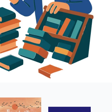
 se soubory cookie návštěvníků. Je nutné, aby banner cookie
používaný k udržování proměnných relací uživatelů. Obvykle se
obrým příkladem je udržování přihlášeného stavu uživatele
y bylo možné podávat platné zprávy o používání jejich
u.
Vyprší
Popis
ění správného vzhledu dialogových oken.
1 rok
### Luigisbox???
avštívenou stránku a slouží k počítání a sledování zobrazení
jazyků a zemí
1 rok
u na sociálních médiích. Může také shromažďovat informace o
avštívené stránky.