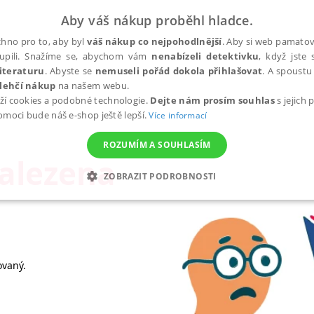
Aby váš nákup proběhl hladce.
hno pro to, aby byl
váš nákup co nejpohodlnější
. Aby si web pamatova
upili. Snažíme se, abychom vám
nenabízeli detektivku
, když jste 
iteraturu
. Abyste se
nemuseli pořád dokola přihlašovat
. A spoustu 
lehčí nákup
na našem webu.
ží cookies a podobné technologie.
Dejte nám prosím souhlas
s jejich
pomoci bude náš e-shop ještě lepší.
Více informací
ROZUMÍM A SOUHLASÍM
nalezena
ZOBRAZIT PODROBNOSTI
ANALYTICKÉ
MARKETINGOVÉ
FUNKČNÍ
NEZ
Nezbytné
Analytické
Marketingové
Funkční
Nezařazené soubory
ovaný.
h stránek, jako je přihlášení uživatele a správa účtu. Webové stránky nelze bez nez