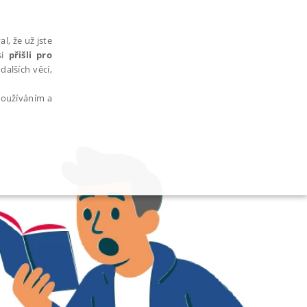
l, že už jste
si
přišli pro
dalších věcí,
 používáním a
AŘAZENÉ SOUBORY
bytně nutných souborů cookie správně používat.