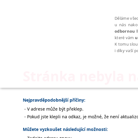
Děláme všec
u nás nako
odbornou l
které vám
u
K tomu slou
i díky vaší 
Stránka nebyla 
NEZBYTNÉ
Nejpravděpodobnější příčiny:
V adrese může být překlep.
Pokud jste klepli na odkaz, je možné, že není aktualiz
Nezbytně nutné soubory cookie umožňují základní funkce webovýc
Můžete vyzkoušet následující možnosti:
Provider /