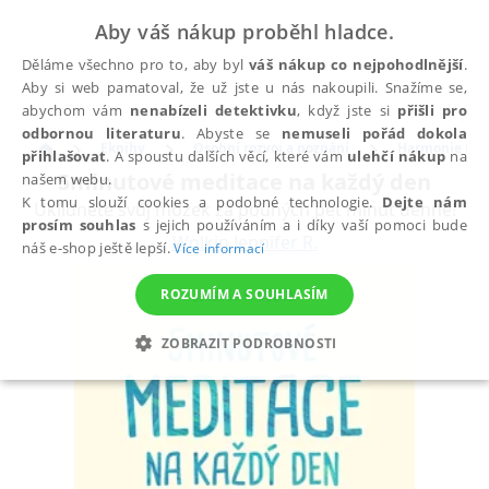
Aby váš nákup proběhl hladce.
Děláme všechno pro to, aby byl
váš nákup co nejpohodlnější
.
Aby si web pamatoval, že už jste u nás nakoupili. Snažíme se,
abychom vám
nenabízeli detektivku
, když jste si
přišli pro
odbornou literaturu
. Abyste se
nemuseli pořád dokola
Eknihy
Osobní rozvoj a poznání
Harmonie těla
přihlašovat
. A spoustu dalších věcí, které vám
ulehčí nákup
na
5minutové meditace na každý den
našem webu.
K tomu slouží cookies a podobné technologie.
Dejte nám
Uklidněte svůj mozek za pouhých pět minut denně!
prosím souhlas
s jejich používáním a i díky vaší pomoci bude
Wolkin Jennifer R.
náš e-shop ještě lepší.
Více informací
ROZUMÍM A SOUHLASÍM
ZOBRAZIT PODROBNOSTI
NEZBYTNÉ
ANALYTICKÉ
MARKETINGOVÉ
FUNKČNÍ
NEZAŘAZENÉ SOUBORY