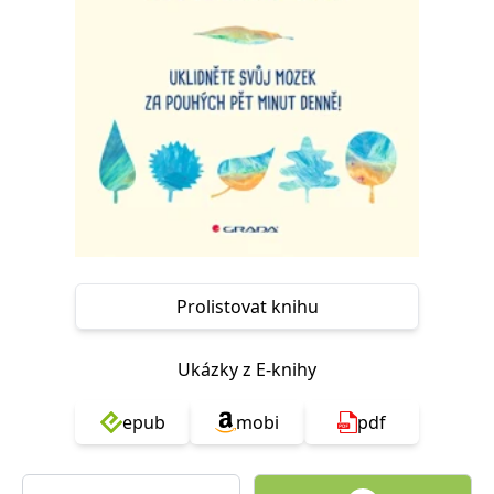
Nezbytné
Analytické
Marketingové
Funkční
Nezařazené soubory
Nezbytně nutné soubory cookie umožňují základní funkce webových
stránek, jako je přihlášení uživatele a správa účtu. Webové stránky nelze
bez nezbytně nutných souborů cookie správně používat.
Provider /
Název
Vyprší
Popis
Doména
CookieScriptConsent
1 měsíc
Tento soubor
CookieScript
cookie
www.grada.cz
používá
služba
Cookie-
Script.com k
Prolistovat knihu
zapamatování
předvoleb
souhlasu se
soubory
Ukázky z E-knihy
cookie
návštěvníků.
Je nutné, aby
epub
mobi
pdf
banner
cookie
Cookie-
Script.com
fungoval