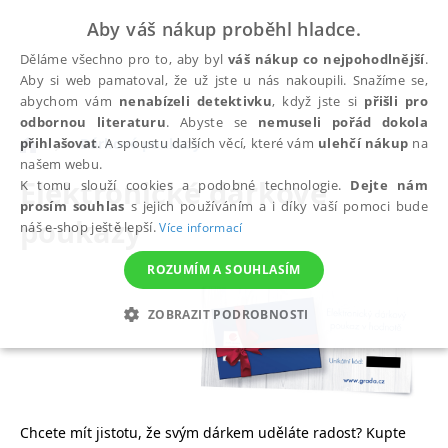
Aby váš nákup proběhl hladce.
Děláme všechno pro to, aby byl
váš nákup co nejpohodlnější
.
Aby si web pamatoval, že už jste u nás nakoupili. Snažíme se,
abychom vám
nenabízeli detektivku
, když jste si
přišli pro
odbornou literaturu
. Abyste se
nemuseli pořád dokola
přihlašovat
. A spoustu dalších věcí, které vám
ulehčí nákup
na
Dárkové poukazy
našem webu.
Elektronické dárkové
K tomu slouží cookies a podobné technologie.
Dejte nám
prosím souhlas
s jejich používáním a i díky vaší pomoci bude
poukazy
náš e-shop ještě lepší.
Více informací
ROZUMÍM A SOUHLASÍM
ZOBRAZIT PODROBNOSTI
NEZBYTNÉ
ANALYTICKÉ
MARKETINGOVÉ
FUNKČNÍ
NEZAŘAZENÉ SOUBORY
Chcete mít jistotu, že svým dárkem uděláte radost? Kupte