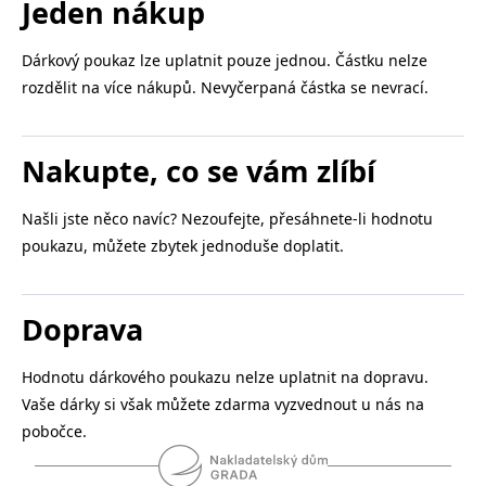
Jeden nákup
_fbp
3 měsíce
Používá Facebook k
Meta Platform
poskytování řady
Inc.
reklamních produktů,
.grada.cz
jako je nabízení cen v
Dárkový poukaz lze uplatnit pouze jednou. Částku nelze
reálném čase od
inzerentů třetích stran.
rozdělit na více nákupů. Nevyčerpaná částka se nevrací.
SRM_B
1 rok
Toto je cookie první
Microsoft
strany společnosti
Corporation
Microsoft MSN, které
.c.bing.com
zajišťuje správné
Nakupte, co se vám zlíbí
fungování této webové
stránky.
Našli jste něco navíc? Nezoufejte, přesáhnete-li hodnotu
ANONCHK
10 minut
Tento soubor cookie
Microsoft
provádí informace o
Corporation
poukazu, můžete zbytek jednoduše doplatit.
tom, jak koncový
.c.clarity.ms
uživatel používá web, a
jakoukoli reklamu,
kterou koncový uživatel
mohl vidět před
Doprava
návštěvou uvedeného
webu.
__utmzzses
Zavřením
Parametry UTM
Google LLC
Hodnotu dárkového poukazu nelze uplatnit na dopravu.
prohlížeče
používané pro reklamu /
.grada.cz
sledování pomocí
Vaše dárky si však můžete zdarma vyzvednout u nás na
Google Analytics
pobočce.
_uetsid
1 den
Tento soubor cookie
Microsoft
používá společnost Bing
Corporation
k určení, jaké reklamy by
.grada.cz