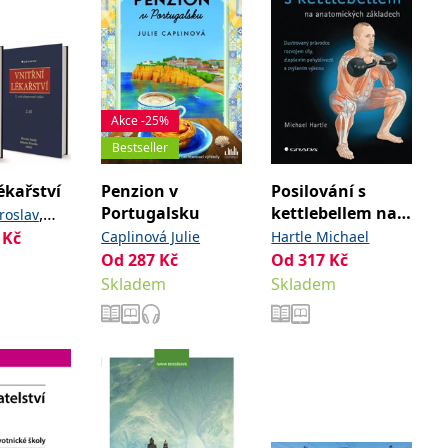
Akce -25%
Bestseller
ékařství
Penzion v
Posilování s
Portugalsku
kettlebellem na
,
roslav
anatomických
Kč
,
a
Caplinová Julie
Hartle Michael
Bohuslav
základech
Od
287
Kč
Od
317
Kč
Skladem
Skladem