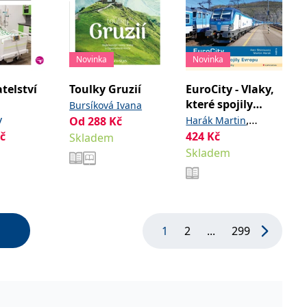
Novinka
Novinka
telství
Toulky Gruzií
EuroCity - Vlaky,
které spojily
Bursíková Ivana
Evropu
v
,
Od
288
Kč
Harák Martin
č
424
Kč
Skladem
Šťáhlavský Petr
Skladem
1
2
...
299