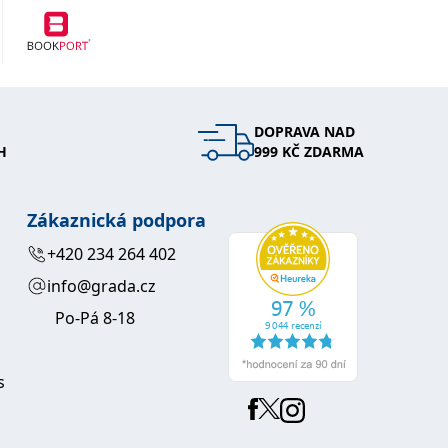
DOPRAVA NAD
H
999 KČ ZDARMA
Zákaznická podpora
+420 234 264 402
info@grada.cz
Po-Pá 8-18
s