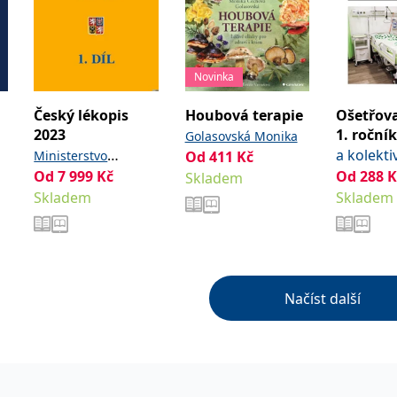
Novinka
Český lékopis
Houbová terapie
Ošetřova
2023
1. ročník
Golasovská Monika
a kolekti
Ministerstvo
Od
411
Kč
Od
7 999
Kč
Od
288
K
zdravotnictví ČR
Skladem
Skladem
Skladem
Načíst další