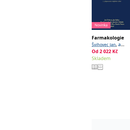
Novinka
Farmakologie
,
a
Švihovec Jan
kolektiv
Od
2 022
Kč
Skladem