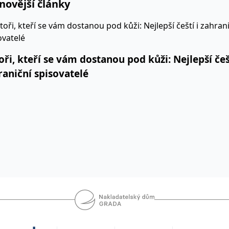
novější články
oři, kteří se vám dostanou pod kůži: Nejlepší češt
raniční spisovatelé