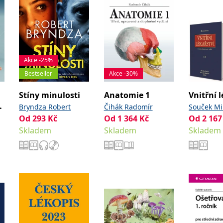
Akce -25%
Bestseller
Akce -30%
Stíny minulosti
Anatomie 1
Vnitřní l
Bryndza Robert
Čihák Radomír
Souček Mi
Od
293
Kč
Od
1 364
Kč
Od
2 167
Kianička 
Skladem
Skladem
kolektiv
Skladem