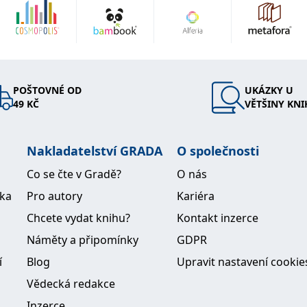
POŠTOVNÉ OD
UKÁZKY U
49 KČ
VĚTŠINY KNI
Nakladatelství GRADA
O společnosti
Co se čte v Gradě?
O nás
ika
Pro autory
Kariéra
Chcete vydat knihu?
Kontakt inzerce
Náměty a připomínky
GDPR
í
Blog
Upravit nastavení cookie
Vědecká redakce
Inzerce