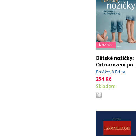
Novinka
Dětské nožičky:
Od narození po
dospělé kroky
Prošková Edita
254
Kč
Skladem