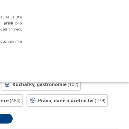
l, že už jste
si
přišli pro
dalších věcí,
 používáním a
AŘAZENÉ SOUBORY
Kuchařky, gastronomie
(102)
ance
(484)
Právo, daně a účetnictví
(279)
polečenské vědy, historie
(254)
bytně nutných souborů cookie správně používat.