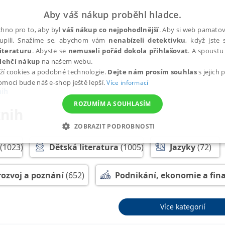
Aby váš nákup proběhl hladce.
hno pro to, aby byl
váš nákup co nejpohodlnější
. Aby si web pamatova
upili. Snažíme se, abychom vám
nenabízeli detektivku
, když jste 
iteraturu
. Abyste se
nemuseli pořád dokola přihlašovat
. A spoustu 
lehčí nákup
na našem webu.
ží cookies a podobné technologie.
Dejte nám prosím souhlas
s jejich
pomoci bude náš e-shop ještě lepší.
Více informací
nih
ROZUMÍM A SOUHLASÍM
knih
ZOBRAZIT PODROBNOSTI
ANALYTICKÉ
MARKETINGOVÉ
FUNKČNÍ
NEZ
(1023)
Dětská literatura
(1005)
Jazyky
(72)
rozvoj a poznání
(652)
Podnikání, ekonomie a fin
Nezbytné
Analytické
Marketingové
Funkční
Nezařazené soubory
ogie a pedagogika
(564)
Rodičovství
(140)
S
Více kategorií
h stránek, jako je přihlášení uživatele a správa účtu. Webové stránky nelze bez nez