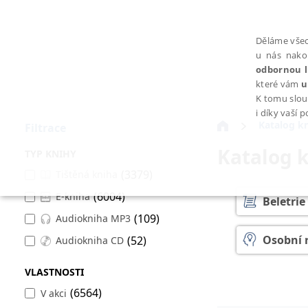
Děláme všec
u nás nako
odbornou l
které vám
u
K tomu slou
i díky vaší 
Katalog k
Filtrace
Katalog 
TYP KNIHY
(3379)
Tištěná kniha
(6004)
E-kniha
NEZBYTNÉ
Beletrie
(109)
Audiokniha MP3
Osobní 
(52)
Audiokniha CD
VLASTNOSTI
Psychol
Nezbytně nutné soubory cookie umožňují základní funkce webovýc
(6564)
V akci
Provider /