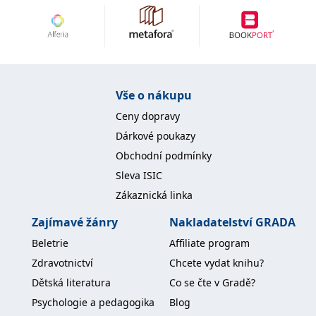
správně.
PHPSESSID
Zavřením
Cookie
PHP.net
prohlížeče
generovaný
www.bambook.cz
aplikacemi
založenými
na jazyce
PHP. Toto je
univerzální
Vše o nákupu
identifikátor
používaný k
udržování
Ceny dopravy
proměnných
relací
Dárkové poukazy
uživatelů.
Obvykle se
Obchodní podmínky
jedná o
náhodně
Sleva ISIC
vygenerované
číslo, jeho
Zákaznická linka
použití může
být specifické
Zajímavé žánry
Nakladatelství GRADA
pro daný
web, ale
dobrým
Beletrie
Affiliate program
příkladem je
udržování
Zdravotnictví
Chcete vydat knihu?
přihlášeného
stavu
Dětská literatura
Co se čte v Gradě?
uživatele mezi
stránkami.
Psychologie a pedagogika
Blog