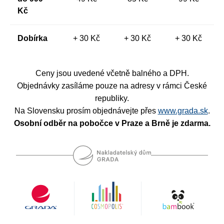
Kč
Nezbytné
Analytické
Marketingové
Funkční
Nezařazené soubory
Dobírka
+ 30 Kč
+ 30 Kč
+ 30 Kč
Nezbytně nutné soubory cookie umožňují základní funkce webových
stránek, jako je přihlášení uživatele a správa účtu. Webové stránky nelze
bez nezbytně nutných souborů cookie správně používat.
Ceny jsou uvedené včetně balného a DPH.
Provider /
Název
Vyprší
Popis
Objednávky zasíláme pouze na adresy v rámci České
Doména
republiky.
CookieScriptConsent
1 měsíc
Tento soubor
CookieScript
cookie
www.grada.cz
Na Slovensku prosím objednávejte přes
www.grada.sk
.
používá
služba
Osobní odběr na pobočce v Praze a Brně je zdarma.
Cookie-
Script.com k
zapamatování
předvoleb
souhlasu se
soubory
cookie
návštěvníků.
Je nutné, aby
banner
cookie
Cookie-
Script.com
fungoval