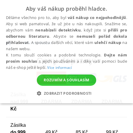
Aby váš nákup proběhl hladce.
Děláme všechno pro to, aby byl
váš nákup co nejpohodlnější
.
Aby si web pamatoval, že už jste u nás nakoupili. Snažíme se,
abychom vám
nenabízeli detektivku
, když jste si
přišli pro
odbornou literaturu
. Abyste se
nemuseli pořád dokola
přihlašovat
. A spoustu dalších věcí, které vám
ulehčí nákup
na
Vše o nákupu
našem webu.
K tomu slouží cookies a podobné technologie.
Dejte nám
Ceny dopravy:
prosím souhlas
s jejich používáním a i díky vaší pomoci bude
náš e-shop ještě lepší.
Více informací
ROZUMÍM A SOUHLASÍM
ZOBRAZIT PODROBNOSTI
Zásilka
nad 999
ZDARMA
ZDARMA
ZDARMA
NEZBYTNÉ
ANALYTICKÉ
MARKETINGOVÉ
Kč
FUNKČNÍ
NEZAŘAZENÉ SOUBORY
Zásilka
do 999
49 Kč
85 Kč
99 Kč