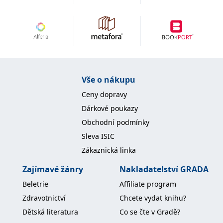
IDE
1 rok
Tento soubor cookie
Google LLC
nastavuje společnost
.doubleclick.net
Doubleclick a provádí
informace o tom, jak
koncový uživatel používá
webové stránky a
jakoukoli reklamu,
kterou koncový uživatel
mohl vidět před
návštěvou uvedeného
Vše o nákupu
webu.
Ceny dopravy
uid
.adform.net
2 měsíce
Tento soubor cookie
poskytuje jednoznačně
Dárkové poukazy
přiřazené strojově
generované ID uživatele
Obchodní podmínky
a shromažďuje údaje o
aktivitě na webu. Tato
Sleva ISIC
data mohou být
odeslána k analýze a
Zákaznická linka
hlášení třetí straně.
Zajímavé žánry
Nakladatelství GRADA
Beletrie
Affiliate program
Zdravotnictví
Chcete vydat knihu?
Dětská literatura
Co se čte v Gradě?