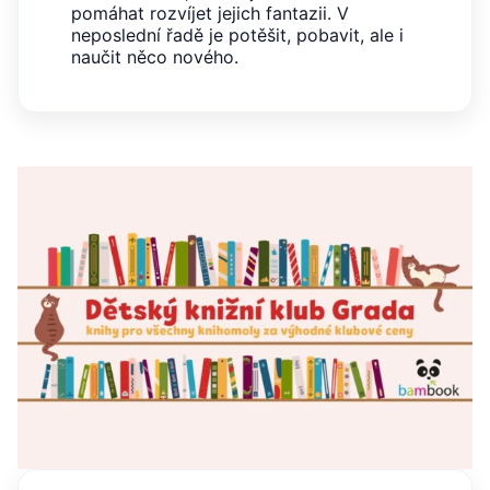
správně.
pomáhat rozvíjet jejich fantazii. V
neposlední řadě je potěšit, pobavit, ale i
PHPSESSID
Zavřením
Cookie
PHP.net
prohlížeče
generovaný
naučit něco nového.
www.bambook.cz
aplikacemi
založenými
na jazyce
PHP. Toto je
univerzální
identifikátor
používaný k
udržování
proměnných
relací
uživatelů.
Obvykle se
jedná o
náhodně
vygenerované
číslo, jeho
použití může
být specifické
pro daný
web, ale
dobrým
příkladem je
udržování
přihlášeného
stavu
uživatele mezi
stránkami.