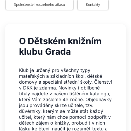
Společenství kouzelného atlasu
Kontakty
Nezbytné
Analytické
Marketingové
Funkční
Nezařazené soubory
Nezbytně nutné soubory cookie umožňují základní funkce webových
stránek, jako je přihlášení uživatele a správa účtu. Webové stránky nelze
bez nezbytně nutných souborů cookie správně používat.
O Dětském knižním
Provider /
Název
Vyprší
Popis
klubu Grada
Doména
CookieScriptConsent
1 měsíc
Tento soubor
CookieScript
cookie
www.grada.cz
používá
Klub je určený pro všechny typy
služba
mateřských a základních škol, dětské
Cookie-
Script.com k
domovy a speciální střední školy. Členství
zapamatování
v DKK je zdarma. Novinky i oblíbené
předvoleb
souhlasu se
tituly najdete v našem tištěném katalogu,
soubory
který Vám zašleme 4× ročně. Objednávky
cookie
návštěvníků.
jsou prováděny skrze učitele, tzv.
Je nutné, aby
důvěrníky, kterým se může stát každý
banner
učitel, který nám chce pomoci podpořit v
cookie
Cookie-
dětech zájem o knížky, probudit v nich
Script.com
lásku ke čtení, naučit je rozumět textu a
fungoval