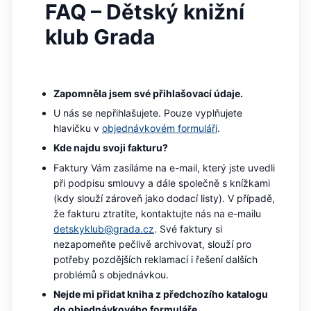
se měly zobrazovat a
FAQ – Dětský knižní
které by mohly být
relevantní pro
klub Grada
koncového uživatele,
který si prohlíží web.
MUID
1 rok
Tento soubor cookie je v
Microsoft
Microsoftu široce
Corporation
používán jako jedinečný
.clarity.ms
Zapomněla jsem své přihlašovací údaje.
identifikátor uživatele.
Lze jej nastavit pomocí
U nás se nepřihlašujete. Pouze vyplňujete
vložených skriptů
Microsoft. Široce se věří,
hlavičku v
objednávkovém formuláři
.
že se synchronizuje s
mnoha různými
Kde najdu svoji fakturu?
doménami společnosti
Microsoft, což umožňuje
Faktury Vám zasíláme na e-mail, který jste uvedli
sledování uživatelů.
při podpisu smlouvy a dále společně s knížkami
sid
.seznam.cz
1 měsíc
Toto je velmi běžný
(kdy slouží zároveň jako dodací listy). V případě,
název souboru cookie,
ale pokud je nalezen
že fakturu ztratíte, kontaktujte nás na e-mailu
jako soubor cookie
detskyklub@grada.cz
. Své faktury si
relace, bude
pravděpodobně použit
nezapomeňte pečlivě archivovat, slouží pro
jako pro správu stavu
potřeby pozdějších reklamací i řešení dalších
relace.
problémů s objednávkou.
_gcl_au
3 měsíce
Tento soubor cookie
Google LLC
nastavuje společnost
.grada.cz
Nejde mi přidat kniha z předchozího katalogu
Doubleclick a provádí
informace o tom, jak
do objednávkového formuláře.