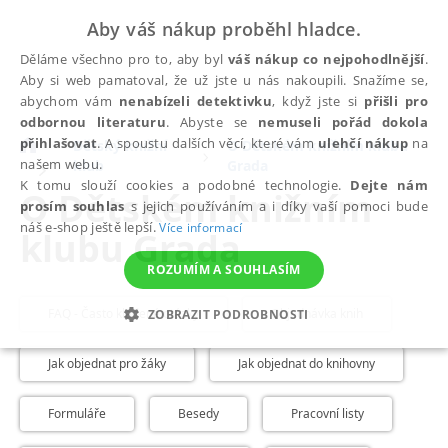
Aby váš nákup proběhl hladce.
Děláme všechno pro to, aby byl
váš nákup co nejpohodlnější
.
Aby si web pamatoval, že už jste u nás nakoupili. Snažíme se,
abychom vám
nenabízeli detektivku
, když jste si
přišli pro
odbornou literaturu
. Abyste se
nemuseli pořád dokola
přihlašovat
. A spoustu dalších věcí, které vám
ulehčí nákup
na
Dětský knižní
O Dětském knižním klubu
našem webu.
klub
Grada
K tomu slouží cookies a podobné technologie.
Dejte nám
O Dětském knižním
prosím souhlas
s jejich používáním a i díky vaší pomoci bude
náš e-shop ještě lepší.
Více informací
klubu Grada
ROZUMÍM A SOUHLASÍM
FAQ - Často kladené otázky
Objednávka knih
ZOBRAZIT PODROBNOSTI
NEZBYTNÉ
ANALYTICKÉ
MARKETINGOVÉ
Jak objednat pro žáky
Jak objednat do knihovny
FUNKČNÍ
NEZAŘAZENÉ SOUBORY
Formuláře
Besedy
Pracovní listy