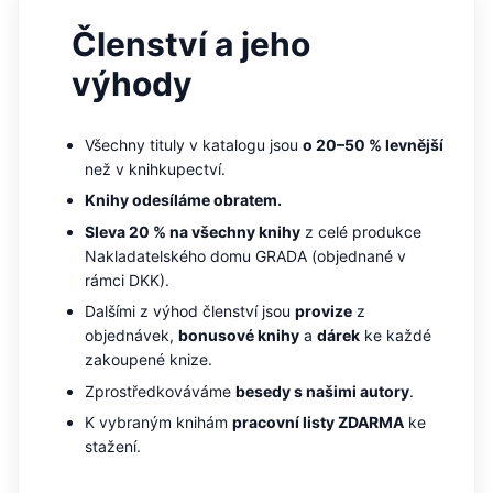
__cf_bm
30 minut
Tento soubor
Cloudflare Inc.
cookie se
.heureka.cz
Členství a jeho
používá k
rozlišení mezi
lidmi a
výhody
roboty. To je
pro web
přínosné, aby
bylo možné
Všechny tituly v katalogu jsou
o 20–50 % levnější
podávat
platné zprávy
než v knihkupectví.
o používání
jejich
Knihy odesíláme obratem.
webových
stránek.
Sleva 20 % na všechny knihy
z celé produkce
Nakladatelského domu GRADA (objednané v
CookieConsent
1 rok
Tento soubor
Cybot A/S
cookie ukládá
www.bambook.cz
rámci DKK).
stav souhlasu
uživatele se
Dalšími z výhod členství jsou
provize
z
soubory
cookie pro
objednávek,
bonusové knihy
a
dárek
ke každé
aktuální
zakoupené knize.
doménu.
Zprostředkováváme
besedy s našimi autory
.
G_ENABLED_IDPS
1 rok 1
Slouží k
Google LLC
měsíc
přihlášení
.www.grada.cz
K vybraným knihám
pracovní listy ZDARMA
ke
pomocí
Google
stažení.
ASP.NET_SessionId
Zavřením
Tento soubor
Microsoft
prohlížeče
cookie
Corporation