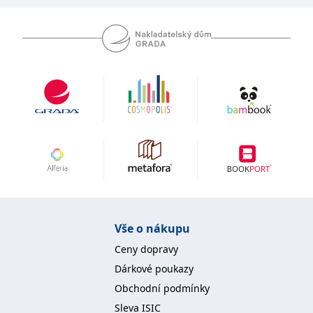
se měly zobrazovat a
které by mohly být
relevantní pro
koncového uživatele,
který si prohlíží web.
MUID
1 rok
Tento soubor cookie je v
Microsoft
Microsoftu široce
Corporation
používán jako jedinečný
.clarity.ms
identifikátor uživatele.
Lze jej nastavit pomocí
vložených skriptů
Microsoft. Široce se věří,
že se synchronizuje s
mnoha různými
doménami společnosti
Microsoft, což umožňuje
sledování uživatelů.
sid
.seznam.cz
1 měsíc
Toto je velmi běžný
název souboru cookie,
ale pokud je nalezen
jako soubor cookie
Vše o nákupu
relace, bude
pravděpodobně použit
Ceny dopravy
jako pro správu stavu
relace.
Dárkové poukazy
_gcl_au
3 měsíce
Tento soubor cookie
Google LLC
Obchodní podmínky
nastavuje společnost
.grada.cz
Doubleclick a provádí
Sleva ISIC
informace o tom, jak