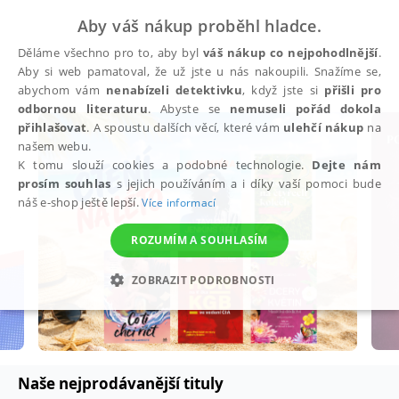
Aby váš nákup proběhl hladce.
Děláme všechno pro to, aby byl
váš nákup co nejpohodlnější
.
Aby si web pamatoval, že už jste u nás nakoupili. Snažíme se,
abychom vám
nenabízeli detektivku
, když jste si
přišli pro
odbornou literaturu
. Abyste se
nemuseli pořád dokola
přihlašovat
. A spoustu dalších věcí, které vám
ulehčí nákup
na
našem webu.
K tomu slouží cookies a podobné technologie.
Dejte nám
prosím souhlas
s jejich používáním a i díky vaší pomoci bude
náš e-shop ještě lepší.
Více informací
ROZUMÍM A SOUHLASÍM
ZOBRAZIT PODROBNOSTI
NEZBYTNÉ
ANALYTICKÉ
MARKETINGOVÉ
FUNKČNÍ
NEZAŘAZENÉ SOUBORY
Naše nejprodávanější tituly