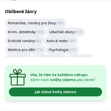
správně.
PHPSESSID
Zavřením
Cookie
PHP.net
Oblíbené žánry
prohlížeče
generovaný
www.bambook.cz
aplikacemi
založenými
Romantika, romány pro ženy
(
334
)
na jazyce
PHP. Toto je
univerzální
Krimi, detektivky
(
189
)
Lékařské obory
(
677
)
identifikátor
používaný k
udržování
Erotické romány
(
66
)
Auto & moto
(
159
)
proměnných
relací
Beletrie pro děti
(
776
)
Psychologie
(
387
)
uživatelů.
Obvykle se
jedná o
Kuchařky
(
70
)
Architektura
(
108
)
Zahrada
(
102
)
náhodně
vygenerované
Sestra
(
240
)
číslo, jeho
použití může
Víte, že Vám ke každému nákupu
být specifické
pro daný
dáme navíc
knížky zdarma
jako dárek?
web, ale
dobrým
příkladem je
Jak získat knihy zdarma
udržování
přihlášeného
stavu
uživatele mezi
stránkami.