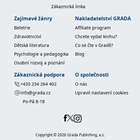
koncový uživatel používá
Zákaznická linka
webové stránky a
jakoukoli reklamu,
kterou koncový uživatel
Zajímavé žánry
Nakladatelství GRADA
mohl vidět před
návštěvou uvedeného
Beletrie
Affiliate program
webu.
Zdravotnictví
Chcete vydat knihu?
MR
7 dní
Toto je soubor cookie
Microsoft
první strany společnosti
Corporation
Dětská literatura
Co se čte v Gradě?
Microsoft MSN, který
.c.bing.com
používáme k měření
Psychologie a pedagogika
Blog
používání webu pro
interní analýzu.
Osobní rozvoj a poznání
_uetvid
1 rok
Toto je soubor cookie
Microsoft
využívaný společností
Zákaznická podpora
O společnosti
Corporation
Microsoft Bing Ads a je
.grada.cz
sledovacím souborem
+420 234 264 402
O nás
cookie. Umožňuje nám
komunikovat s
info@grada.cz
Upravit nastavení cookies
uživatelem, který již dříve
navštívil náš web.
Po-Pá 8-18
test_cookie
15 minut
Tento soubor cookie
Google LLC
nastavuje společnost
.doubleclick.net
DoubleClick (kterou
vlastní společnost
Google), aby zjistila, zda
prohlížeč návštěvníka
Copyright ©
2026
Grada Publishing, a.s.
webu podporuje
soubory cookie.