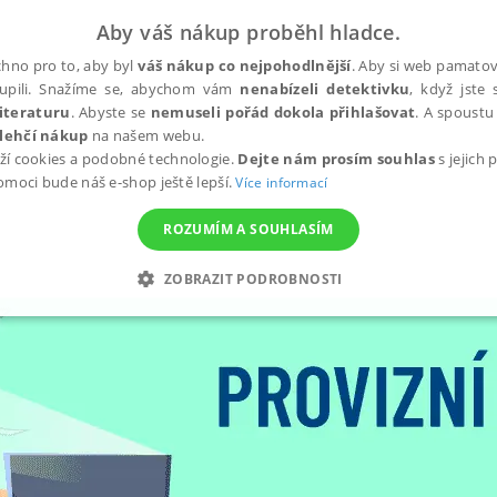
Aby váš nákup proběhl hladce.
hno pro to, aby byl
váš nákup co nejpohodlnější
. Aby si web pamatova
upili. Snažíme se, abychom vám
nenabízeli detektivku
, když jste 
iteraturu
. Abyste se
nemuseli pořád dokola přihlašovat
. A spoustu 
lehčí nákup
na našem webu.
ží cookies a podobné technologie.
Dejte nám prosím souhlas
s jejich
pomoci bude náš e-shop ještě lepší.
Více informací
ROZUMÍM A SOUHLASÍM
ZOBRAZIT PODROBNOSTI
ANALYTICKÉ
MARKETINGOVÉ
FUNKČNÍ
NEZ
Nezbytné
Analytické
Marketingové
Funkční
Nezařazené soubory
h stránek, jako je přihlášení uživatele a správa účtu. Webové stránky nelze bez nez