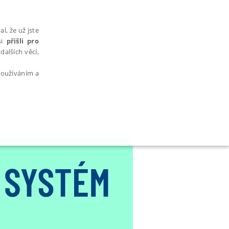
l, že už jste
si
přišli pro
dalších věcí,
 používáním a
AŘAZENÉ SOUBORY
bytně nutných souborů cookie správně používat.