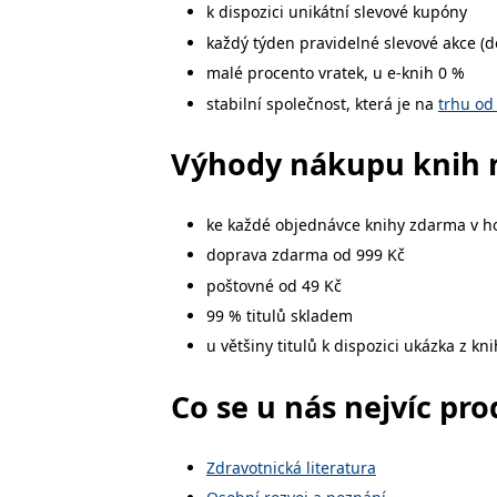
k dispozici unikátní slevové kupóny
web.
Corporation
.grada.cz
každý týden pravidelné slevové akce (d
MUID
1 rok
Tento soubor cook
Microsoft
malé procento vratek, u e-knih 0 %
synchronizuje s
Corporation
.clarity.ms
stabilní společnost, která je na
trhu od
sid
.seznam.cz
1 měsíc
Toto je velmi bě
Výhody nákupu knih 
_gcl_au
3 měsíce
Tento soubor co
Google LLC
uživatel mohl v
.grada.cz
MR
7 dní
Toto je soubor c
Microsoft
ke každé objednávce knihy zdarma v 
Corporation
.c.bing.com
doprava zdarma od 999 Kč
_uetvid
1 rok
Toto je soubor c
Microsoft
poštovné od 49 Kč
náš web.
Corporation
.grada.cz
99 % titulů skladem
test_cookie
15 minut
Tento soubor coo
Google LLC
u většiny titulů k dispozici ukázka z k
.doubleclick.net
IDE
1 rok
Tento soubor co
Google LLC
Co se u nás nejvíc pr
uživatel mohl v
.doubleclick.net
uid
.adform.net
2 měsíce
Tento soubor co
analýze a hlášení
Zdravotnická literatura