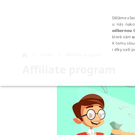
Děláme všec
u nás nako
odbornou l
které vám
u
K tomu slou
i díky vaší 
O nás
Affiliate program
Affiliate program
NEZBYTNÉ
Nezbytně nutné soubory cookie umožňují základní funkce webovýc
Provider /