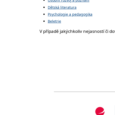
Osobní rozvoj a poznání
Dětská literatura
Psychologie a pedagogika
Beletrie
V případě jakýchkoliv nejasností či 