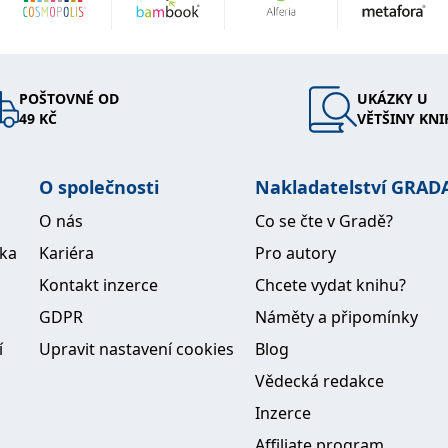
POŠTOVNÉ OD
UKÁZKY U
49 KČ
VĚTŠINY KNI
O společnosti
Nakladatelství GRAD
O nás
Co se čte v Gradě?
ika
Kariéra
Pro autory
Kontakt inzerce
Chcete vydat knihu?
GDPR
Náměty a připomínky
í
Upravit nastavení cookies
Blog
Vědecká redakce
Inzerce
Affiliate program