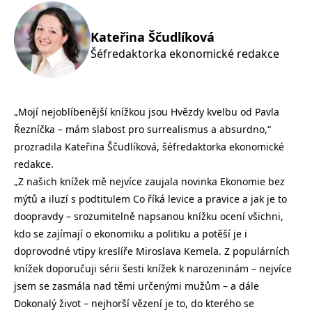
Nezbytné
Analytické
Marketingové
Funkční
Kateřina Ščudlíková
Nezařazené soubory
Šéfredaktorka ekonomické redakce
Nezbytně nutné soubory cookie umožňují základní funkce webových
stránek, jako je přihlášení uživatele a správa účtu. Webové stránky nelze
bez nezbytně nutných souborů cookie správně používat.
Provider /
„Mojí nejoblíbenější knížkou jsou Hvězdy kvelbu od Pavla
Název
Vyprší
Popis
Doména
Řezníčka – mám slabost pro surrealismus a absurdno,“
CookieScriptConsent
1 měsíc
Tento soubor
CookieScript
prozradila Kateřina Ščudlíková, šéfredaktorka ekonomické
cookie
www.grada.cz
používá
redakce.
služba
Cookie-
„Z našich knížek mě nejvíce zaujala novinka Ekonomie bez
Script.com k
mýtů a iluzí s podtitulem Co říká levice a pravice a jak je to
zapamatování
předvoleb
doopravdy – srozumitelně napsanou knížku ocení všichni,
souhlasu se
soubory
kdo se zajímají o ekonomiku a politiku a potěší je i
cookie
návštěvníků.
doprovodné vtipy kreslíře Miroslava Kemela. Z populárních
Je nutné, aby
knížek doporučuji sérii šesti knížek k narozeninám – nejvíce
banner
cookie
jsem se zasmála nad těmi určenými mužům – a dále
Cookie-
Script.com
Dokonalý život – nejhorší vězení je to, do kterého se
fungoval