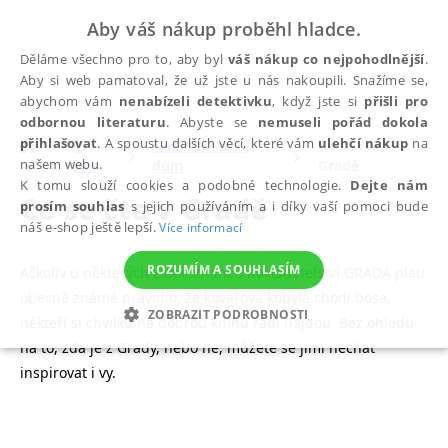
Aby váš nákup proběhl hladce.
Děláme všechno pro to, aby byl
váš nákup co nejpohodlnější
.
Aby si web pamatoval, že už jste u nás nakoupili. Snažíme se,
abychom vám
nenabízeli detektivku
, když jste si
přišli pro
odbornou literaturu
. Abyste se
nemuseli pořád dokola
přihlašovat
. A spoustu dalších věcí, které vám
ulehčí nákup
na
O
Nakladatelský
Co se čte v
našem webu.
nás
dům
Gradě
K tomu slouží cookies a podobné technologie.
Dejte nám
Co se čte v Gradě
prosím souhlas
s jejich používáním a i díky vaší pomoci bude
náš e-shop ještě lepší.
Více informací
ROZUMÍM A SOUHLASÍM
Ačkoliv u některých zaměstnanců nakladatelství GRADA platí
obecně známé pravidlo, že kovářova kobyla chodí bosa,
ZOBRAZIT PODROBNOSTI
někteří si chvilku na dobrou knihu rádi najdou. Bez ohledu
na to, zda je z Grady, nebo ne, můžete se jimi nechat
NEZBYTNÉ
ANALYTICKÉ
MARKETINGOVÉ
inspirovat i vy.
FUNKČNÍ
NEZAŘAZENÉ SOUBORY