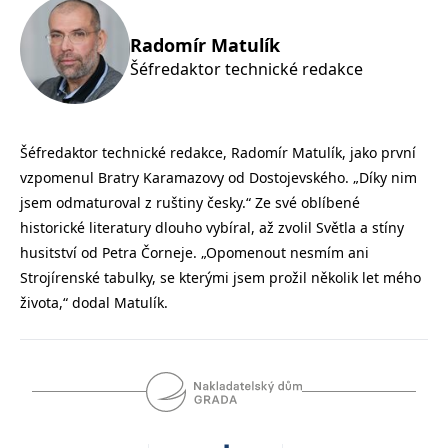
__cf_bm
30 minut
Tento soubor
Cloudflare Inc.
cookie se
.heureka.cz
používá k
Radomír Matulík
rozlišení mezi
lidmi a
Šéfredaktor technické redakce
roboty. To je
pro web
přínosné, aby
bylo možné
podávat
platné zprávy
Šéfredaktor technické redakce, Radomír Matulík, jako první
o používání
vzpomenul Bratry Karamazovy od Dostojevského. „Díky nim
jejich
webových
jsem odmaturoval z ruštiny česky.“ Ze své oblíbené
stránek.
historické literatury dlouho vybíral, až zvolil Světla a stíny
CookieConsent
1 rok
Tento soubor
Cybot A/S
cookie ukládá
www.bambook.cz
husitství od Petra Čorneje. „Opomenout nesmím ani
stav souhlasu
uživatele se
Strojírenské tabulky, se kterými jsem prožil několik let mého
soubory
života,“ dodal Matulík.
cookie pro
aktuální
doménu.
G_ENABLED_IDPS
1 rok 1
Slouží k
Google LLC
měsíc
přihlášení
.www.grada.cz
pomocí
Google
ASP.NET_SessionId
Zavřením
Tento soubor
Microsoft
prohlížeče
cookie
Corporation