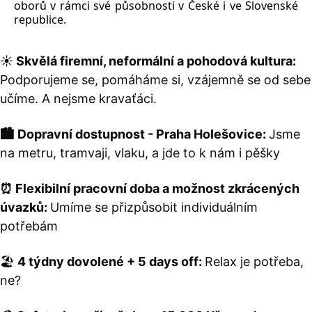
oborů v rámci své působnosti v České i ve Slovenské
republice.
Nezbytné
Analytické
Marketingové
Funkční
Nezařazené soubory
☀️
Skvělá firemní, neformální a pohodová kultura:
Nezbytně nutné soubory cookie umožňují základní funkce webových
stránek, jako je přihlášení uživatele a správa účtu. Webové stránky nelze
Podporujeme se, pomáháme si, vzájemně se od sebe
bez nezbytně nutných souborů cookie správně používat.
učíme. A nejsme kravaťáci.
Provider /
Název
Vyprší
Popis
Doména
🏙️ Dopravní dostupnost - Praha Holešovice:
Jsme
CookieScriptConsent
1 měsíc
Tento soubor
CookieScript
cookie
na metru, tramvaji, vlaku, a jde to k nám i pěšky
www.grada.cz
používá
služba
Cookie-
⏰ Flexibilní pracovní doba a možnost zkrácených
Script.com k
zapamatování
úvazků:
Umíme se přizpůsobit individuálním
předvoleb
souhlasu se
potřebám
soubory
cookie
návštěvníků.
Je nutné, aby
🏖️
4 týdny dovolené + 5 days off:
Relax je potřeba,
banner
cookie
ne?
Cookie-
Script.com
fungoval