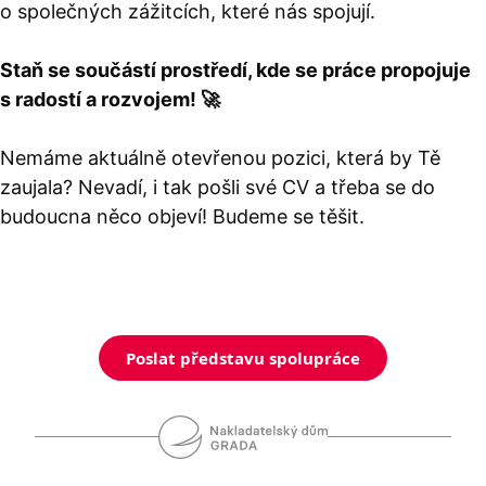
o společných zážitcích, které nás spojují.
__cf_bm
30 minut
Tento soubor
Cloudflare Inc.
cookie se
.heureka.cz
používá k
rozlišení mezi
Staň se součástí prostředí, kde se práce propojuje
lidmi a
roboty. To je
s radostí a rozvojem! 🚀
pro web
přínosné, aby
bylo možné
podávat
Nemáme aktuálně otevřenou pozici, která by Tě
platné zprávy
o používání
zaujala? Nevadí, i tak pošli své CV a třeba se do
jejich
webových
budoucna něco objeví! Budeme se těšit.
stránek.
CookieConsent
1 rok
Tento soubor
Cybot A/S
cookie ukládá
www.bambook.cz
stav souhlasu
uživatele se
soubory
cookie pro
aktuální
Poslat představu spolupráce
doménu.
G_ENABLED_IDPS
1 rok 1
Slouží k
Google LLC
měsíc
přihlášení
.www.grada.cz
pomocí
Google
ASP.NET_SessionId
Zavřením
Tento soubor
Microsoft
prohlížeče
cookie
Corporation