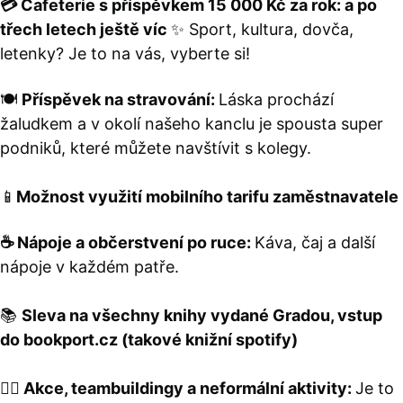
💳 Cafeterie s příspěvkem 15 000 Kč za rok: a po
správně.
třech letech ještě víc
✨
Sport, kultura, dovča,
PHPSESSID
Zavřením
Cookie
PHP.net
prohlížeče
generovaný
www.bambook.cz
letenky? Je to na vás, vyberte si!
aplikacemi
založenými
na jazyce
PHP. Toto je
🍽️
Příspěvek na stravování:
Láska prochází
univerzální
identifikátor
žaludkem a v okolí našeho kanclu je spousta super
používaný k
udržování
podniků, které můžete navštívit s kolegy.
proměnných
relací
uživatelů.
📱
Možnost využití mobilního tarifu zaměstnavatele
Obvykle se
jedná o
náhodně
vygenerované
☕ Nápoje a občerstvení po ruce:
Káva, čaj a další
číslo, jeho
použití může
nápoje v každém patře.
být specifické
pro daný
web, ale
dobrým
📚
Sleva na všechny knihy vydané Gradou, vstup
příkladem je
udržování
do bookport.cz (takové knižní spotify)
přihlášeného
stavu
uživatele mezi
stránkami.
👯‍♀️
Akce, teambuildingy a neformální aktivity:
Je to