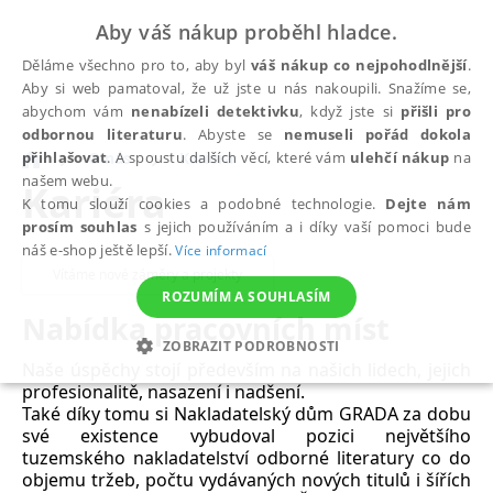
Aby váš nákup proběhl hladce.
Děláme všechno pro to, aby byl
váš nákup co nejpohodlnější
.
Aby si web pamatoval, že už jste u nás nakoupili. Snažíme se,
abychom vám
nenabízeli detektivku
, když jste si
přišli pro
odbornou literaturu
. Abyste se
nemuseli pořád dokola
přihlašovat
. A spoustu dalších věcí, které vám
ulehčí nákup
na
O nás
Kariéra
našem webu.
Kariéra
K tomu slouží cookies a podobné technologie.
Dejte nám
prosím souhlas
s jejich používáním a i díky vaší pomoci bude
náš e-shop ještě lepší.
Více informací
Vítáme nové záměry a projekty
ROZUMÍM A SOUHLASÍM
Nabídka pracovních míst
ZOBRAZIT PODROBNOSTI
Naše úspěchy stojí především na našich lidech, jejich
NEZBYTNÉ
ANALYTICKÉ
MARKETINGOVÉ
profesionalitě, nasazení i nadšení.
Také díky tomu si Nakladatelský dům GRADA za dobu
FUNKČNÍ
NEZAŘAZENÉ SOUBORY
své existence vybudoval pozici největšího
tuzemského nakladatelství odborné literatury co do
objemu tržeb, počtu vydávaných nových titulů i šířích