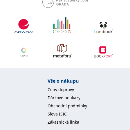
koncový uživatel používá
webové stránky a
jakoukoli reklamu,
kterou koncový uživatel
mohl vidět před
návštěvou uvedeného
webu.
MR
7 dní
Toto je soubor cookie
Microsoft
první strany společnosti
Corporation
Microsoft MSN, který
.c.bing.com
používáme k měření
používání webu pro
interní analýzu.
_uetvid
1 rok
Toto je soubor cookie
Microsoft
využívaný společností
Corporation
Microsoft Bing Ads a je
.grada.cz
sledovacím souborem
Vše o nákupu
cookie. Umožňuje nám
komunikovat s
uživatelem, který již dříve
Ceny dopravy
navštívil náš web.
Dárkové poukazy
test_cookie
15 minut
Tento soubor cookie
Google LLC
nastavuje společnost
Obchodní podmínky
.doubleclick.net
DoubleClick (kterou
vlastní společnost
Sleva ISIC
Google), aby zjistila, zda
prohlížeč návštěvníka
Zákaznická linka
webu podporuje
soubory cookie.