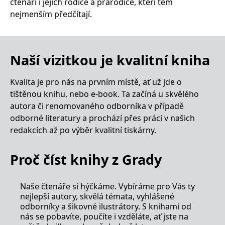
čtenáři i jejich rodiče a prarodiče, kteří těm
__cf_bm
30 minut
Tento soubor
Cloudflare Inc.
cookie se
.heureka.cz
nejmenším předčítají.
používá k
rozlišení mezi
lidmi a
roboty. To je
pro web
přínosné, aby
Naší vizitkou je kvalitní kniha
bylo možné
podávat
platné zprávy
Kvalita je pro nás na prvním místě, ať už jde o
o používání
jejich
tištěnou knihu, nebo e-book. Ta začíná u skvělého
webových
stránek.
autora či renomovaného odborníka v případě
odborné literatury a prochází přes práci v našich
CookieConsent
1 rok
Tento soubor
Cybot A/S
cookie ukládá
www.bambook.cz
redakcích až po výběr kvalitní tiskárny.
stav souhlasu
uživatele se
soubory
cookie pro
Proč číst knihy z Grady
aktuální
doménu.
G_ENABLED_IDPS
1 rok 1
Slouží k
Google LLC
Naše čtenáře si hýčkáme. Vybíráme pro Vás ty
měsíc
přihlášení
.www.grada.cz
nejlepší autory, skvělá témata, vyhlášené
pomocí
Google
odborníky a šikovné ilustrátory. S knihami od
nás se pobavíte, poučíte i vzděláte, ať jste na
ASP.NET_SessionId
Zavřením
Tento soubor
Microsoft
prohlížeče
cookie
Corporation