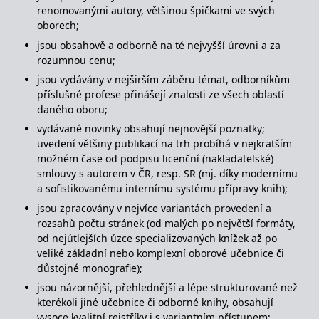
_fbp
3 měsíce
Používá Facebook k
Meta Platform
renomovanými autory, většinou špičkami ve svých
poskytování řady
Inc.
reklamních produktů,
.grada.cz
oborech;
jako je nabízení cen v
reálném čase od
jsou obsahově a odborně na té nejvyšší úrovni a za
inzerentů třetích stran.
rozumnou cenu;
SRM_B
1 rok
Toto je cookie první
Microsoft
jsou vydávány v nejširším záběru témat, odborníkům
strany společnosti
Corporation
Microsoft MSN, které
příslušné profese přinášejí znalosti ze všech oblastí
.c.bing.com
zajišťuje správné
daného oboru;
fungování této webové
stránky.
vydávané novinky obsahují nejnovější poznatky;
uvedení většiny publikací na trh probíhá v nejkratším
ANONCHK
10 minut
Tento soubor cookie
Microsoft
provádí informace o
Corporation
možném čase od podpisu licenční (nakladatelské)
tom, jak koncový
.c.clarity.ms
smlouvy s autorem v ČR, resp. SR (mj. díky modernímu
uživatel používá web, a
jakoukoli reklamu,
a sofistikovanému internímu systému přípravy knih);
kterou koncový uživatel
mohl vidět před
jsou zpracovány v nejvíce variantách provedení a
návštěvou uvedeného
rozsahů počtu stránek (od malých po největší formáty,
webu.
od nejútlejších úzce specializovaných knížek až po
__utmzzses
Zavřením
Parametry UTM
Google LLC
veliké základní nebo komplexní oborové učebnice či
prohlížeče
používané pro reklamu /
.grada.cz
sledování pomocí
důstojné monografie);
Google Analytics
jsou názornější, přehlednější a lépe strukturované než
_uetsid
1 den
Tento soubor cookie
Microsoft
kterékoli jiné učebnice či odborné knihy, obsahují
používá společnost Bing
Corporation
k určení, jaké reklamy by
.grada.cz
vysoce kvalitní rejstříky i s variantním přístupem;