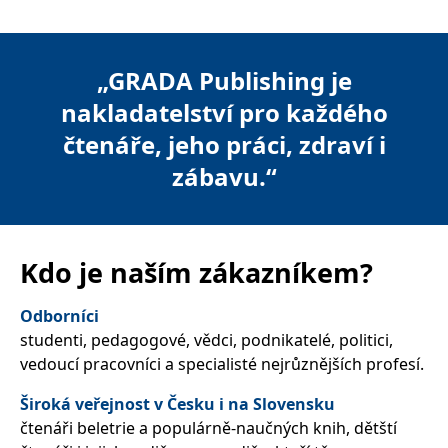
správně.
PHPSESSID
Zavřením
Cookie
PHP.net
prohlížeče
generovaný
www.bambook.cz
aplikacemi
„GRADA Publishing je
založenými
na jazyce
nakladatelství pro každého
PHP. Toto je
univerzální
identifikátor
čtenáře, jeho práci, zdraví i
používaný k
udržování
zábavu.“
proměnných
relací
uživatelů.
Obvykle se
jedná o
náhodně
vygenerované
Kdo je naším zákazníkem?
číslo, jeho
použití může
být specifické
Odborníci
pro daný
web, ale
studenti, pedagogové, vědci, podnikatelé, politici,
dobrým
příkladem je
vedoucí pracovníci a specialisté nejrůznějších profesí.
udržování
přihlášeného
stavu
Široká veřejnost v Česku i na Slovensku
uživatele mezi
čtenáři beletrie a populárně-naučných knih, dětští
stránkami.