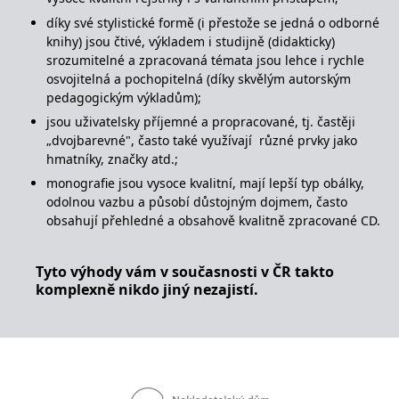
se měly zobrazovat a
které by mohly být
díky své stylistické formě (i přestože se jedná o odborné
relevantní pro
knihy) jsou čtivé, výkladem i studijně (didakticky)
koncového uživatele,
který si prohlíží web.
srozumitelné a zpracovaná témata jsou lehce i rychle
osvojitelná a pochopitelná (díky skvělým autorským
MUID
1 rok
Tento soubor cookie je v
Microsoft
Microsoftu široce
pedagogickým výkladům);
Corporation
používán jako jedinečný
.clarity.ms
identifikátor uživatele.
jsou uživatelsky příjemné a propracované, tj. častěji
Lze jej nastavit pomocí
„dvojbarevné", často také využívají různé prvky jako
vložených skriptů
Microsoft. Široce se věří,
hmatníky, značky atd.;
že se synchronizuje s
mnoha různými
monografie jsou vysoce kvalitní, mají lepší typ obálky,
doménami společnosti
odolnou vazbu a působí důstojným dojmem, často
Microsoft, což umožňuje
sledování uživatelů.
obsahují přehledné a obsahově kvalitně zpracované CD.
sid
.seznam.cz
1 měsíc
Toto je velmi běžný
název souboru cookie,
Tyto výhody vám v současnosti v ČR takto
ale pokud je nalezen
jako soubor cookie
komplexně nikdo jiný nezajistí.
relace, bude
pravděpodobně použit
jako pro správu stavu
relace.
_gcl_au
3 měsíce
Tento soubor cookie
Google LLC
nastavuje společnost
.grada.cz
Doubleclick a provádí
informace o tom, jak