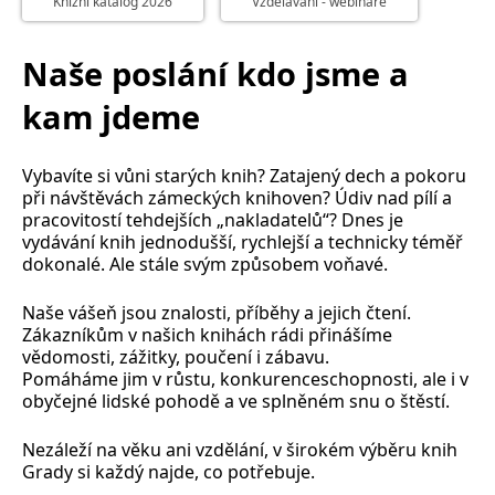
Knižní katalog 2026
Vzdělávání - webináře
Nezbytné
Analytické
Marketingové
Funkční
Naše poslání kdo jsme a
Nezařazené soubory
kam jdeme
Nezbytně nutné soubory cookie umožňují základní funkce webových
stránek, jako je přihlášení uživatele a správa účtu. Webové stránky nelze
bez nezbytně nutných souborů cookie správně používat.
Vybavíte si vůni starých knih? Zatajený dech a pokoru
Provider /
Název
Vyprší
Popis
Doména
při návštěvách zámeckých knihoven? Údiv nad pílí a
pracovitostí tehdejších „nakladatelů“? Dnes je
CookieScriptConsent
1 měsíc
Tento soubor
CookieScript
vydávání knih jednodušší, rychlejší a technicky téměř
cookie
www.grada.cz
používá
dokonalé. Ale stále svým způsobem voňavé.
služba
Cookie-
Script.com k
Naše vášeň jsou znalosti, příběhy a jejich čtení.
zapamatování
Zákazníkům v našich knihách rádi přinášíme
předvoleb
souhlasu se
vědomosti, zážitky, poučení i zábavu.
soubory
Pomáháme jim v růstu, konkurenceschopnosti, ale i v
cookie
návštěvníků.
obyčejné lidské pohodě a ve splněném snu o štěstí.
Je nutné, aby
banner
cookie
Nezáleží na věku ani vzdělání, v širokém výběru knih
Cookie-
Grady si každý najde, co potřebuje.
Script.com
fungoval