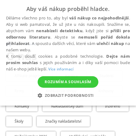
Aby váš nákup proběhl hladce.
Děláme všechno pro to, aby byl
váš nákup co nejpohodlnější
.
Aby si web pamatoval, že už jste u nás nakoupili. Snažíme se,
abychom vám
nenabízeli detektivku
, když jste si
přišli pro
odbornou literaturu
. Abyste se
nemuseli pořád dokola
přihlašovat
. A spoustu dalších věcí, které vám
ulehčí nákup
na
O nás
našem webu.
O nás
K tomu slouží cookies a podobné technologie.
Dejte nám
prosím souhlas
s jejich používáním a i díky vaší pomoci bude
náš e-shop ještě lepší.
Více informací
Affiliate program
Kariéra
Studenti
ROZUMÍM A SOUHLASÍM
Firmy
Knihkupci/e-shopy
Knihovny
ZOBRAZIT PODROBNOSTI
Kontakty
Nakladatelský dům
Inzerenti
NEZBYTNÉ
ANALYTICKÉ
MARKETINGOVÉ
FUNKČNÍ
NEZAŘAZENÉ SOUBORY
Školy
Značky nakladatelství