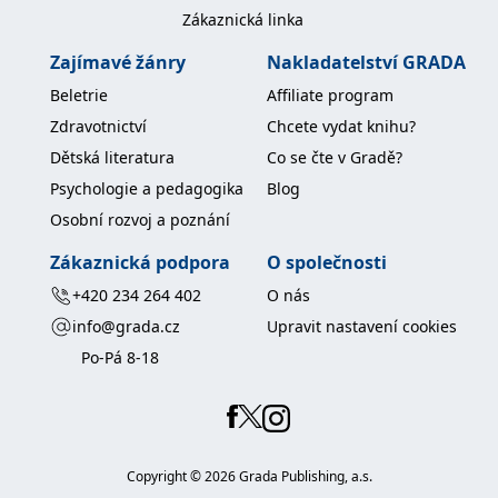
Zákaznická linka
IDE
1 rok
Tento soubor cookie
Google LLC
nastavuje společnost
.doubleclick.net
Zajímavé žánry
Nakladatelství GRADA
Doubleclick a provádí
informace o tom, jak
Beletrie
Affiliate program
koncový uživatel používá
webové stránky a
Zdravotnictví
Chcete vydat knihu?
jakoukoli reklamu,
kterou koncový uživatel
Dětská literatura
Co se čte v Gradě?
mohl vidět před
návštěvou uvedeného
Psychologie a pedagogika
Blog
webu.
Osobní rozvoj a poznání
uid
.adform.net
2 měsíce
Tento soubor cookie
poskytuje jednoznačně
přiřazené strojově
Zákaznická podpora
O společnosti
generované ID uživatele
a shromažďuje údaje o
+420 234 264 402
O nás
aktivitě na webu. Tato
data mohou být
info@grada.cz
Upravit nastavení cookies
odeslána k analýze a
hlášení třetí straně.
Po-Pá 8-18
Copyright ©
2026
Grada Publishing, a.s.