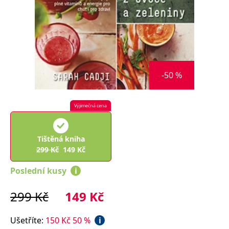
Nezbytné
Analytické
Marketingové
Funkční
Nezařazené soubory
Nezbytně nutné soubory cookie umožňují základní funkce webových
stránek, jako je přihlášení uživatele a správa účtu. Webové stránky nelze
bez nezbytně nutných souborů cookie správně používat.
-50 %
Provider /
Název
Vyprší
Popis
Doména
CookieScriptConsent
1 měsíc
Tento soubor
CookieScript
Výjimečná cena
cookie
www.grada.cz
používá
služba
Cookie-
Tištěná kniha
Script.com k
zapamatování
299
Kč
149
Kč
předvoleb
souhlasu se
soubory
Poslední kusy
i
cookie
návštěvníků.
Je nutné, aby
299
Kč
149
Kč
banner
cookie
Cookie-
Script.com
Ušetříte
:
150
Kč
50
%
i
fungoval