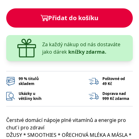
správně.
PHPSESSID
Zavřením
Cookie
PHP.net
prohlížeče
generovaný
www.bambook.cz
Přidat do košíku
aplikacemi
založenými
na jazyce
PHP. Toto je
univerzální
identifikátor
Za každý nákup od nás dostaváte
používaný k
udržování
jako dárek
knížky zdarma.
proměnných
relací
uživatelů.
Obvykle se
jedná o
náhodně
99 % titulů
Poštovné od
vygenerované
skladem
49 Kč
číslo, jeho
použití může
být specifické
Ukázky u
Doprava nad
pro daný
většiny knih
999 Kč zdarma
web, ale
dobrým
příkladem je
udržování
Čerstvé domácí nápoje plné vitamínů a energie pro
přihlášeného
stavu
chuť i pro zdraví
uživatele mezi
stránkami.
DŽUSY * SMOOTHIES * OŘECHOVÁ MLÉKA A MÁSLA *