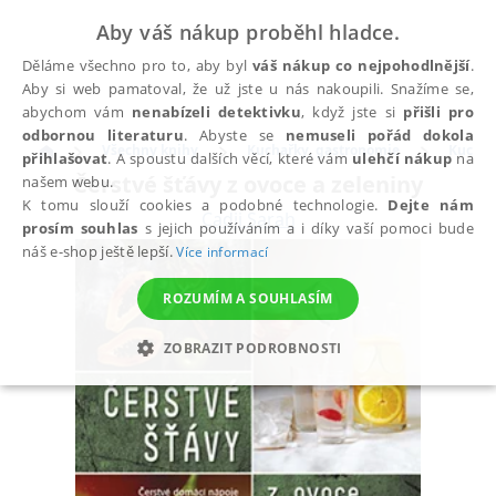
Aby váš nákup proběhl hladce.
Děláme všechno pro to, aby byl
váš nákup co nejpohodlnější
.
Aby si web pamatoval, že už jste u nás nakoupili. Snažíme se,
abychom vám
nenabízeli detektivku
, když jste si
přišli pro
odbornou literaturu
. Abyste se
nemuseli pořád dokola
Všechny knihy
Kuchařky, gastronomie
Kuchař
přihlašovat
. A spoustu dalších věcí, které vám
ulehčí nákup
na
Čerstvé šťávy z ovoce a zeleniny
našem webu.
K tomu slouží cookies a podobné technologie.
Dejte nám
Cadji Sarah
prosím souhlas
s jejich používáním a i díky vaší pomoci bude
náš e-shop ještě lepší.
Více informací
ROZUMÍM A SOUHLASÍM
ZOBRAZIT PODROBNOSTI
NEZBYTNÉ
ANALYTICKÉ
MARKETINGOVÉ
FUNKČNÍ
NEZAŘAZENÉ SOUBORY