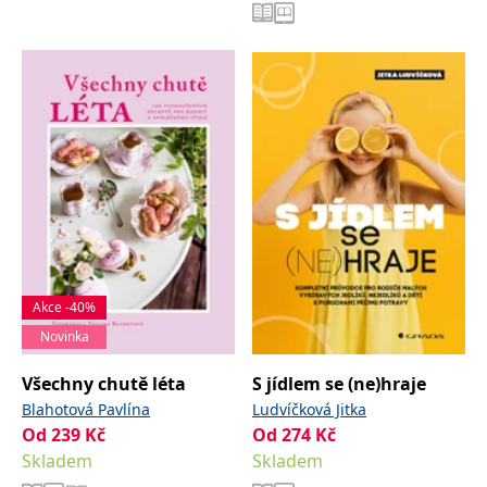
Akce -40%
Novinka
Všechny chutě léta
S jídlem se (ne)hraje
Blahotová Pavlína
Ludvíčková Jitka
Od
239
Kč
Od
274
Kč
Skladem
Skladem