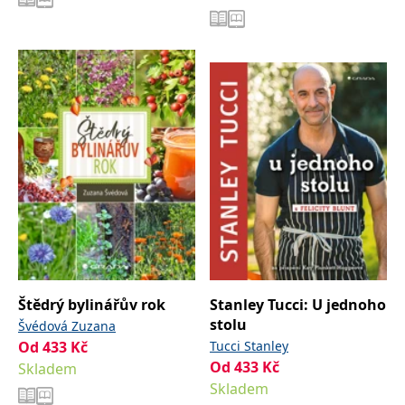
Štědrý bylinářův rok
Stanley Tucci: U jednoho
stolu
Švédová Zuzana
Od
433
Kč
Tucci Stanley
Od
433
Kč
Skladem
Skladem