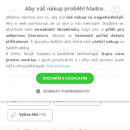
Aby váš nákup proběhl hladce.
Děláme všechno pro to, aby byl
váš nákup co nejpohodlnější
.
Aby si web pamatoval, že už jste u nás nakoupili. Snažíme se,
abychom vám
nenabízeli detektivku
, když jste si
přišli pro
odbornou literaturu
. Abyste se
nemuseli pořád dokola
Všechny knihy
Kuchařky, gastronomie
přihlašovat
. A spoustu dalších věcí, které vám
ulehčí nákup
na
Kuchařky, gastronomie
našem webu.
K tomu slouží cookies a podobné technologie.
Dejte nám
prosím souhlas
s jejich používáním a i díky vaší pomoci bude
Vaření může být víc než jen příprava jídla. Objevte radost z
náš e-shop ještě lepší.
Více informací
vaření i nové kombinace chutí a pozvedněte své kulinářské
umění na novou úroveň. Ať už vaříte rychlé večeře, zdravá
ROZUMÍM A SOUHLASÍM
jídla pro celou rodinu, nebo si chcete dopřát gurmánský
více
zážitek jako z restaurace, správná kuchařka vás povede krok
ZOBRAZIT PODROBNOSTI
za krokem k dokonalému výsledku. V kategorii kuchařky a
gastronomie najdete inspiraci pro každodenní vaření,
Kuchařky
(70)
Pohostinství
(9)
NEZBYTNÉ
ANALYTICKÉ
MARKETINGOVÉ
slavnostní chvíle i kulinářské výzvy.
FUNKČNÍ
NEZAŘAZENÉ SOUBORY
Výživa dětí
(10)
Milovníky tradiční české kuchyně potěší
klasické české
recepty
,
zapomenutá středověká kuchyně
,
regionální
kuchyně
i moderní verze poctivých jídel v novém