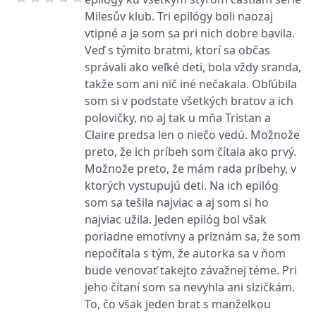
používá k rozlišení
MUID
1 rok
Tento soubor cookie je v
prohlížeče
Microsoft
Milesův klub. Tri epilógy boli naozaj
jedinečných uživatelů
Microsoftu široce
Corporation
přiřazením náhodně
používán jako jedinečný
_____tempSessionKey_____
www.grada.cz
1 rok 1
.bing.com
vtipné a ja som sa pri nich dobre bavila.
vygenerovaného čísla
identifikátor uživatele.
měsíc
jako identifikátoru
Veď s týmito bratmi, ktorí sa občas
Lze jej nastavit pomocí
klienta. Je součástí
vložených skriptů
MSPTC
1 rok
Microsoft
správali ako veľké deti, bola vždy sranda,
každého požadavku na
Microsoft. Široce se věří,
.bing.com
stránku na webu a slouží
že se synchronizuje s
takže som ani nič iné nečakala. Obľúbila
k výpočtu údajů o
mnoha různými
inco_session_temp_browser
www.grada.cz
1 hodina
návštěvnících, relacích a
doménami společnosti
som si v podstate všetkých bratov a ich
kampaních pro analytické
Microsoft, což umožňuje
incomaker_p
www.grada.cz
1 rok 1
přehledy webů.
polovičky, no aj tak u mňa Tristan a
sledování uživatelů.
měsíc
Claire predsa len o niečo vedú. Možnože
VisitorStatus
1 rok
Označuje, zda je
Kentiko
SM
.c.clarity.ms
Zavřením
Toto je soubor cookie
_hjSessionUser_3630783
.grada.cz
1 rok
1
návštěvník nový nebo se
Software LLC
prohlížeče
první strany společnosti
preto, že ich príbeh som čítala ako prvý.
měsíc
vrací. Používá se ke
www.grada.cz
Microsoft MSN, který
sledování statistiky
Možnože preto, že mám rada príbehy, v
používáme k měření
návštěvníků ve webové
používání webu pro
ktorých vystupujú deti. Na ich epilóg
analýze.
interní analýzu.
som sa tešila najviac a aj som si ho
CurrentContact
1 rok
Ukládá identifikátor GUID
Kentiko
MR
7 dní
Toto je soubor cookie
Microsoft
1
kontaktu souvisejícího s
Software LLC
najviac užila. Jeden epilóg bol však
první strany společnosti
Corporation
měsíc
aktuálním návštěvníkem
www.grada.cz
Microsoft MSN, který
.c.clarity.ms
poriadne emotívny a priznám sa, že som
webu. Slouží ke
používáme k měření
sledování aktivit na
používání webu pro
nepočítala s tým, že autorka sa v ňom
webu.
interní analýzu.
bude venovať takejto závažnej téme. Pri
C
1 měsíc 1
Zjistěte, zda prohlížeč
Adform
jeho čítaní som sa nevyhla ani slzičkám.
den
uživatele podporuje
.adform.net
soubory cookie.
To, čo však jeden brat s manželkou