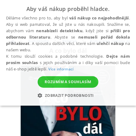
Aby váš nákup proběhl hladce.
Děláme všechno pro to, aby byl
váš nákup co nejpohodlnější
.
Aby si web pamatoval, že už jste u nás nakoupili. Snažíme se,
abychom vám
nenabízeli detektivku
, když jste si
přišli pro
odbornou literaturu
. Abyste se
nemuseli pořád dokola
Audioknihy
Beletrie
Romantika, romány pro ž
přihlašovat
. A spoustu dalších věcí, které vám
ulehčí nákup
na
A co bylo dál
našem webu.
K tomu slouží cookies a podobné technologie.
Dejte nám
Swan T.L.
prosím souhlas
s jejich používáním a i díky vaší pomoci bude
náš e-shop ještě lepší.
Více informací
ROZUMÍM A SOUHLASÍM
ZOBRAZIT PODROBNOSTI
NEZBYTNÉ
ANALYTICKÉ
MARKETINGOVÉ
FUNKČNÍ
NEZAŘAZENÉ SOUBORY