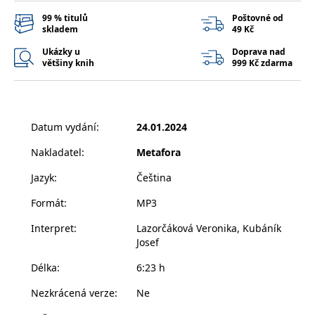
__cf_bm
30 minut
Tento soubor
Cloudflare Inc.
cookie se
.heureka.cz
99 % titulů
Poštovné od
používá k
skladem
49 Kč
rozlišení mezi
lidmi a
Ukázky u
Doprava nad
roboty. To je
většiny knih
999 Kč zdarma
pro web
přínosné, aby
bylo možné
podávat
platné zprávy
o používání
jejich
Datum vydání
:
24.01.2024
webových
stránek.
Nakladatel
:
Metafora
CookieConsent
1 rok
Tento soubor
Cybot A/S
cookie ukládá
www.bambook.cz
Jazyk
:
Čeština
stav souhlasu
uživatele se
Formát
:
MP3
soubory
cookie pro
aktuální
Interpret
:
Lazorčáková Veronika, Kubáník
doménu.
Josef
G_ENABLED_IDPS
1 rok 1
Slouží k
Google LLC
měsíc
přihlášení
.www.grada.cz
Délka
:
6:23 h
pomocí
Google
Nezkrácená verze
:
Ne
ASP.NET_SessionId
Zavřením
Tento soubor
Microsoft
prohlížeče
cookie
Corporation