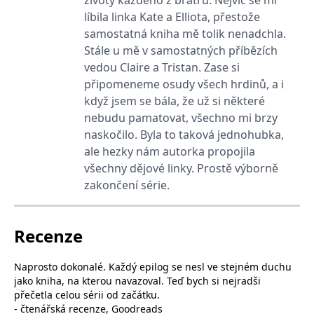
se měly zobrazovat a
líbila linka Kate a Elliota, přestože
které by mohly být
relevantní pro
samostatná kniha mě tolik nenadchla.
koncového uživatele,
který si prohlíží web.
Stále u mě v samostatných příbězích
MUID
1 rok
Tento soubor cookie je v
vedou Claire a Tristan. Zase si
Microsoft
Microsoftu široce
Corporation
připomeneme osudy všech hrdinů, a i
používán jako jedinečný
.clarity.ms
identifikátor uživatele.
když jsem se bála, že už si některé
Lze jej nastavit pomocí
vložených skriptů
nebudu pamatovat, všechno mi brzy
Microsoft. Široce se věří,
naskočilo. Byla to taková jednohubka,
že se synchronizuje s
mnoha různými
ale hezky nám autorka propojila
doménami společnosti
Microsoft, což umožňuje
všechny dějové linky. Prostě výborně
sledování uživatelů.
zakončení série.
sid
.seznam.cz
1 měsíc
Toto je velmi běžný
název souboru cookie,
ale pokud je nalezen
jako soubor cookie
Recenze
relace, bude
pravděpodobně použit
jako pro správu stavu
relace.
Naprosto dokonalé. Každý epilog se nesl ve stejném duchu
jako kniha, na kterou navazoval. Teď bych si nejradši
_gcl_au
3 měsíce
Tento soubor cookie
Google LLC
nastavuje společnost
.grada.cz
přečetla celou sérii od začátku.
Doubleclick a provádí
-
čtenářská recenze, Goodreads
informace o tom, jak