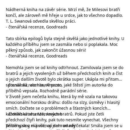
koncový uživatel používá
webové stránky a
Nádherná kniha na závěr série. Mrzí mě, že Milesovi bratři
jakoukoli reklamu,
končí, ale zároveň mě hřeje u srdce, jak to všechno dopadlo.
kterou koncový uživatel
mohl vidět před
T. L. Swanová odvedla skvělou práci.
návštěvou uvedeného
-
čtenářská recenze, Goodreads
webu.
MR
7 dní
Toto je soubor cookie
Microsoft
Tato sbírka epilogů byla stejně skvělá jako jednotlivé knihy. U
první strany společnosti
Corporation
každého příběhu jsem se zasmála nebo si poplakala. Moc
Microsoft MSN, který
.c.bing.com
používáme k měření
pěkný způsob, jak zakončit úžasnou sérii!
používání webu pro
-
čtenářská recenze, Goodreads
interní analýzu.
_uetvid
1 rok
Toto je soubor cookie
Microsoft
Nemohla jsem se od knihy odtrhnout. Zamilovala jsem se do
využívaný společností
Corporation
Microsoft Bing Ads a je
bratrů a jejich vyvolených už během předchozích knih a číst
.grada.cz
sledovacím souborem
o jejich dalším životě bylo zkrátka super. Ukápla mi přitom
cookie. Umožňuje nám
spousta slz, ale hlavně proto, jaké štěstí jim autorka do
-
čtenářská recenze, Amazon
komunikovat s
uživatelem, který již dříve
příběhů vepsala. Rozhodně parádní série.
navštívil náš web.
V životě jsem nečetla knihu, která by mě vzala na takovou
test_cookie
15 minut
Tento soubor cookie
Google LLC
emocionální horskou dráhu: došlo na slzy, úsměvy i hlasitý
nastavuje společnost
.doubleclick.net
smích. Dočtete se o problémech a šťastných koncích
DoubleClick (kterou
každého vztahu Milesových bratrů. Pokud jste četli
-
čtenářská recenze, Amazon
vlastní společnost
Google), aby zjistila, zda
předchozí čtyři knihy, pak tuto nesmíte vynechat. Všechny
prohlížeč návštěvníka
příběhy se v ní prolínají dohromady!
Tento epilog má vše, co jsem od něj čekala! Smála jsem se u
webu podporuje
soubory cookie.