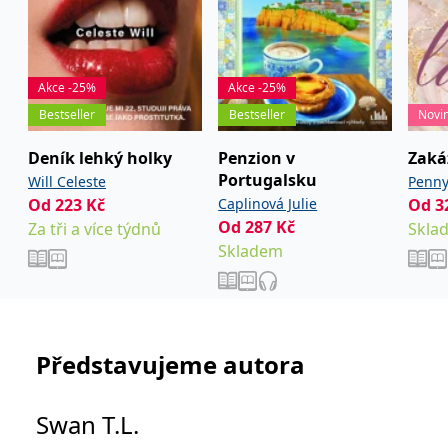
Akce -25%
Akce -25%
Bestseller
Bestseller
Novi
Deník lehký holky
Penzion v
Zaká
Portugalsku
Will Celeste
Penn
Od
223
Kč
Caplinová Julie
Od
3
Od
287
Kč
Za tři a více týdnů
Skla
Skladem
Představujeme autora
Swan T.L.