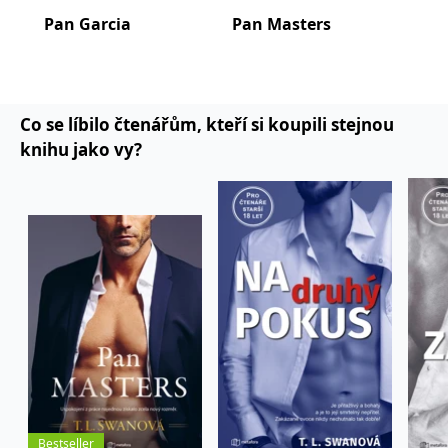
Pan Garcia
Pan Masters
Pan
Co se líbilo čtenářům, kteří si koupili stejnou
knihu jako vy?
Bestseller