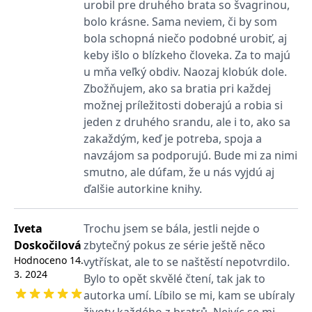
_fbp
3 měsíce
Používá Facebook k
urobil pre druhého brata so švagrinou,
Meta Platform
poskytování řady
Inc.
bolo krásne. Sama neviem, či by som
reklamních produktů,
.grada.cz
jako je nabízení cen v
bola schopná niečo podobné urobiť, aj
reálném čase od
inzerentů třetích stran.
keby išlo o blízkeho človeka. Za to majú
u mňa veľký obdiv. Naozaj klobúk dole.
SRM_B
1 rok
Toto je cookie první
Microsoft
strany společnosti
Corporation
Zbožňujem, ako sa bratia pri každej
Microsoft MSN, které
.c.bing.com
zajišťuje správné
možnej príležitosti doberajú a robia si
fungování této webové
jeden z druhého srandu, ale i to, ako sa
stránky.
zakaždým, keď je potreba, spoja a
ANONCHK
10 minut
Tento soubor cookie
Microsoft
provádí informace o
Corporation
navzájom sa podporujú. Bude mi za nimi
tom, jak koncový
.c.clarity.ms
uživatel používá web, a
smutno, ale dúfam, že u nás vyjdú aj
jakoukoli reklamu,
ďalšie autorkine knihy.
kterou koncový uživatel
mohl vidět před
návštěvou uvedeného
webu.
Iveta
Trochu jsem se bála, jestli nejde o
__utmzzses
Zavřením
Parametry UTM
Google LLC
Doskočilová
zbytečný pokus ze série ještě něco
prohlížeče
používané pro reklamu /
.grada.cz
sledování pomocí
Hodnoceno
14.
vytřískat, ale to se naštěstí nepotvrdilo.
Google Analytics
3. 2024
Bylo to opět skvělé čtení, tak jak to
_uetsid
1 den
Tento soubor cookie
Microsoft
autorka umí. Líbilo se mi, kam se ubíraly
používá společnost Bing
Corporation
k určení, jaké reklamy by
.grada.cz
životy každého z bratrů. Nejvíc se mi