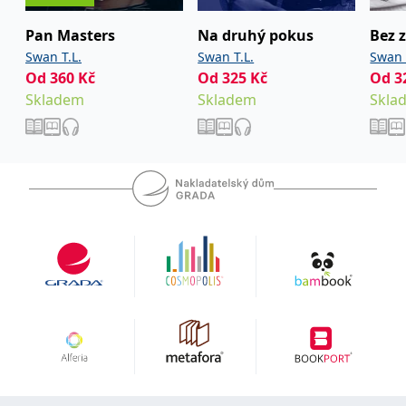
Pan Masters
Na druhý pokus
Bez 
Swan T.L.
Swan T.L.
Swan 
Od
360
Kč
Od
325
Kč
Od
3
Skladem
Skladem
Skla