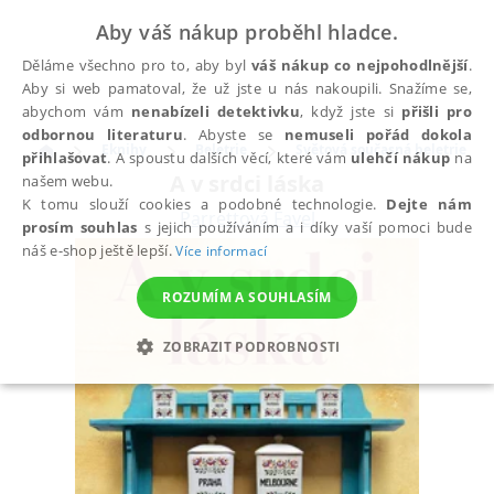
Aby váš nákup proběhl hladce.
Děláme všechno pro to, aby byl
váš nákup co nejpohodlnější
.
Aby si web pamatoval, že už jste u nás nakoupili. Snažíme se,
abychom vám
nenabízeli detektivku
, když jste si
přišli pro
odbornou literaturu
. Abyste se
nemuseli pořád dokola
Eknihy
Beletrie
Světová současná beletrie
přihlašovat
. A spoustu dalších věcí, které vám
ulehčí nákup
na
A v srdci láska
našem webu.
K tomu slouží cookies a podobné technologie.
Dejte nám
Parrettová Favel
prosím souhlas
s jejich používáním a i díky vaší pomoci bude
náš e-shop ještě lepší.
Více informací
ROZUMÍM A SOUHLASÍM
ZOBRAZIT PODROBNOSTI
NEZBYTNÉ
ANALYTICKÉ
MARKETINGOVÉ
FUNKČNÍ
NEZAŘAZENÉ SOUBORY