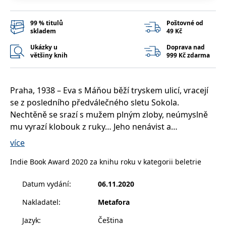
__cf_bm
30 minut
Tento soubor
Cloudflare Inc.
cookie se
.heureka.cz
používá k
99 % titulů
Poštovné od
rozlišení mezi
skladem
49 Kč
lidmi a
roboty. To je
pro web
Ukázky u
Doprava nad
přínosné, aby
většiny knih
999 Kč zdarma
bylo možné
podávat
platné zprávy
o používání
jejich
Praha, 1938 – Eva s Máňou běží tryskem ulicí, vracejí
webových
se z posledního předválečného sletu Sokola.
stránek.
Nechtěně se srazí s mužem plným zloby, neúmyslně
CookieConsent
1 rok
Tento soubor
Cybot A/S
cookie ukládá
www.bambook.cz
mu vyrazí klobouk z ruky… Jeho nenávist a
stav souhlasu
nadcházející válka obrací všechno, co znají, naruby.
uživatele se
více
soubory
Máňa si musí sbalit do hnědého kufříku celý svůj život
cookie pro
aktuální
Indie Book Award 2020 za knihu roku v kategorii beletrie
a zachránit se emigrací do neznáma…
doménu.
G_ENABLED_IDPS
1 rok 1
Slouží k
Google LLC
Datum vydání
:
06.11.2020
Praha, 1980 – Desetiletý Luděk umí být neviditelný.
měsíc
přihlášení
.www.grada.cz
pomocí
Neustále běhá, skáče a dokáže se prosmýknout skrze
Nakladatel
:
Metafora
Google
šedivé mraky nízko nad městem. Luděk je svobodný.
ASP.NET_SessionId
Zavřením
Tento soubor
Microsoft
Jazyk
:
Čeština
A všechno vidí. Ať si svět dělá, co se mu zlíbí. Ať si jde
prohlížeče
cookie
Corporation