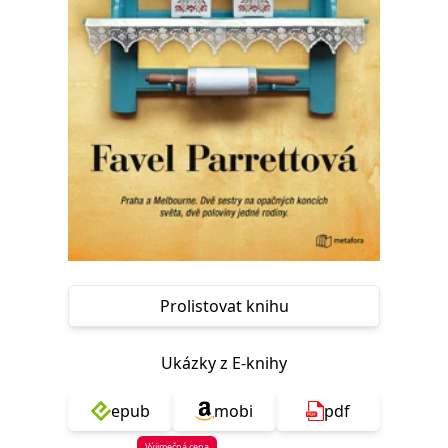
Nezbytné
Analytické
Marketingové
Funkční
Nezařazené soubory
Nezbytně nutné soubory cookie umožňují základní funkce webových
stránek, jako je přihlášení uživatele a správa účtu. Webové stránky nelze
bez nezbytně nutných souborů cookie správně používat.
Provider /
Název
Vyprší
Popis
Doména
CookieScriptConsent
1 měsíc
Tento soubor
CookieScript
cookie
www.grada.cz
používá
služba
Cookie-
Script.com k
zapamatování
předvoleb
Prolistovat knihu
souhlasu se
soubory
cookie
návštěvníků.
Ukázky z E-knihy
Je nutné, aby
banner
cookie
epub
mobi
pdf
Cookie-
Script.com
fungoval
Výjimečná cena