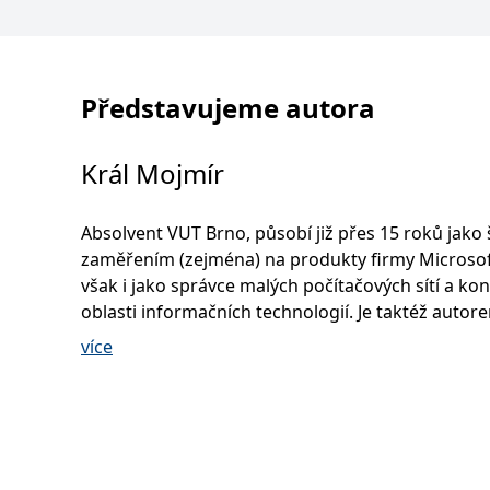
Představujeme autora
Král Mojmír
Absolvent VUT Brno, působí již přes 15 roků jako š
zaměřením (zejména) na produkty firmy Microsof
však i jako správce malých počítačových sítí a kon
oblasti informačních technologií. Je taktéž autor
několika odborných publikací.
více