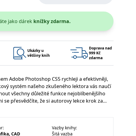
 se soubory cookie návštěvníků. Je nutné, aby banner cookie
áte jako dárek
knížky zdarma.
používaný k udržování proměnných relací uživatelů. Obvykle se
obrým příkladem je udržování přihlášeného stavu uživatele
y bylo možné podávat platné zprávy o používání jejich
Doprava nad
Ukázky u
999 Kč
většiny knih
u.
zdarma
em Adobe Photoshop CS5 rychleji a efektivněji,
ýukový systém našeho zkušeného lektora vás naučí
nout všechny důležité funkce nejoblíbenějšího
mi se přesvědčíte, že si autorovy lekce krok za
lní úrovni a požadavkům a kniha pak funguje
Vyprší
Popis
 nekladou žádné meze.Kniha vás naučí obecně
ění správného vzhledu dialogových oken.
1 rok
### Luigisbox???
dáním programu a správou fotografií, práci se
avštívenou stránku a slouží k počítání a sledování zobrazení
nr
:
Vazby knihy
:
jazyků a zemí
1 rok
u na sociálních médiích. Může také shromažďovat informace o
kami, výřezům a montážím, tvorbě a aplikaci
avštívené stránky.
fika, CAD
Šitá vazba