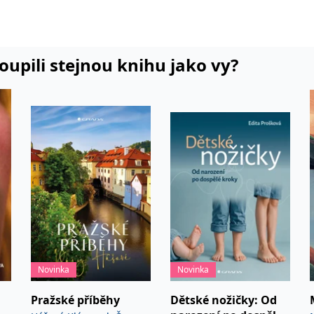
koupili stejnou knihu jako vy?
Novinka
Novinka
Pražské příběhy
Dětské nožičky: Od