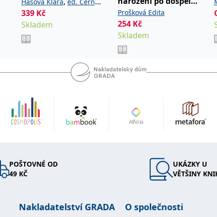
narození po dospělé
,
Hášová Klára
ed. Černý
kroky
339
Kč
Prošková Edita
David
254
Kč
Skladem
Skladem
POŠTOVNÉ OD
UKÁZKY U
49 KČ
VĚTŠINY KNI
Nakladatelství GRADA
O společnosti