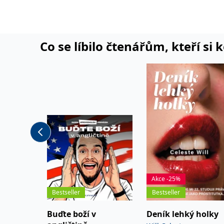
Co se líbilo čtenářům, kteří si 
Akce -25%
Bestseller
Bestseller
Buďte boží v
Deník lehký holky