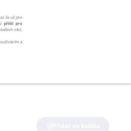
l, že už jste
si
přišli pro
dalších věcí,
 používáním a
AŘAZENÉ SOUBORY
bytně nutných souborů cookie správně používat.
Přidat do košíku