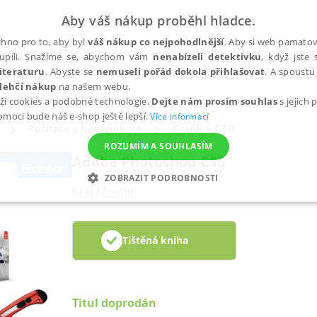
Aby váš nákup proběhl hladce.
hno pro to, aby byl
váš nákup co nejpohodlnější
. Aby si web pamatova
upili. Snažíme se, abychom vám
nenabízeli detektivku
, když jste 
iteraturu
. Abyste se
nemuseli pořád dokola přihlašovat
. A spoustu 
lehčí nákup
na našem webu.
ží cookies a podobné technologie.
Dejte nám prosím souhlas
s jejich
pomoci bude náš e-shop ještě lepší.
Více informací
Počítače a komunikace
Grafika, CAD
ROZUMÍM A SOUHLASÍM
Adobe Photoshop CS5
ZOBRAZIT PODROBNOSTI
Král Mojmír
ANALYTICKÉ
MARKETINGOVÉ
FUNKČNÍ
NEZ
Tištěná kniha
Nezbytné
Analytické
Marketingové
Funkční
Nezařazené soubory
h stránek, jako je přihlášení uživatele a správa účtu. Webové stránky nelze bez nez
Titul doprodán