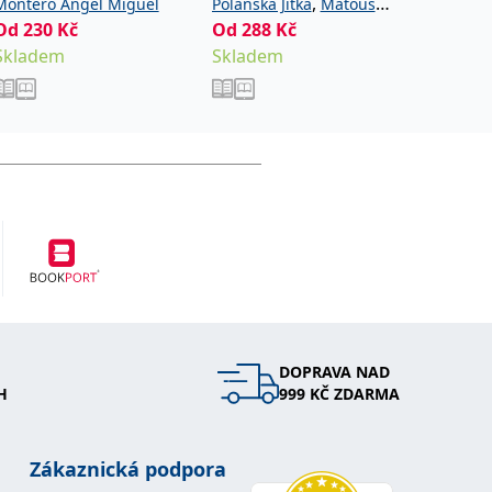
,
Montero Ángel Miguel
Polanská Jitka
Matoušů
Golasov
Od
230
Kč
Od
288
,
Kč
Od
411
Hana
Noviková Zuzana
Skladem
Skladem
Sklade
DOPRAVA NAD
H
999 KČ ZDARMA
Zákaznická podpora