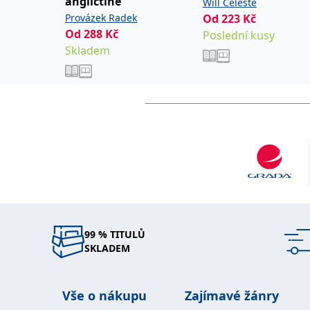
angličtině
Will Celeste
Provázek Radek
Od
223
Kč
Od
288
Kč
Poslední kusy
Skladem
99 % TITULŮ
SKLADEM
Vše o nákupu
Zajímavé žánry