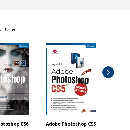
utora
otoshop CS6
Adobe Photoshop CS5
PowerP