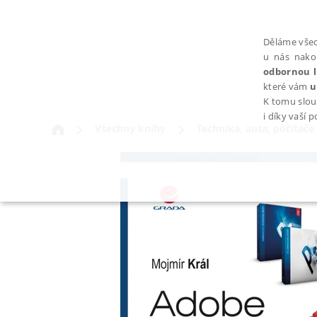
Děláme všec
u nás nako
odbornou l
které vám
u
K tomu slou
i díky vaší 
Všechny knihy
Technika, auta, počítače
NEZBYTNÉ
Nezbytně nutné soubory cookie umožňují základní funkce webovýc
Provider /