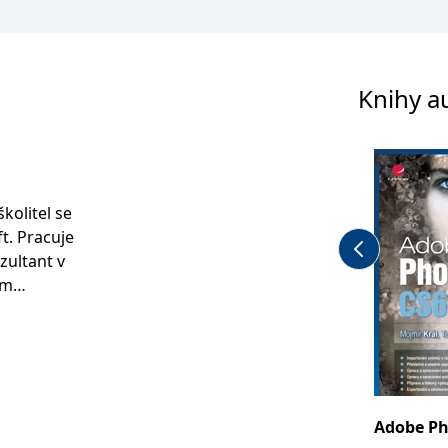
Knihy a
kolitel se
t. Pracuje
zultant v
em
Adobe Ph