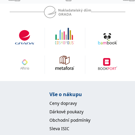
IDE
1 rok
Tento soubor cookie
Google LLC
nastavuje společnost
.doubleclick.net
Doubleclick a provádí
informace o tom, jak
koncový uživatel používá
webové stránky a
jakoukoli reklamu,
kterou koncový uživatel
mohl vidět před
návštěvou uvedeného
webu.
uid
.adform.net
2 měsíce
Tento soubor cookie
poskytuje jednoznačně
přiřazené strojově
generované ID uživatele
a shromažďuje údaje o
aktivitě na webu. Tato
data mohou být
odeslána k analýze a
hlášení třetí straně.
Vše o nákupu
Ceny dopravy
Dárkové poukazy
Obchodní podmínky
Sleva ISIC