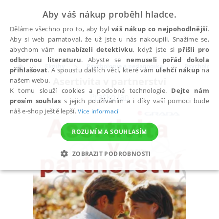
Aby váš nákup proběhl hladce.
Děláme všechno pro to, aby byl
váš nákup co nejpohodlnější
.
Aby si web pamatoval, že už jste u nás nakoupili. Snažíme se,
abychom vám
nenabízeli detektivku
, když jste si
přišli pro
odbornou literaturu
. Abyste se
nemuseli pořád dokola
Eknihy
Psychologie a pedagogika
Psychologi
přihlašovat
. A spoustu dalších věcí, které vám
ulehčí nákup
na
Asertivita v partnerství
našem webu.
K tomu slouží cookies a podobné technologie.
Dejte nám
Praško Ján
prosím souhlas
s jejich používáním a i díky vaší pomoci bude
náš e-shop ještě lepší.
Více informací
ROZUMÍM A SOUHLASÍM
ZOBRAZIT PODROBNOSTI
NEZBYTNÉ
ANALYTICKÉ
MARKETINGOVÉ
FUNKČNÍ
NEZAŘAZENÉ SOUBORY