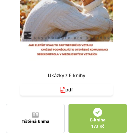
Nezbytné
Analytické
Marketingové
Funkční
Nezařazené soubory
Nezbytně nutné soubory cookie umožňují základní funkce webových
stránek, jako je přihlášení uživatele a správa účtu. Webové stránky nelze
bez nezbytně nutných souborů cookie správně používat.
Provider /
Název
Vyprší
Popis
Doména
CookieScriptConsent
1 měsíc
Tento soubor
CookieScript
cookie
www.grada.cz
používá
služba
Ukázky z E-knihy
Cookie-
Script.com k
zapamatování
pdf
předvoleb
souhlasu se
soubory
cookie
návštěvníků.
Je nutné, aby
banner
cookie
E-kniha
Tištěná kniha
Cookie-
173
Kč
Script.com
fungoval