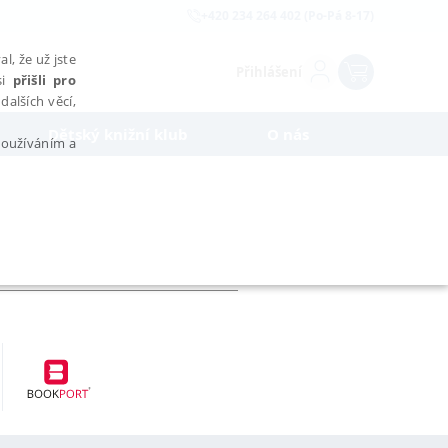
+420 234 264 402 (Po-Pá 8-17)
l, že už jste
Přihlášení
si
přišli pro
dalších věcí,
Dětský knižní klub
O nás
 používáním a
AŘAZENÉ SOUBORY
bytně nutných souborů cookie správně používat.