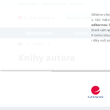
Připravujeme
Dárkové kupony
Kontakty
Děláme všec
u nás nako
odbornou l
které vám
u
Všechny knihy
E-Knihy
K tomu slou
i díky vaší 
autoři
Knihy autora
NEZBYTNÉ
Nezbytně nutné soubory cookie umožňují základní funkce webovýc
Provider /