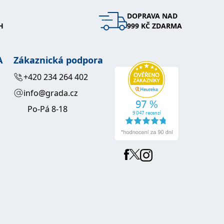
DOPRAVA NAD
 se soubory cookie návštěvníků. Je nutné, aby banner cookie
H
999 KČ ZDARMA
používaný k udržování proměnných relací uživatelů. Obvykle se
obrým příkladem je udržování přihlášeného stavu uživatele
A
Zákaznická podpora
y bylo možné podávat platné zprávy o používání jejich
+420 234 264 402
info@grada.cz
u.
Po-Pá 8-18
Vyprší
Popis
ění správného vzhledu dialogových oken.
1 rok
### Luigisbox???
avštívenou stránku a slouží k počítání a sledování zobrazení
jazyků a zemí
1 rok
u na sociálních médiích. Může také shromažďovat informace o
avštívené stránky.