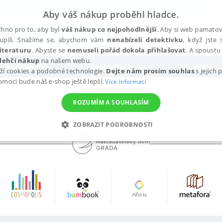
Aby váš nákup proběhl hladce.
hno pro to, aby byl
váš nákup co nejpohodlnější
. Aby si web pamatova
upili. Snažíme se, abychom vám
nenabízeli detektivku
, když jste 
iteraturu
. Abyste se
nemuseli pořád dokola přihlašovat
. A spoustu 
lehčí nákup
na našem webu.
Audioknihy
Bestsellery
Novinky
ží cookies a podobné technologie.
Dejte nám prosím souhlas
s jejich
pomoci bude náš e-shop ještě lepší.
Více informací
ROZUMÍM A SOUHLASÍM
ZOBRAZIT PODROBNOSTI
ANALYTICKÉ
MARKETINGOVÉ
FUNKČNÍ
NEZ
Nezbytné
Analytické
Marketingové
Funkční
Nezařazené soubory
h stránek, jako je přihlášení uživatele a správa účtu. Webové stránky nelze bez nez