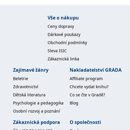
Nezbytné
Analytické
Marketingové
Funkční
Nezařazené soubory
Vše o nákupu
Ceny dopravy
Nezbytně nutné soubory cookie umožňují základní funkce webových
stránek, jako je přihlášení uživatele a správa účtu. Webové stránky nelze
Dárkové poukazy
bez nezbytně nutných souborů cookie správně používat.
Obchodní podmínky
Provider /
Název
Vyprší
Popis
Doména
Sleva ISIC
Zákaznická linka
CookieScriptConsent
1 měsíc
Tento soubor
CookieScript
cookie
www.grada.cz
používá
Zajímavé žánry
Nakladatelství GRADA
služba
Cookie-
Beletrie
Affiliate program
Script.com k
zapamatování
Zdravotnictví
Chcete vydat knihu?
předvoleb
souhlasu se
Dětská literatura
Co se čte v Gradě?
soubory
cookie
Psychologie a pedagogika
Blog
návštěvníků.
Je nutné, aby
Osobní rozvoj a poznání
banner
cookie
Cookie-
Zákaznická podpora
O společnosti
Script.com
fungoval