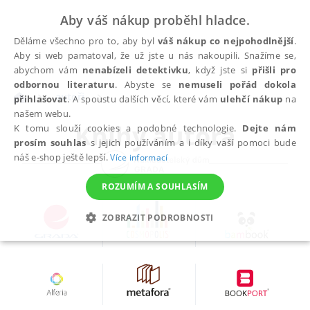
Aby váš nákup proběhl hladce.
Děláme všechno pro to, aby byl
váš nákup co nejpohodlnější
.
Aby si web pamatoval, že už jste u nás nakoupili. Snažíme se,
abychom vám
nenabízeli detektivku
, když jste si
přišli pro
odbornou literaturu
. Abyste se
nemuseli pořád dokola
autoři
přihlašovat
. A spoustu dalších věcí, které vám
ulehčí nákup
na
našem webu.
Knihy autora
K tomu slouží cookies a podobné technologie.
Dejte nám
prosím souhlas
s jejich používáním a i díky vaší pomoci bude
náš e-shop ještě lepší.
Více informací
ROZUMÍM A SOUHLASÍM
ZOBRAZIT PODROBNOSTI
NEZBYTNÉ
ANALYTICKÉ
MARKETINGOVÉ
FUNKČNÍ
NEZAŘAZENÉ SOUBORY